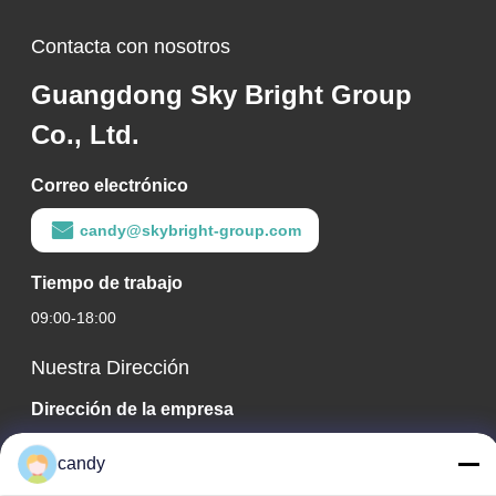
Contacta con nosotros
Guangdong Sky Bright Group
Co., Ltd.
Correo electrónico
candy@skybright-group.com
Tiempo de trabajo
09:00-18:00
Nuestra Dirección
Dirección de la empresa
RM. 1601-1603, 1606-1608, 1610, NO. 21 JIHUA 5TH RD,
candy
CALLE ZUMIAO, DISTRITO DE CHANCHENG, FOSHAN,
GUANGDONG, CHINA.