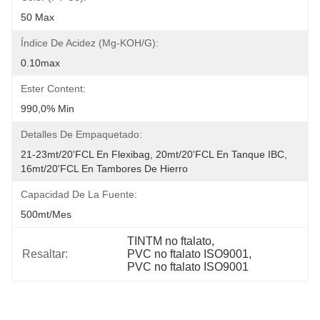
50 Max
Índice De Acidez (mg-KOH/g):
0.10max
Ester Content:
990,0% Min
Detalles De Empaquetado:
21-23mt/20'FCL En Flexibag, 20mt/20'FCL En Tanque IBC, 
16mt/20'FCL En Tambores De Hierro
Capacidad De La Fuente:
500mt/mes
TINTM no ftalato
, 
Resaltar:
PVC no ftalato ISO9001
, 
PVC no ftalato ISO9001