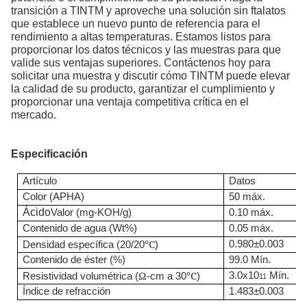
transición a TINTM y aproveche una solución sin ftalatos
que establece un nuevo punto de referencia para el
rendimiento a altas temperaturas. Estamos listos para
proporcionar los datos técnicos y las muestras para que
valide sus ventajas superiores. Contáctenos hoy para
solicitar una muestra y discutir cómo TINTM puede elevar
la calidad de su producto, garantizar el cumplimiento y
proporcionar una ventaja competitiva crítica en el
mercado.
Especificación
Artículo
Datos
Color (APHA)
50 máx.
Ácido
Valor (mg-KOH/g)
0.10 máx.
Contenido de agua (Wt%)
0.05 máx.
℃
0.980±0.003
Densidad específica (20/20
)
Contenido de éster (%)
99.0 Mín.
Ω
℃
3.0x10
Mín.
Resistividad volumétrica (
-cm a 30
)
11
Índice de refracción
1.483±0.003