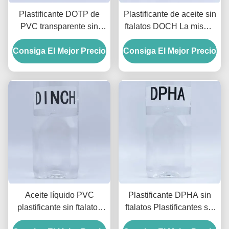
Plastificante DOTP de
Plastificante de aceite sin
PVC transparente sin
ftalatos DOCH La misma
ftalatos para guantes y
eficiencia plastificante
Consiga El Mejor Precio
cables
Consiga El Mejor Precio
que DOP
Aceite líquido PVC
Plastificante DPHA sin
plastificante sin ftalatos
ftalatos Plastificantes sin
DINCH Plastificante 99.5
ftalatos para PVC a baja