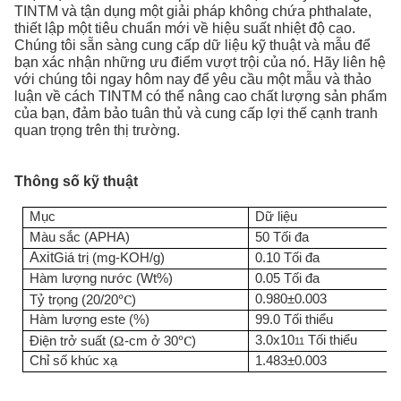
TINTM và tận dụng một giải pháp không chứa phthalate,
thiết lập một tiêu chuẩn mới về hiệu suất nhiệt độ cao.
Chúng tôi sẵn sàng cung cấp dữ liệu kỹ thuật và mẫu để
bạn xác nhận những ưu điểm vượt trội của nó. Hãy liên hệ
với chúng tôi ngay hôm nay để yêu cầu một mẫu và thảo
luận về cách TINTM có thể nâng cao chất lượng sản phẩm
của bạn, đảm bảo tuân thủ và cung cấp lợi thế cạnh tranh
quan trọng trên thị trường.
Thông số kỹ thuật
Mục
Dữ liệu
Màu sắc (APHA)
50 Tối đa
Axit
Giá trị (mg-KOH/g)
0.10 Tối đa
Hàm lượng nước (Wt%)
0.05 Tối đa
℃
0.980±0.003
Tỷ trọng (20/20
)
Hàm lượng este (%)
99.0 Tối thiểu
Ω
℃
3.0x10
Tối thiểu
Điện trở suất (
-cm ở 30
)
11
Chỉ số khúc xạ
1.483±0.003