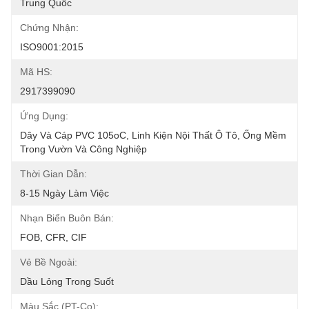
Trung Quốc
Chứng Nhận:
ISO9001:2015
Mã HS:
2917399090
Ứng Dụng:
Dây Và Cáp PVC 105oC, Linh Kiện Nội Thất Ô Tô, Ống Mềm 
Trong Vườn Và Công Nghiệp
Thời Gian Dẫn:
8-15 Ngày Làm Việc
Nhạn Biển Buôn Bán:
FOB, CFR, CIF
Vẻ Bề Ngoài:
Dầu Lỏng Trong Suốt
Màu Sắc (PT-Co):