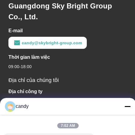
Guangdong Sky Bright Group
Co., Ltd.
E-mail
candy@skybright-group.com
Thời gian làm việc
09:00-18:00
Địa chỉ của chúng tôi
Địa chỉ công ty
Phòng 1601-1603, 1606-1608, 1610, Số 21 Đường Jihua 5,
candy
Phố Zumiao, Quận Chancheng, Phật Sơn, Quảng Đông,
Trung Quốc.
Địa chỉ nhà máy
7:02 AM
Phòng 1601-1603, 1606-1608, 1610, Số 21 Đường Jihua 5,