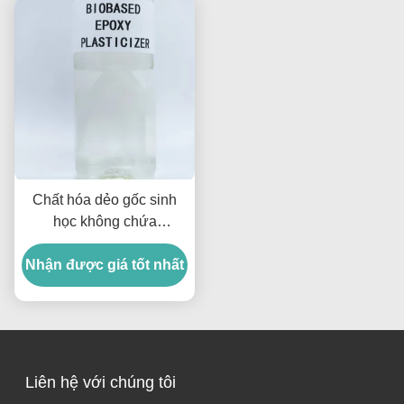
Chất hóa dẻo gốc sinh
học không chứa
phthalate, chất hóa dẻo
Nhận được giá tốt nhất
epoxy cho ESBO
0.988g/cm3
Liên hệ với chúng tôi