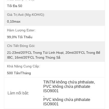
Tối Đa 50
Giá Trị Axit (mg-KOH/g):
0,10max
Hàm Lượng Ester:
99,0% Tối Thiểu
Chi Tiết Đóng Gói:
21-23mt/20'FCL Trong Túi Linh Hoạt, 20mt/20'FCL Trong Bể 
IBC, 16mt/20'FCL Trong Thùng Sắ
Khả Năng Cung Cấp:
500 Tấn/tháng
TINTM không chứa phthalate
, 
PVC không chứa phthalate 
ISO9001
Làm nổi bật:
, 
PVC không chứa phthalate 
ISO9001