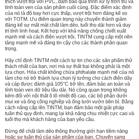
thích vượt trội với PVC, đảm bảo quá trình xử lý trơn tru và
tính toàn vẹn của sản phẩm cuối cùng. Đặc điểm xác định
của nó là độ bay hơi cực thấp, vượt trội hơn đáng kể so
với TOTM. Ưu điểm quan trọng này chuyển thành giảm
đáng kể sự mất mát chất làm dẻo, tuổi thọ dài hơn và duy
trì tính linh hoạt. Kết hợp với khả năng chống chiết xuất
mạnh mẽ và cách điện vượt trội, TINTM cung cấp một nền
tảng mạnh mẽ và đáng tin cậy cho các thành phần quan
trọng.
Hãy chỉ định TINTM một cách tự tin cho các sản phẩm thử
thách nhất của bạn, nơi mà sự thất bại không phải là một
lựa chọn. Hóa chất không chứa phthalate mạnh mẽ của nó
làm cho nó trở thành lựa chọn lý tưởng cho cách điện dây
và cáp được đánh giá 105°C trở lên, đảm bảo an toàn và
tính toàn vẹn dữ liệu lâu dài. Nó cũng quan trọng không
kém đối với nội thất ô tô nhiệt độ cao, các bộ phận dưới
mui xe và ống công nghiệp và ống tưới vườn bền bỉ. Bằng
cách nâng cấp lên TINTM, bạn đảm bảo một giải pháp
tuân thủ quy định, mang lại khả năng chịu nhiệt cực cao và
tuổi thọ mà khách hàng của bạn yêu cầu.
Đừng để chất làm dẻo thông thường giới hạn tiềm năng
hoặc sự tuân thủ của sản phẩm của bạn. Chuyển sang