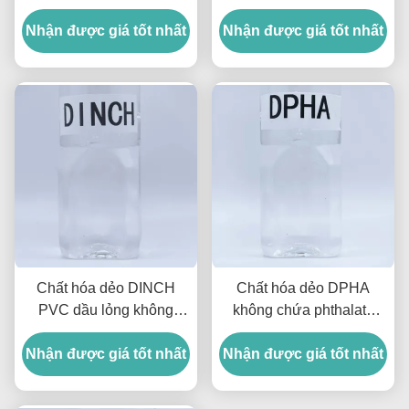
trong suốt cho găng tay
DOCH Hiệu quả hóa dẻo
Nhận được giá tốt nhất
và cáp
Nhận được giá tốt nhất
tương đương DOP
Chất hóa dẻo DINCH
Chất hóa dẻo DPHA
PVC dầu lỏng không
không chứa phthalate
phthalate, hàm lượng
Chất hóa dẻo không
Nhận được giá tốt nhất
99.5%
Nhận được giá tốt nhất
chứa phthalate cho PVC
Nhiệt độ thấp