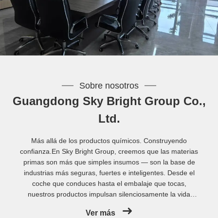
Sobre nosotros
Guangdong Sky Bright Group Co.,
Ltd.
Más allá de los productos químicos. Construyendo
confianza.En Sky Bright Group, creemos que las materias
primas son más que simples insumos — son la base de
industrias más seguras, fuertes e inteligentes. Desde el
coche que conduces hasta el embalaje que tocas,
nuestros productos impulsan silenciosamente la vida
moderna.Quiénes SomosFundada en 1994, Guangdong
Ver más
Sky Bright Group se ha convertido en un proveedor