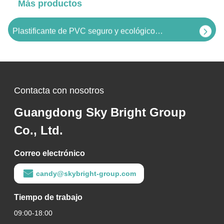
Más productos
Plastificante DPHA ecológico Éster de ácido adípico bis 2 propil heptílico para condiciones frías
Plastificante de PVC seguro y ecológico Citrato de Acetil Tributilo para envasado de alimentos
Plastificante de ftalato de dibutilo de grado industrial para suelas de zapatos de PVC
Plastificante DINCH sin ftalatos para contacto con alimentos para productos médicos
Contacta con nosotros
0.950g/cm3 Plastificante libre de ftalatos DOCH Plastificantes no ftalatos para piezas automotrices
Guangdong Sky Bright Group
Plastificante de alta temperatura con 99.0% de pureza, 50APHA TINTM, para aplicaciones exigentes de PVC
Co., Ltd.
Plastificante de PVC de base biológica, plastificante secundario ESBO 150 PtCo para productos de PVC
Correo electrónico
Plastificante polimérico permanente no tóxico para PVC 615 Transparente
candy@skybright-group.com
Resistencia a la migración de aceite Plastificante de PVC Plastificante de poliéster 620 para cintas duraderas
Tiempo de trabajo
09:00-18:00
Resistencia a solventes Plastificante de tereftalato de polietileno para mascotas 630 Baja volatilidad para guantes