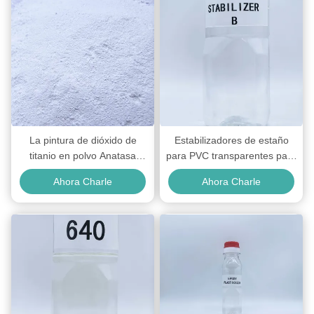
La pintura de dióxido de
Estabilizadores de estaño
titanio en polvo Anatasa
para PVC transparentes para
asegura una luminosidad de
PVC rígido y productos de
Ahora Charle
Ahora Charle
color consistente para
envasado de alimentos
revestimientos interiores