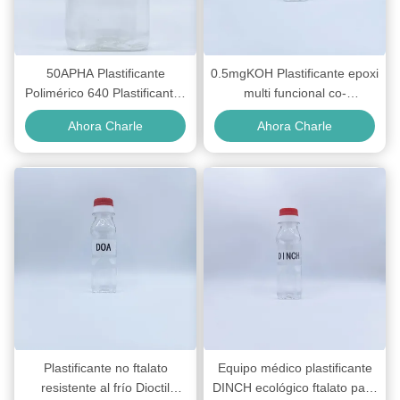
50APHA Plastificante
0.5mgKOH Plastificante epoxi
Polimérico 640 Plastificantes
multi funcional co-
de Alto Rendimiento Libres
estabilizador para PVC
Ahora Charle
Ahora Charle
de Ftalatos para Películas y
Láminas
Plastificante no ftalato
Equipo médico plastificante
resistente al frío Dioctil
DINCH ecológico ftalato para