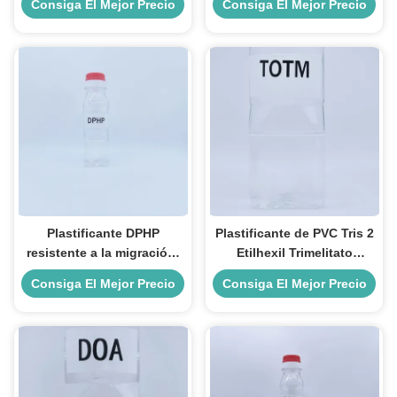
Consiga El Mejor Precio
Consiga El Mejor Precio
DOTP 99.5% para juguetes
PVC Dinp Ftalato de
y cables
Diisononilo
Plastificante DPHP
Plastificante de PVC Tris 2
resistente a la migración,
Etilhexil Trimelitato
ftalato, alta resistencia a la
Resistente a Altas
Consiga El Mejor Precio
Consiga El Mejor Precio
intemperie y estabilidad
Temperaturas para Cables
para cables
y Componentes
Automotrices