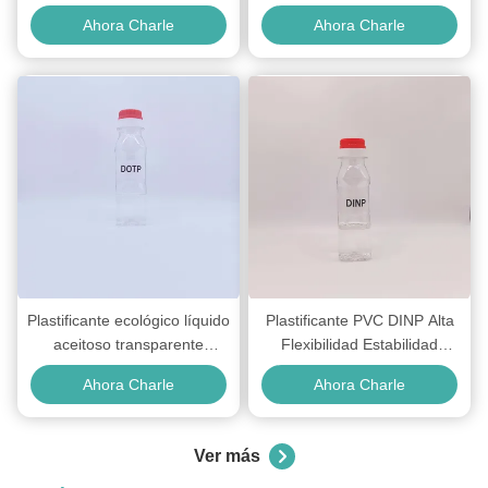
Adipato DOA 0.929g/cm3
dispositivos médicos de PVC
Ahora Charle
Ahora Charle
para PVC
Plastificante ecológico líquido
Plastificante PVC DINP Alta
aceitoso transparente
Flexibilidad Estabilidad
Tereftalato de dioctilo para la
Productos de PVC Dinp
Ahora Charle
Ahora Charle
UE
Ftalato de Diisononilo
Aceite líquido PVC plastificante sin ftalatos DINCH Plastificante 99.5 Contenido
Ver más