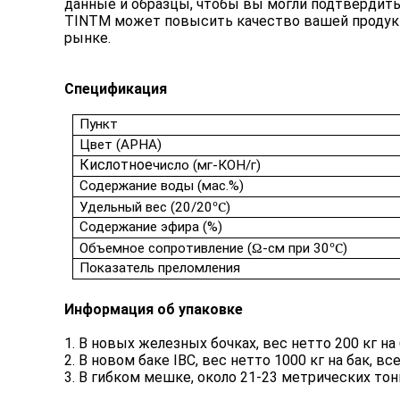
данные и образцы, чтобы вы могли подтвердить 
TINTM может повысить качество вашей продук
рынке.
Спецификация
Пункт
Цвет (APHA)
Кислотное
число (мг-КОН/г)
Содержание воды (мас.%)
℃
Удельный вес (20/20
)
Содержание эфира (%)
Ω
℃
Объемное сопротивление (
-см при 30
)
Показатель преломления
Информация об упаковке
1. В новых железных бочках, вес нетто 200 кг на 
2. В новом баке IBC, вес нетто 1000 кг на бак, в
3. В гибком мешке, около 21-23 метрических тонн