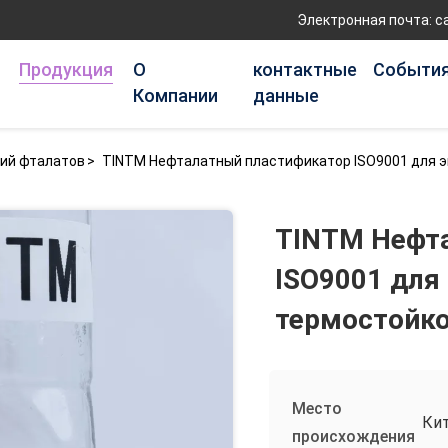
Электронная почта: c
Продукция
О
контактные
Событи
Компании
данные
ий фталатов
>
TINTM Нефталатный пластификатор ISO9001 для 
TINTM Нефт
ISO9001 для
термостойк
Место
Ки
происхождения