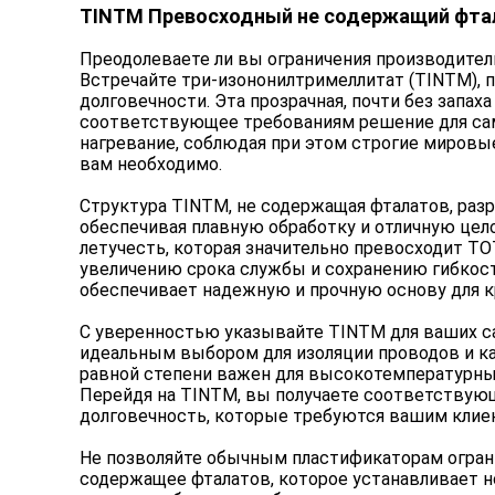
TINTM Превосходный не содержащий фта
Преодолеваете ли вы ограничения производите
Встречайте три-изононилтримеллитат (TINTM), 
долговечности. Эта прозрачная, почти без зап
соответствующее требованиям решение для са
нагревание, соблюдая при этом строгие миров
вам необходимо.
Структура TINTM, не содержащая фталатов, раз
обеспечивая плавную обработку и отличную цел
летучесть, которая значительно превосходит 
увеличению срока службы и сохранению гибкост
обеспечивает надежную и прочную основу для 
С уверенностью указывайте TINTM для ваших са
идеальным выбором для изоляции проводов и ка
равной степени важен для высокотемпературны
Перейдя на TINTM, вы получаете соответствую
долговечность, которые требуются вашим клие
Не позволяйте обычным пластификаторам ограни
содержащее фталатов, которое устанавливает 