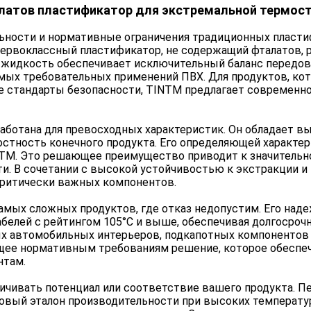
латов пластификатор для экстремальной термос
льности и нормативные ограничения традиционных пласти
первоклассный пластификатор, не содержащий фталатов, 
аха жидкость обеспечивает исключительный баланс передо
мых требовательных применений ПВХ. Для продуктов, к
ые стандарты безопасности, TINTM предлагает современн
работана для превосходных характеристик. Он обладает
остность конечного продукта. Его определяющей характер
TOTM. Это решающее преимущество приводит к значительн
и. В сочетании с высокой устойчивостью к экстракции 
критически важных компонентов.
мых сложных продуктов, где отказ недопустим. Его надеж
белей с рейтингом 105°C и выше, обеспечивая долгосрочн
х автомобильных интерьеров, подкапотных компонентов
щее нормативным требованиям решение, которое обеспе
нтам.
чивать потенциал или соответствие вашего продукта. Пе
новый эталон производительности при высоких температу