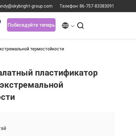
andy@skybright-group.com
Телефон: 86-757-83383091
я


Побеседуйте теперь
экстремальной термостойкости
алатный пластификатор
 экстремальной
ости
тай