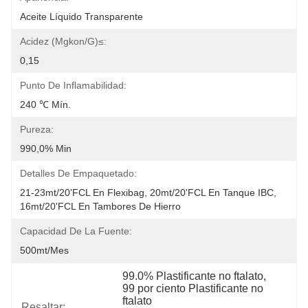
Aceite Líquido Transparente
Acidez (mgkon/g)≤:
0,15
Punto De Inflamabilidad:
240 ℃ Mín.
Pureza:
990,0% Min
Detalles De Empaquetado:
21-23mt/20'FCL En Flexibag, 20mt/20'FCL En Tanque IBC, 
16mt/20'FCL En Tambores De Hierro
Capacidad De La Fuente:
500mt/mes
99.0% Plastificante no ftalato
, 
99 por ciento Plastificante no 
ftalato
Resaltar: