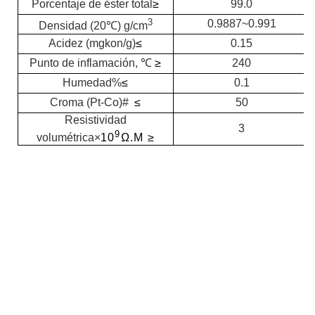
Porcentaje de éster total
≥
99.0
3
0.9887~0.991
Densidad (20℃) g/cm
Acidez (mgkon/g)
≤
0.15
Punto de inflamación, ℃
≥
240
Humedad%
≤
0.1
Croma (Pt-Co)#
≤
50
Resistividad
3
9
volumétrica
×
10
Ω.M ≥