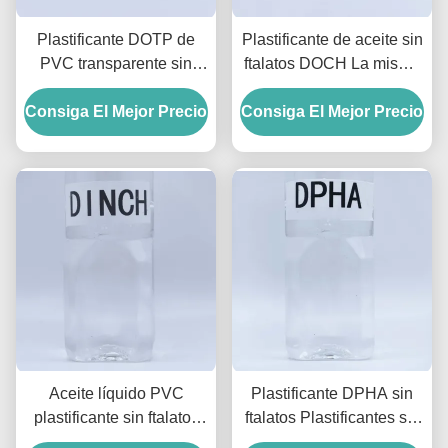
Plastificante DOTP de
Plastificante de aceite sin
PVC transparente sin
ftalatos DOCH La misma
ftalatos para guantes y
eficiencia plastificante
Consiga El Mejor Precio
cables
Consiga El Mejor Precio
que DOP
Aceite líquido PVC
Plastificante DPHA sin
plastificante sin ftalatos
ftalatos Plastificantes sin
DINCH Plastificante 99.5
ftalatos para PVC a baja