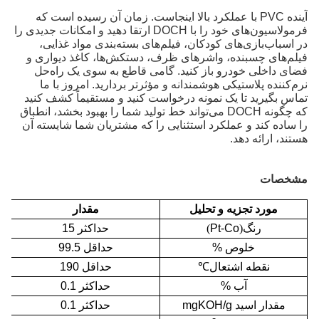
آینده PVC با عملکرد بالا اینجاست. زمان آن رسیده است که
فرمولاسیون‌های خود را با DOCH ارتقا دهید و امکانات جدیدی را
در اسباب‌بازی‌های کودکان، فیلم‌های بسته‌بندی مواد غذایی،
فیلم‌های چسبنده، واشرهای ظرف، دستکش‌ها، کاغذ دیواری و
فضای داخلی خودرو باز کنید. گامی قاطع به سوی یک راه‌حل
نرم‌کننده پلاستیکی هوشمندانه و مؤثرتر بردارید. امروز با ما
تماس بگیرید تا یک نمونه درخواست کنید و مستقیماً کشف کنید
که چگونه DOCH می‌تواند خط تولید شما را بهبود بخشد، انطباق
را ساده کند و عملکرد استثنایی را که مشتریان شما شایسته آن
هستند، ارائه دهد.
مشخصات
مورد تجزیه و تحلیل
مقدار
رنگ
(
Pt-Co
)
حداکثر 15
خلوص %
حداقل 99.5
نقطه اشتعال
℃
حداقل 190
آب %
حداکثر 0.1
مقدار اسید mgKOH/g
حداکثر 0.1