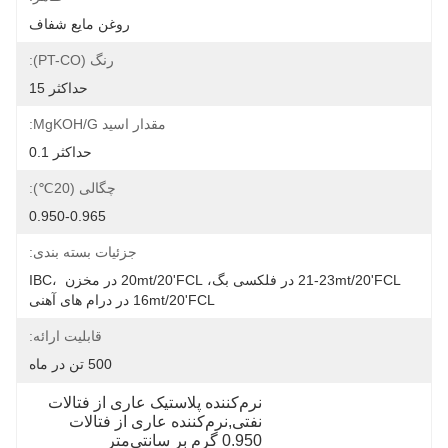
روغن مایع شفاف
رنگ (PT-CO):
حداکثر 15
مقدار اسید MgKOH/g:
حداکثر 0.1
چگالی (20℃):
0.950-0.965
جزئیات بسته بندی:
21-23mt/20'FCL در فلکسی بگ، 20mt/20'FCL در مخزن IBC، 
16mt/20'FCL در درام های آهنی
قابلیت ارائه:
500 تن در ماه
نرم‌کننده پلاستیک عاری از فتالات 
نفتی,نرم‌کننده عاری از فتالات 
0.950 گرم بر سانتی‌متر 