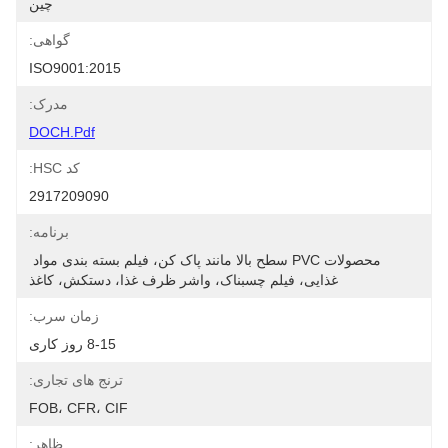
چین
گواهی:
ISO9001:2015
مدرک:
DOCH.pdf
کد HSC:
2917209090
برنامه:
محصولات PVC سطح بالا مانند پاک کن، فیلم بسته بندی مواد 
غذایی، فیلم چسبناک، واشر ظرف غذا، دستکش، کاغذ
زمان سرب:
8-15 روز کاری
ترنج های تجاری:
FOB، CFR، CIF
ظاهر: