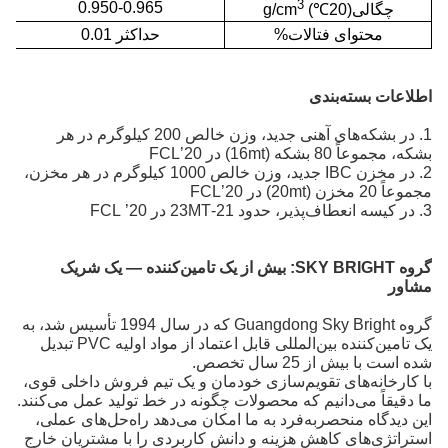
3
0.950-0.965
چگالی
(20
℃
)
g/cm
محتوای فتالات%
حداکثر 0.01
اطلاعات بسته‌بندی
1. در بشکه‌های آهنی جدید، وزن خالص 200 کیلوگرم در هر
بشکه، مجموعاً 80 بشکه (16mt) در 20’FCL
2. در مخزن IBC جدید، وزن خالص 1000 کیلوگرم در هر مخزن،
مجموعاً 20 مخزن (20mt) در 20’FCL
3. در کیسه انعطاف‌پذیر، حدود 21-23MT در 20’ FCL
گروه SKY BRIGHT:
بیش از یک تامین‌کننده — یک شریک
مشاور
گروه Guangdong Sky Bright که در سال 1994 تأسیس شد، به
یک تامین‌کننده بین‌المللی قابل اعتماد از مواد اولیه PVC تبدیل
شده است
با بیش از 25 سال تخصص.
با کارخانه‌های تقویم‌سازی خودمان و یک تیم فروش داخلی قوی،
ما دقیقاً می‌دانیم که محصولات چگونه در خط تولید عمل می‌کنند.
این دیدگاه منحصربه‌فرد به ما امکان می‌دهد راه‌حل‌های عملی،
استراتژی‌های کاهش هزینه و دانش کاربردی را با مشتریان خارج