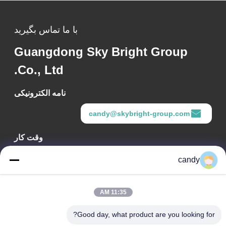
با ما تماس بگیرید
Guangdong Sky Bright Group
Co., Ltd.
نامه الکترونیکی
candy@skybright-group.com
وقت کار
09:00-18:00
candy
آدرس ما
11:35 AM
آدرس شرکت
اتاق‌های ۱۶۰۱-۱۶۰۳، ۱۶۰۶-۱۶۰۸، ۱۶۱۰، شماره ۲۱، خیابان پنجم
Good day, what product are you looking for?
جیهوا، خیابان زومیاو، منطقه چانچنگ، فوشان، گوانگ‌دونگ، چین.