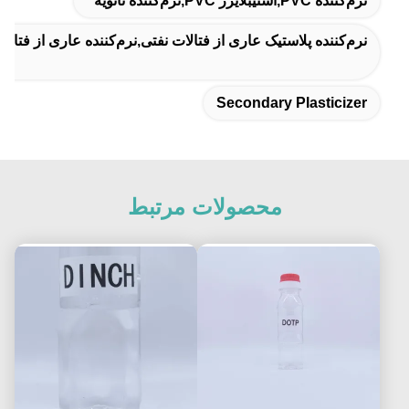
نرم‌کننده PVC,استیبلایزر PVC,نرم‌کننده ثانویه
نرم‌کننده پلاستیک عاری از فتالات نفتی,نرم‌کننده عاری از فتالات 0.950 گرم بر سانتی‌متر مکعب,نرم‌کننده DOCH 0.965 گرم بر سانتی‌متر 
Secondary Plasticizer
محصولات مرتبط