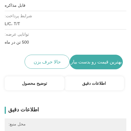
قابل مذاکره
شرایط پرداخت:
L/C، T/T
توانایی عرضه:
500 تن در ماه
بهترین قیمت رو بدست بیار
حالا حرف بزن
اطلاعات دقیق
توضیح محصول
اطلاعات دقیق
محل منبع: