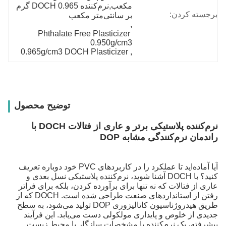
مکعب,نرم‌کننده DOCH 0.965 گرم 
برجسته کردن:
بر سانتی‌متر مکعب
, 
Phthalate Free Plasticizer 
0.950g/cm3
0.965g/cm3 DOCH Plasticizer
, 
توضیح محصول
نرم‌کننده پلاستیکی برتر و عاری از فتالات DOCH با
راندمان نرم‌کنندگی مشابه DOP
آیا آماده‌اید تا عملکرد را در کاربردهای PVC خود دوباره تعریف
کنید؟ با DOCH آشنا شوید، نرم‌کننده پلاستیکی نسل بعدی و
عاری از فتالات که نه تنها برای برآورده کردن، بلکه برای فراتر
رفتن از استانداردهای صنعت طراحی شده است. DOCH که از
طریق هیدروژناسیون کاتالیزوری DOP تولید می‌شود، به سطح
جدیدی از خلوص و پایداری مولکولی دست می‌یابد. این فرآیند
پیشرفته، یک نرم‌کننده با مشخصات سازگار با محیط زیست