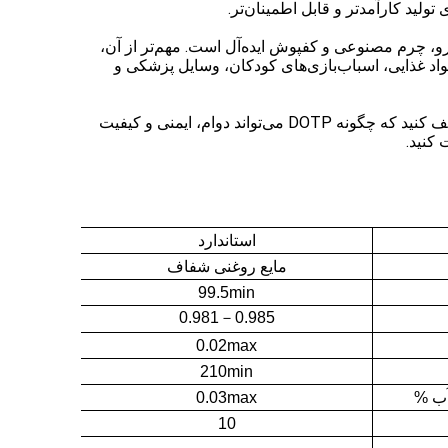
لید کارآمدتر و قابل اطمینان‌تر.
دهای حیاتی شما متنوع می‌کند. این ماده برای کابل‌های PVC، فضای داخلی خودرو، چرم مصنوعی و کفپوش ایده‌آل است. مهم‌تر از آن،
مواد غذایی، اسباب‌بازی‌های کودکان، وسایل پزشکی و
DOTP غیر فتالات را در فرمولاسیون‌های خود ادغام کنید تا از سازگاری کامل و مزایای عملکردی قابل توجه آن بهره‌مند شوید. کشف کنید که چگونه DOTP می‌تواند دوام، ایمنی و کیفیت
 کنید.
استاندارد
مایع روغنی شفاف
99.5min
0.981
－
0.985
0.02max
210min
آب %
0.03max
10