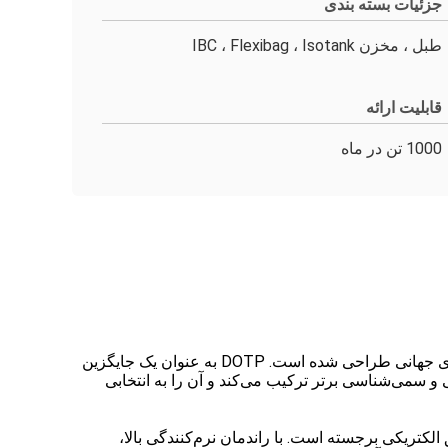
جزئیات بسته بندی
طبل ، مخزن IBC ، Flexibag ، Isotank
قابلیت ارائه
1000 تن در ماه
با DOTP (دی‌اکتیل ترفتالات) آشنا شوید، یک نرم‌کننده ممتاز و غیر فتالات که برای عملکرد برتر و انطباق با سخت‌ترین استانداردهای جهانی طراحی شده است. DOTP به عنوان یک جایگزین
یک مشخصات زیست‌محیطی و سمی‌شناسی برتر ترکیب می‌کند و آن را به انتخابی
لکتریکی برجسته است. با راندمان نرم‌کنندگی بالا،