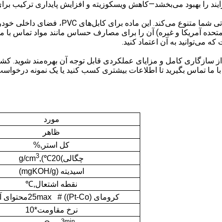
د را بهبود می‌بخشد—کاهش ویسکوزیته و افزایش پایداری ترکیب برای تو
فرمولاسیون بدون فتالات DOTP آن را برای کاربر
لات متحده آمریکا و غیره) آن را برای مصارف حساس مانند مواد تماس با 
که می‌توانید به آن اعتماد کنید.
با ما تماس بگیرید تا اطلاعات بیشتری کسب کنید یا یک نمونه درخواست
مورد
ظاهر
کل استر
,
%
3
چگالی
)
20
℃
),
g/cm
اسیدیته (mgKOH/g)
نقطه اشتعال
,
℃
کرومای (Pt-Co)
)
#
25max
محتوای 
نرخ مقاومت*10
3min