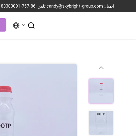
ایمیل: candy@skybright-group.com
تلفن: 86-757-83383091

