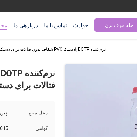
حوادث
تماس با ما
دربارهی ما
محص
حالا حرف بزن
نرم‌کننده DOTP پلاستیک PVC شفاف بدون فتالات برای دستکش و کابل
فتالات برای دس
محل منبع
چین
گواهی
2015