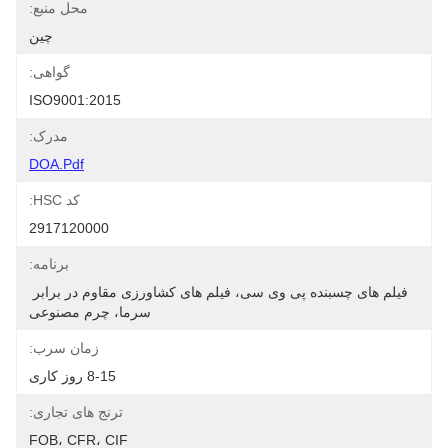
محل منبع:
چین
گواهی:
ISO9001:2015
مدرک:
DOA.pdf
کد HSC:
2917120000
برنامه:
فیلم های چسبنده پی وی سی، فیلم های کشاورزی مقاوم در برابر 
سرما، چرم مصنوعی
زمان سرب:
8-15 روز کاری
ترنج های تجاری:
FOB، CFR، CIF