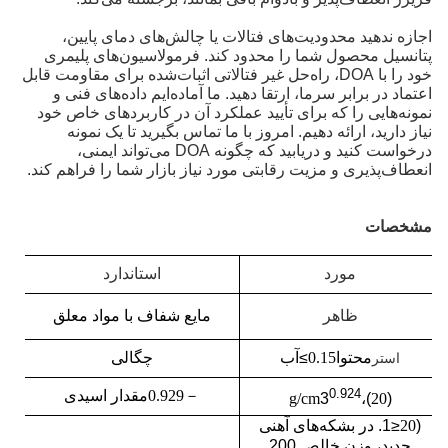
اجازه ندهید محدودیت‌های فتالات یا چالش‌های دمای پایین،
پتانسیل محصول شما را محدود کند. فرمولاسیون‌های پلیمری
خود را با DOA، راه‌حل غیر فتالاتی اثبات‌شده برای مقاومت قابل
اعتماد در برابر سرما، ارتقا دهید. ما آماده‌ایم داده‌های فنی و
نمونه‌هایی را که برای تأیید عملکرد آن در کاربردهای خاص خود
نیاز دارید، ارائه دهیم. امروز با ما تماس بگیرید تا یک نمونه
درخواست کنید و دریابید که چگونه DOA می‌تواند ایمنی،
انعطاف‌پذیری و مزیت رقابتی مورد نیاز بازار شما را فراهم کند.
مشخصات
مورد
استاندارد
ظاهر
مایع شفاف با مواد معلق
محتوا
0.15
≥
آب
چگالی
اس
تر
0.924
－
0.929
مقدار اسیدی
g/cm
3
)،
20
(
(
20
≤
1. در بشکه‌های آهنی
جدید، وزن خالص 200