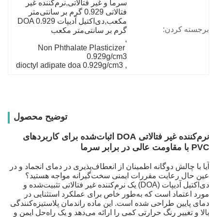
سرما و غیر فتالاتی,نرم‌کننده غیر 
فتالاتی 0.929 گرم بر سانتی‌متر 
مکعب,دی‌اکتیل آدیپات DOA 0.929 
برجسته کردن:
گرم بر سانتی‌متر مکعب
, 
Non Phthalate Plasticizer 
0.929g/cm3
dioctyl adipate doa 0.929g/cm3
, 
توضیح محصول
نرم‌کننده غیر فتالاتی DOA اثبات‌شده برای کاربردهای
PVC با مقاومت عالی در برابر سرما
آیا با چالش دوگانه اطمینان از انعطاف‌پذیری در دمای انجماد و در
عین حال رعایت مقررات ایمنی سخت‌گیرانه مواجه هستید؟
دی‌اکتیل آدیپات (DOA) یک نرم‌کننده غیر فتالاتی تثبیت‌شده و
مورد اعتماد است که به‌طور خاص برای عملکرد استثنایی در
دمای پایین طراحی شده است. این ماده راندمان پلاستیزه‌کنندگی
بالا و تغییر رنگ حرارتی کمی را ارائه می‌دهد و یک راه‌حل ایمن و