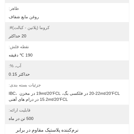
ظاهر:
روغن مایع شفاف
کروما (پلاتین - کبالت)#:
20 حداکثر
نقطه فلش:
190 ℃ دقیقه
آب، %:
حداکثر 0.15
جزئیات بسته بندی:
20-22mt/20'FCL در فلکسی بگ، 19mt/20'FCL در مخزن IBC، 
15.2mt/20'FCL در درام های آهنی
قابلیت ارائه:
500 تن در ماه
نرم‌کننده پلاستیک مقاوم در برابر 