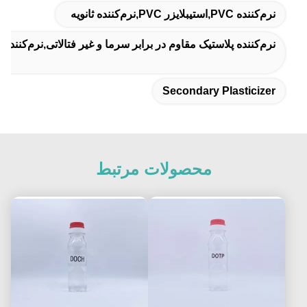
نرم‌کننده PVC,استیبلایزر PVC,نرم‌کننده ثانویه
نرم‌کننده پلاستیک مقاوم در برابر سرما و غیر فتالاتی,نرم‌کننده غیر فتالاتی 0.929 گرم بر سانتی‌متر مکعب,دی‌اکتیل آدیپات DOA 0.929
Secondary Plasticizer
محصولات مرتبط