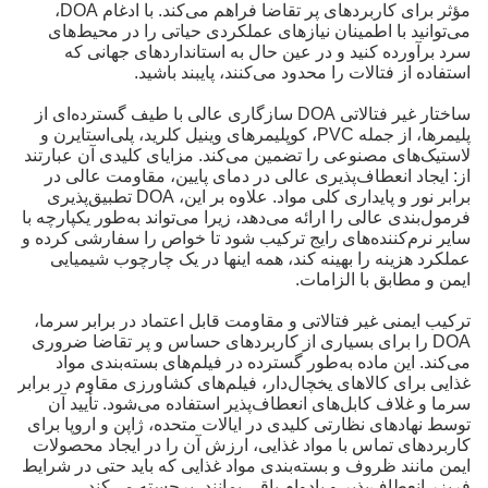
مؤثر برای کاربردهای پر تقاضا فراهم می‌کند. با ادغام DOA،
می‌توانید با اطمینان نیازهای عملکردی حیاتی را در محیط‌های
سرد برآورده کنید و در عین حال به استانداردهای جهانی که
استفاده از فتالات را محدود می‌کنند، پایبند باشید.
ساختار غیر فتالاتی DOA سازگاری عالی با طیف گسترده‌ای از
پلیمرها، از جمله PVC، کوپلیمرهای وینیل کلرید، پلی‌استایرن و
لاستیک‌های مصنوعی را تضمین می‌کند. مزایای کلیدی آن عبارتند
از: ایجاد انعطاف‌پذیری عالی در دمای پایین، مقاومت عالی در
برابر نور و پایداری کلی مواد. علاوه بر این، DOA تطبیق‌پذیری
فرمول‌بندی عالی را ارائه می‌دهد، زیرا می‌تواند به‌طور یکپارچه با
سایر نرم‌کننده‌های رایج ترکیب شود تا خواص را سفارشی کرده و
عملکرد هزینه را بهینه کند، همه اینها در یک چارچوب شیمیایی
ایمن و مطابق با الزامات.
ترکیب ایمنی غیر فتالاتی و مقاومت قابل اعتماد در برابر سرما،
DOA را برای بسیاری از کاربردهای حساس و پر تقاضا ضروری
می‌کند. این ماده به‌طور گسترده در فیلم‌های بسته‌بندی مواد
غذایی برای کالاهای یخچال‌دار، فیلم‌های کشاورزی مقاوم در برابر
سرما و غلاف کابل‌های انعطاف‌پذیر استفاده می‌شود. تأیید آن
توسط نهادهای نظارتی کلیدی در ایالات متحده، ژاپن و اروپا برای
کاربردهای تماس با مواد غذایی، ارزش آن را در ایجاد محصولات
ایمن مانند ظروف و بسته‌بندی مواد غذایی که باید حتی در شرایط
فریزر انعطاف‌پذیر و بادوام باقی بمانند، برجسته می‌کند.