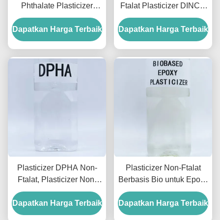
Phthalate Plasticizer
Ftalat Plasticizer DINCH
DOTP Plasticizer
Plasticizer Kandungan
Dapatkan Harga Terbaik
Phthalate Untuk Sarung
Dapatkan Harga Terbaik
99.5
Tangan Dan Kabel
Plasticizer DPHA Non-
Plasticizer Non-Ftalat
Ftalat, Plasticizer Non-
Berbasis Bio untuk Epoxy
Ftalat Untuk PVC Suhu
Plasticizer ESBO
Dapatkan Harga Terbaik
Rendah
Dapatkan Harga Terbaik
0.988g/Cm3