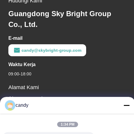
Hubungi Kami
Guangdong Sky Bright Group
Co., Ltd.
E-mail
candy@skybright-group.com
Waktu Kerja
09:00-18:00
Alamat Kami
Alamat perusahaan
candy
RM. 1601-1603, 1606-1608, 1610, NO. 21 JIHUA 5TH RD,
JALAN ZUMIAO, KECAMATAN CHANCHENG, FOSHAN,
GUANGDONG, CHINA.
1:34 PM
Alamat Pabrik