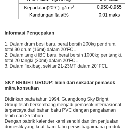
3
0.950-0.965
Kepadatan
(20
℃
),
g/cm
Kandungan ftalat%
0.01 maks
Informasi Pengepakan
1. Dalam drum besi baru, berat bersih 200kg per drum,
total 80 drum (16mt) dalam 20’FCL
2. Dalam tangki IBC baru, berat bersih 1000kg per tangki,
total 20 tangki (20mt) dalam 20’FCL
3. Dalam flexibag, sekitar 21-23MT dalam 20’ FCL
SKY BRIGHT GROUP:
lebih dari sekadar pemasok —
mitra konsultan
Didirikan pada tahun 1994, Guangdong Sky Bright
Group telah berkembang menjadi pemasok internasional
terpercaya dari bahan baku PVC
dengan pengalaman
lebih dari 25 tahun.
Dengan pabrik kalender kami sendiri dan tim penjualan
domestik yang kuat, kami tahu persis bagaimana produk