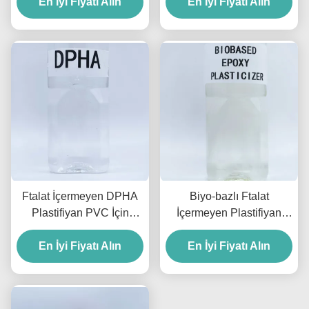
En İyi Fiyatı Alın
ve Kablo İçin
En İyi Fiyatı Alın
İçerik
Ftalat İçermeyen DPHA
Biyo-bazlı Ftalat
Plastifiyan PVC İçin
İçermeyen Plastifiyan
Ftalat İçermeyen
Epoksi Plastifiyan ESBO
Plastifiyanlar Düşük
En İyi Fiyatı Alın
En İyi Fiyatı Alın
İçin 0.988g/Cm3
Sıcaklık