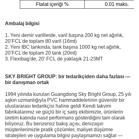
Ftalat içeriği %
0.01 maks.
Ambalaj bilgisi
1. Yeni demir varillerde, varil başına 200 kg net ağırlık,
20’FCL'de toplam 80 varil (16mt)
2. Yeni IBC tankında, tank başına 1000 kg net ağırlık,
20’FCL'de toplam 20 tank (20mt)
3. Flexibag'de, 20’ FCL de yaklaşık 21-23MT
SKY BRIGHT GROUP:
bir tedarikçiden daha fazlası —
bir danışman ortak
1994 yılında kurulan Guangdong Sky Bright Group, 25 yılı
aşkın uzmanlığıyla PVC hammaddelerinin güvenilir bir
uluslararası tedarikçisi haline geldi
Kendi takvim
fabrikalarımız ve güçlü bir iç satış ekibimizle, ürünlerin
üretim katında nasıl performans gösterdiğini tam olarak
biliyoruz. Bu benzersiz bakış açısı, denizaşırı
müşterilerimizle pratik çözümler, maliyet düşürme
stratejileri ve uygulama bilgisi paylaşmamızı sağlar —