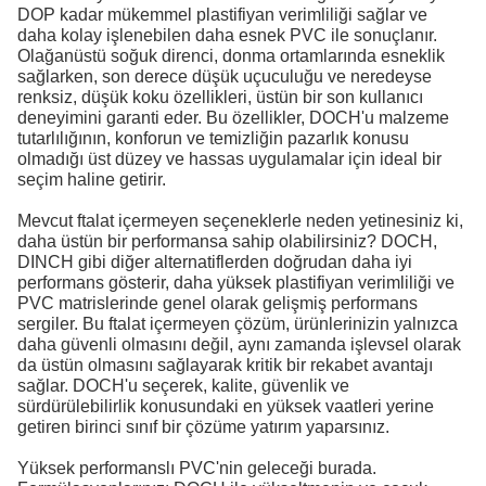
DOP kadar mükemmel plastifiyan verimliliği sağlar ve
daha kolay işlenebilen daha esnek PVC ile sonuçlanır.
Olağanüstü soğuk direnci, donma ortamlarında esneklik
sağlarken, son derece düşük uçuculuğu ve neredeyse
renksiz, düşük koku özellikleri, üstün bir son kullanıcı
deneyimini garanti eder. Bu özellikler, DOCH'u malzeme
tutarlılığının, konforun ve temizliğin pazarlık konusu
olmadığı üst düzey ve hassas uygulamalar için ideal bir
seçim haline getirir.
Mevcut ftalat içermeyen seçeneklerle neden yetinesiniz ki,
daha üstün bir performansa sahip olabilirsiniz? DOCH,
DINCH gibi diğer alternatiflerden doğrudan daha iyi
performans gösterir, daha yüksek plastifiyan verimliliği ve
PVC matrislerinde genel olarak gelişmiş performans
sergiler. Bu ftalat içermeyen çözüm, ürünlerinizin yalnızca
daha güvenli olmasını değil, aynı zamanda işlevsel olarak
da üstün olmasını sağlayarak kritik bir rekabet avantajı
sağlar. DOCH'u seçerek, kalite, güvenlik ve
sürdürülebilirlik konusundaki en yüksek vaatleri yerine
getiren birinci sınıf bir çözüme yatırım yaparsınız.
Yüksek performanslı PVC'nin geleceği burada.