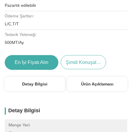
Pazarlık edilebilir
Ödeme Şartları:
L/C,T/T
Tedarik Yeteneği:
500MT/Ay
En İyi Fiyatı Alın
Şimdi Konuşalım.
Detay Bilgisi
Ürün Açıklaması
Detay Bilgisi
Menşe Yeri: