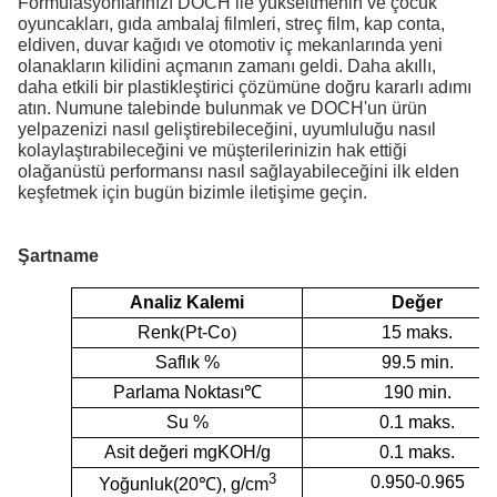
Formülasyonlarınızı DOCH ile yükseltmenin ve çocuk
oyuncakları, gıda ambalaj filmleri, streç film, kap conta,
eldiven, duvar kağıdı ve otomotiv iç mekanlarında yeni
olanakların kilidini açmanın zamanı geldi. Daha akıllı,
daha etkili bir plastikleştirici çözümüne doğru kararlı adımı
atın. Numune talebinde bulunmak ve DOCH'un ürün
yelpazenizi nasıl geliştirebileceğini, uyumluluğu nasıl
kolaylaştırabileceğini ve müşterilerinizin hak ettiği
olağanüstü performansı nasıl sağlayabileceğini ilk elden
keşfetmek için bugün bizimle iletişime geçin.
Şartname
Analiz Kalemi
Değer
Renk
(
Pt-Co
)
15 maks.
Saflık %
99.5 min.
Parlama Noktası
℃
190 min.
Su %
0.1 maks.
Asit değeri mgKOH/g
0.1 maks.
3
0.950-0.965
Yoğunluk
(20
℃
),
g/cm