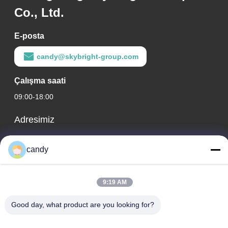
Co., Ltd.
E-posta
candy@skybright-group.com
Çalışma saati
09:00-18:00
Adresimiz
Şirket Adresi
candy
RM. 1601-1603, 1606-1608, 1610, NO. 21 JIHUA 5. YOLU,
ZUMIAO CADDESİ, CHANCHENG İLÇESİ, FOSHAN,
GUANGDONG ÇİN.
9:19 AM
Fabrika Adresi
Good day, what product are you looking for?
RM. 1601-1603, 1606-1608, 1610, NO. 21 JIHUA 5. YOLU,
ZUMIAO CADDESİ, CHANCHENG İLÇESİ, FOSHAN,