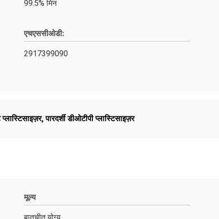
99.5% मिन
एचएससीओडी:
2917399090
 प्लास्टिसाइज़र
,
पारदर्शी डीओटीपी प्लास्टिसाइज़र
मूल्य
बातचीत योग्य