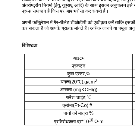
अंतर्राष्ट्रीय नियमों (ईयू, यूएसए, आदि) के साथ इसका अनुपालन इसे 
प्रूफ समाधान है जिस पर आप भरोसा कर सकते हैं।
अपनी फॉर्मूलेशन में गैर-थैलेट डीओटीपी को एकीकृत करें ताकि इसकी प
कर सकता है जो आपके ग्राहक मांगते हैं।
अधिक जानने या नमूना अनु
विशिष्टता
आइटम
प्रकटन
कुल एस्टर
,
%
3
घनत्व
(
20
℃
),
g/cm
अम्लता (mgKOH/g)
फ्लैश प्वाइंट
,
℃
क्रोमा
(
Pt-Co
)
#
पानी की मात्रा %
10
प्रतिरोधकता दर*10
Ω·m