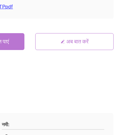
P.pdf
 पाएं
अब बात करें
नमी: