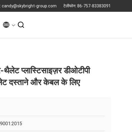
ल: candy@skybright-group.com
टेलीफोन: 86-757-83383091


ैर-थैलेट प्लास्टिसाइज़र डीओटीपी
ैलेट दस्ताने और केबल के लिए
9001:2015