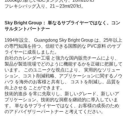
1000kgの新しいIBCタンク入り、20mt/20'fcl
フレキシバッグ入り、21～23mt/20'fcl。
Sky Bright Group：
単なるサプライヤーではなく、コン
サルタントパートナー
1994年設立、
Guangdong Sky Bright Group
は、25年以上
の専門知識を持つ、信頼できる国際的な
PVC原料
のサプ
ライヤーに成長しました。
自社のカレンダー工場
と強力な国内販売チームにより、
製品が製造現場でどのように機能するかを正確に把握して
います。 このユニークな視点により、
実用的なソリュー
ション、コスト削減戦略、アプリケーションに関するノウ
ハウ
を海外のお客様と共有し、
コストを削減し、品質を
向上させる
ことができます。
技術的進歩
を常に先取りし、新しいグレード、新しいア
プリケーション、技術的な洞察を継続的に導入していま
す。 単なるサプライヤーではなく、お客様の
成長のため
のアドバイザリーパートナー
と考えてください。