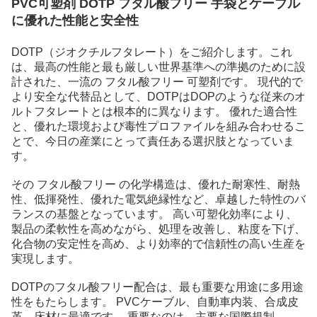
PVC可塑剤 DOTP フタル酸フリー 手袋とケーブル
に優れた性能と安全性
DOTP（ジオクチルフタレート）をご紹介します。これ
は、最高の性能と最も厳しい世界基準への準拠のために設
計された、一流の フタル酸フリー 可塑剤です。 現代的で
より安全な代替品として、DOTPはDOPのような従来のオ
ルトフタレートとは根本的に異なります。 優れた適合性
と、優れた環境および毒性プロファイルを組み合わせるこ
とで、今日の産業にとって責任ある選択肢となっていま
す。
その フタル酸フリー の化学構造は、優れた耐寒性、耐熱
性、低揮発性、優れた電気絶縁性など、卓越した特性のバ
ランスの基盤となっています。 高い可塑化効率により、
製品の柔軟性を高めながら、処理を改善し、粘度を下げ、
化合物の安定性を高め、より効率的で信頼性の高い生産を
実現します。
DOTPのフタル酸フリー配合は、最も重要な用途に多用途
性をもたらします。 PVCケーブル、自動車内装、合成皮
革、床材に最適です。 重要なのは、主要な国際規制