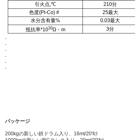
引火点
,
℃
210分
色度
(
Pt-Co
)
#
25最大
水分含有量%
0.03最大
10
3分
抵抗率*10
Ω・m
パッケージ
200kgの新しい鉄ドラム入り、16mt/20'fcl