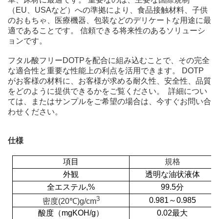
（EU、USAなど）への準拠により、食品接触材料、子供
のおもちゃ、医療機器、包装などのデリケートな用途に最
適であることです。 信頼できる将来性のあるソリューシ
ョンです。
フタル酸フリーDOTPを配合に組み込むことで、その完全
な適合性と重要な性能上の利点を活用できます。 DOTP
がお客様の材料に、お客様が求める耐久性、安全性、品質
をどのように提供できるかをご覧ください。
詳細につい
ては、またはサンプルをご希望の場合は、今すぐお問い合
わせください。
仕様
項目
規格
外観
透明な油状液体
全エステル
,
%
99.5分
3
0.981
～
0.985
密度
(
20
℃
)
g/cm
酸度（mgKOH/g）
0.02最大