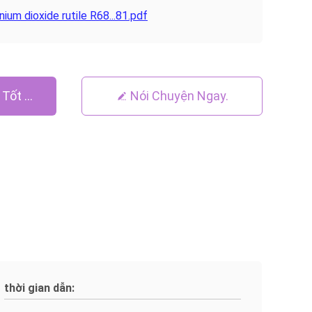
anium dioxide rutile R68...81.pdf
 Tốt Nhất
Nói Chuyện Ngay.
thời gian dẫn: