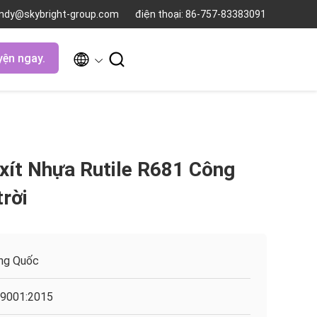
andy@skybright-group.com
điện thoại: 86-757-83383091


yện ngay.
xít Nhựa Rutile R681 Công
trời
ng Quốc
9001:2015