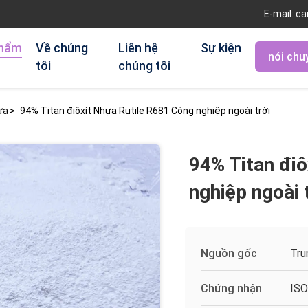
E-mail: c
phẩm
Về chúng
Liên hệ
Sự kiện
nói chu
tôi
chúng tôi
ựa
>
94% Titan điôxít Nhựa Rutile R681 Công nghiệp ngoài trời
94% Titan điô
nghiệp ngoài 
Nguồn gốc
Tru
Chứng nhận
ISO