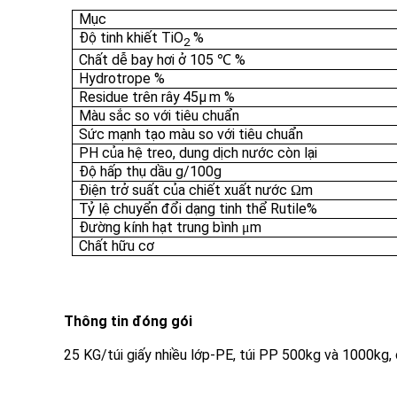
Mục
Độ tinh khiết TiO
%
2
Chất dễ bay hơi ở 105
%
℃
Hydrotrope %
R
e
sidue
trên rây
45µ
m %
Màu sắc so với tiêu chuẩn
Sức mạnh tạo màu so với tiêu chuẩn
PH của hệ treo, dung dịch nước còn lại
Độ hấp thụ dầu g/100g
Điện trở suất của chiết xuất nước
m
Ω
Tỷ lệ chuyển đổi dạng tinh thể Rutile%
Đường kính hạt trung bình
m
μ
Chất hữu cơ
Thông tin đóng gói
25 KG/túi giấy nhiều lớp-PE, túi PP 500kg và 1000kg, 