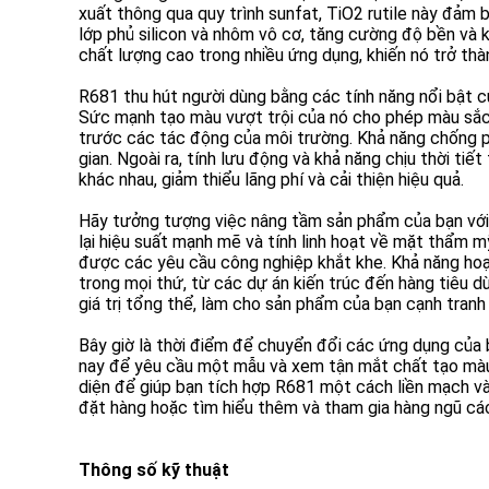
xuất thông qua quy trình sunfat, TiO2 rutile này đảm b
lớp phủ silicon và nhôm vô cơ, tăng cường độ bền và 
chất lượng cao trong nhiều ứng dụng, khiến nó trở th
R681 thu hút người dùng bằng các tính năng nổi bật c
Sức mạnh tạo màu vượt trội của nó cho phép màu sắc p
trước các tác động của môi trường. Khả năng chống ph
gian. Ngoài ra, tính lưu động và khả năng chịu thời ti
khác nhau, giảm thiểu lãng phí và cải thiện hiệu quả.
Hãy tưởng tượng việc nâng tầm sản phẩm của bạn với
lại hiệu suất mạnh mẽ và tính linh hoạt về mặt thẩm mỹ
được các yêu cầu công nghiệp khắt khe. Khả năng hoạt
trong mọi thứ, từ các dự án kiến trúc đến hàng tiêu
giá trị tổng thể, làm cho sản phẩm của bạn cạnh tranh 
Bây giờ là thời điểm để chuyển đổi các ứng dụng của
nay để yêu cầu một mẫu và xem tận mắt chất tạo màu 
diện để giúp bạn tích hợp R681 một cách liền mạch vào
đặt hàng hoặc tìm hiểu thêm và tham gia hàng ngũ các
Thông số kỹ thuật