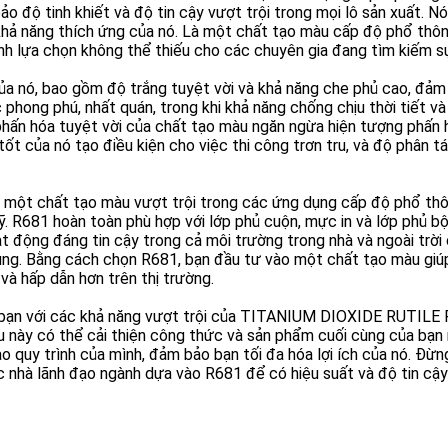
ảo độ tinh khiết và độ tin cậy vượt trội trong mọi lô sản xuất. Nó
khả năng thích ứng của nó. Là một chất tạo màu cấp độ phổ thôn
ành lựa chọn không thể thiếu cho các chuyên gia đang tìm kiếm s
ủa nó, bao gồm độ trắng tuyệt vời và khả năng che phủ cao, đảm b
hong phú, nhất quán, trong khi khả năng chống chịu thời tiết và 
ấn hóa tuyệt vời của chất tạo màu ngăn ngừa hiện tượng phấn h
ết tốt của nó tạo điều kiện cho việc thi công trơn tru, và độ phân
 một chất tạo màu vượt trội trong các ứng dụng cấp độ phổ thô
. R681 hoàn toàn phù hợp với lớp phủ cuộn, mực in và lớp phủ bột
 động đáng tin cậy trong cả môi trường trong nhà và ngoài trời
 dùng. Bằng cách chọn R681, bạn đầu tư vào một chất tạo màu gi
và hấp dẫn hơn trên thị trường.
 bạn với các khả năng vượt trội của TITANIUM DIOXIDE RUTILE R
này có thể cải thiện công thức và sản phẩm cuối cùng của bạn n
 quy trình của mình, đảm bảo bạn tối đa hóa lợi ích của nó. Đừn
 nhà lãnh đạo ngành dựa vào R681 để có hiệu suất và độ tin cậy 