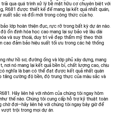
 trải qua quá trình xử lý bề mặt hữu cơ chuyên biệt với
g, R681 được thiết kế để mang lại kết quả nhất quán,
ự xuất sắc và đổi mới trong công thức của họ.
ảo lớp hoàn thiện đục, rực rỡ trong bất kỳ dự án nào.
độ ổn định hóa học cao mang lại sự bảo vệ lâu dài
óa và suy thoái, duy trì vẻ đẹp thẩm mỹ theo thời
 tán cao đảm bảo hiệu suất tối ưu trong các hệ thống
ng như hồ sơ, đường ống và lớp phủ xây dựng, mang
, nơi nó mang lại kết quả bền bỉ, chất lượng cao, chịu
 có nghĩa là bạn có thể đạt được kết quả nhất quán
úp tăng cường độ bền, độ trung thực của màu sắc và
681. Hãy liên hệ với nhóm của chúng tôi ngay hôm
hư thế nào. Chúng tôi cung cấp hỗ trợ kỹ thuật toàn
g chờ đợi—hãy liên hệ với chúng tôi ngay bây giờ để
vượt trội trong mọi dự án.