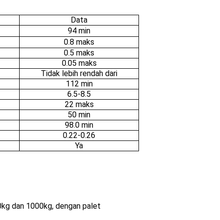
Data
94 min
0.8 maks
0.5 maks
0.05 maks
Tidak lebih rendah dari
112 min
6.5-8.5
22 maks
50 min
98.0 min
0.22-0.26
Ya
0kg dan 1000kg, dengan palet