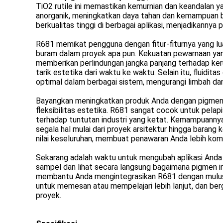
TiO2 rutile ini memastikan kemurnian dan keandalan ya
anorganik, meningkatkan daya tahan dan kemampuan be
berkualitas tinggi di berbagai aplikasi, menjadikannya
R681 memikat pengguna dengan fitur-fiturnya yang lua
buram dalam proyek apa pun. Kekuatan pewarnaan yang
memberikan perlindungan jangka panjang terhadap ke
tarik estetika dari waktu ke waktu. Selain itu, fluidit
optimal dalam berbagai sistem, mengurangi limbah dan
Bayangkan meningkatkan produk Anda dengan pigmen yan
fleksibilitas estetika. R681 sangat cocok untuk pelapi
terhadap tuntutan industri yang ketat. Kemampuannya 
segala hal mulai dari proyek arsitektur hingga baran
nilai keseluruhan, membuat penawaran Anda lebih komp
Sekarang adalah waktu untuk mengubah aplikasi Anda
sampel dan lihat secara langsung bagaimana pigmen i
membantu Anda mengintegrasikan R681 dengan mulus
untuk memesan atau mempelajari lebih lanjut, dan ber
proyek.