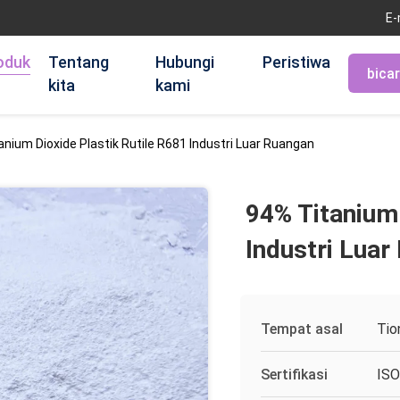
E-
oduk
Tentang
Hubungi
Peristiwa
bica
kita
kami
anium Dioxide Plastik Rutile R681 Industri Luar Ruangan
94% Titanium 
Industri Luar
Tempat asal
Tio
Sertifikasi
ISO