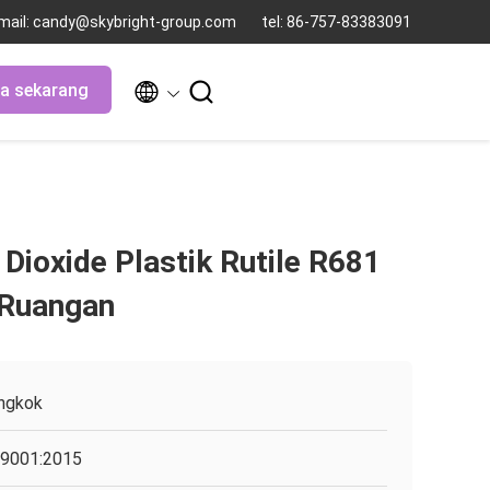
mail: candy@skybright-group.com
tel: 86-757-83383091


ra sekarang
Dioxide Plastik Rutile R681
 Ruangan
ngkok
9001:2015