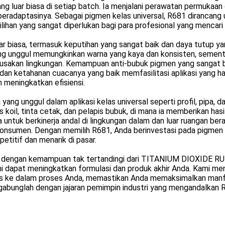
ng luar biasa di setiap batch. Ia menjalani perawatan permukaan 
radaptasinya. Sebagai pigmen kelas universal, R681 dirancang 
 pilihan yang sangat diperlukan bagi para profesional yang menca
r biasa, termasuk keputihan yang sangat baik dan daya tutup yan
 unggul memungkinkan warna yang kaya dan konsisten, sementar
rusakan lingkungan. Kemampuan anti-bubuk pigmen yang sangat 
as dan ketahanan cuacanya yang baik memfasilitasi aplikasi yang h
 meningkatkan efisiensi.
g unggul dalam aplikasi kelas universal seperti profil, pipa, d
s koil, tinta cetak, dan pelapis bubuk, di mana ia memberikan has
untuk berkinerja andal di lingkungan dalam dan luar ruangan ber
g konsumen. Dengan memilih R681, Anda berinvestasi pada pigmen
etitif dan menarik di pasar.
 dengan kemampuan tak tertandingi dari TITANIUM DIOXIDE RUTI
ni dapat meningkatkan formulasi dan produk akhir Anda. Kami m
 ke dalam proses Anda, memastikan Anda memaksimalkan manf
gabunglah dengan jajaran pemimpin industri yang mengandalkan R