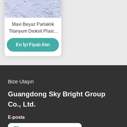
Mavi Beyaz Parlaklık
Titanyum Dioksit Plastik
Anataz İşlenmemiş Saflık
En İyi Fiyatı Alın
Sunar
Bize Ulaşın
Guangdong Sky Bright Group
Co., Ltd.
E-posta