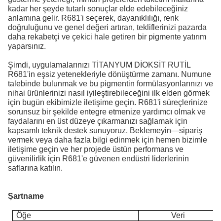
kadar her şeyde tutarlı sonuçlar elde edebileceğiniz
anlamına gelir. R681'i seçerek, dayanıklılığı, renk
doğruluğunu ve genel değeri artıran, tekliflerinizi pazarda
daha rekabetçi ve çekici hale getiren bir pigmente yatırım
yaparsınız.
Şimdi, uygulamalarınızı TİTANYUM DİOKSİT RUTİL
R681'in eşsiz yetenekleriyle dönüştürme zamanı. Numune
talebinde bulunmak ve bu pigmentin formülasyonlarınızı ve
nihai ürünlerinizi nasıl iyileştirebileceğini ilk elden görmek
için bugün ekibimizle iletişime geçin. R681'i süreçlerinize
sorunsuz bir şekilde entegre etmenize yardımcı olmak ve
faydalarını en üst düzeye çıkarmanızı sağlamak için
kapsamlı teknik destek sunuyoruz. Beklemeyin—sipariş
vermek veya daha fazla bilgi edinmek için hemen bizimle
iletişime geçin ve her projede üstün performans ve
güvenilirlik için R681'e güvenen endüstri liderlerinin
saflarına katılın.
Şartname
Öğe
Veri