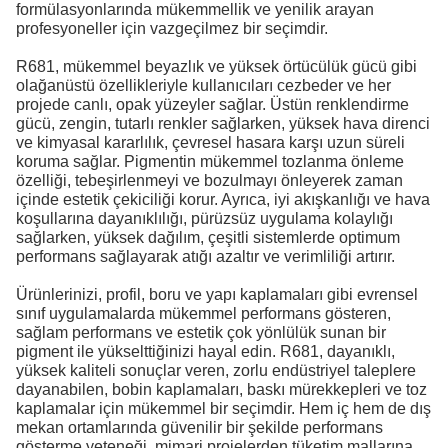
formülasyonlarında mükemmellik ve yenilik arayan
profesyoneller için vazgeçilmez bir seçimdir.
R681, mükemmel beyazlık ve yüksek örtücülük gücü gibi
olağanüstü özellikleriyle kullanıcıları cezbeder ve her
projede canlı, opak yüzeyler sağlar. Üstün renklendirme
gücü, zengin, tutarlı renkler sağlarken, yüksek hava direnci
ve kimyasal kararlılık, çevresel hasara karşı uzun süreli
koruma sağlar. Pigmentin mükemmel tozlanma önleme
özelliği, tebeşirlenmeyi ve bozulmayı önleyerek zaman
içinde estetik çekiciliği korur. Ayrıca, iyi akışkanlığı ve hava
koşullarına dayanıklılığı, pürüzsüz uygulama kolaylığı
sağlarken, yüksek dağılım, çeşitli sistemlerde optimum
performans sağlayarak atığı azaltır ve verimliliği artırır.
Ürünlerinizi, profil, boru ve yapı kaplamaları gibi evrensel
sınıf uygulamalarda mükemmel performans gösteren,
sağlam performans ve estetik çok yönlülük sunan bir
pigment ile yükselttiğinizi hayal edin. R681, dayanıklı,
yüksek kaliteli sonuçlar veren, zorlu endüstriyel taleplere
dayanabilen, bobin kaplamaları, baskı mürekkepleri ve toz
kaplamalar için mükemmel bir seçimdir. Hem iç hem de dış
mekan ortamlarında güvenilir bir şekilde performans
gösterme yeteneği, mimari projelerden tüketim mallarına