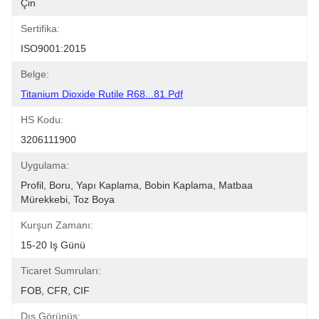
Çin
Sertifika:
ISO9001:2015
Belge:
Titanium Dioxide Rutile R68...81.pdf
HS Kodu:
3206111900
Uygulama:
Profil, Boru, Yapı Kaplama, Bobin Kaplama, Matbaa 
Mürekkebi, Toz Boya
Kurşun Zamanı:
15-20 Iş Günü
Ticaret Sumruları:
FOB, CFR, CIF
Dış Görünüş: