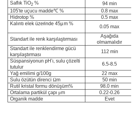
Saflık TiO
%
94 min
2
105'te uçucu madde
℃
%
0.8 max
Hidrotop %
0.5 max
K
a
lıntı
elek üzerinde
45µ
m %
0.05 max
Aşağıda
Standart ile renk karşılaştırması
olmamalıdır
Standart ile renklendirme gücü
112 min
karşılaştırması
Süspansiyonun pH'ı, sulu çözelti
6.5-8.5
tutulur
Yağ emilimi g/100g
22 max
Sulu özütün direnci
Ω
m
50 min
Rutil kristal formu dönüşüm%
98.0 min
Ortalama partikül çapı
μ
m
0.22-0.26
Organik madde
Evet