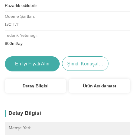
Pazarlık edilebilir
Ödeme Şartları:
L/C,T/T
Tedarik Yeteneği:
800mt/ay
En İyi Fiyatı Alın
Şimdi Konuşalım.
Detay Bilgisi
Ürün Açıklaması
Detay Bilgisi
Menşe Yeri: