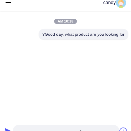
candy
عنواننا
عنوان الشركة
10:18 AM
غرف 1601-1603، 1606-1608، 1610، رقم 21 طريق جيهوا
الخامس، شارع زومياو، منطقة تشانتشنغ، فوشان، قوانغدونغ، الصين.
Good day, what product are you looking for?
عنوان المصنع
غرف 1601-1603، 1606-1608، 1610، رقم 21 طريق جيهوا
الخامس، شارع زومياو، منطقة تشانتشنغ، فوشان، قوانغدونغ، الصين.
تيل
0086-757-83383091
الصين ذات الجودة الجيدة ملدن PVC المورد. حقوق الطبع والنشر ©
-2025 Guangdong Sky Bright Group Co., Ltd. . جميع الحقوق
محفوظة.