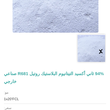
94% ثاني أكسيد التيتانيوم البلاستيك روتيل R681 صناعي
خارجي
مو:
1x20'FCL
سعر: