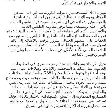
التميز والابتكار في تركيباتهم.
يبهر R681 المستخدمين بميزاته البارزة، بما في ذلك البياض
الممتاز وقوة الإخفاء العالية التي تضمن لمسات نهائية نابضة
بالحياة وغير شفافة في أي مشروع. تسمح قوة التلوين الفائقة
بألوان غنية ومتسقة، بينما توفر مقاومة الطقس العالية
والاستقرار الكيميائي حماية طويلة الأمد ضد الأضرار البيئية. تمنع
قدرة الصبغة الممتازة المضادة للتطاير التطباشير والتدهور، مع
الحفاظ على المظهر الجمالي بمرور الوقت. بالإضافة إلى ذلك،
تسهل سيولته الجيدة وقابليته للطقس التطبيق السلس، ويضمن
التشتت العالي الأداء الأمثل في مختلف الأنظمة، مما يقلل من
الهدر ويحسن الكفاءة.
تخيل الارتقاء بمنتجاتك باستخدام صبغة تتفوق في التطبيقات
العالمية مثل الملفات الشخصية والأنابيب وطلاءات البناء، مما
يوفر أداءً قويًا وتنوعًا جماليًا. يعتبر R681 مناسبًا تمامًا لطلاءات
الملفات، وأحبار الطباعة، والطلاءات المسحوقة، حيث يقدم نتائج
متينة وعالية الجودة تتحمل المتطلبات الصناعية الصارمة. تعني
قدرته على الأداء بشكل موثوق في كل من الإعدادات الداخلية
والخارجية أنه يمكنك تحقيق نتائج متسقة في كل شيء بدءًا من
المشاريع المعمارية إلى السلع الاستهلاكية. باختيار R681، فإنك
تستثمر في صبغة تعزز المتانة وثبات الألوان والقيمة الإجمالية،
مما يجعل عروضك أكثر تنافسية وجاذبية في السوق.