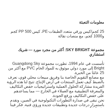
معلومات التعبئة
25 كجم/كيس ورقي متعدد الطبقات-PE، كيس PP 500 كجم
و1000 كجم، مع منصات نقالة
مجموعة SKY BRIGHT:
أكثر من مجرد مورد — شريك
استشاري
تأسست في عام 1994، تطورت مجموعة Guangdong Sky
Bright إلى مورد دولي موثوق به للمواد الخام PVC
مع أكثر من
25 عامًا من الخبرة.
مع مصانع التقويم الخاصة بنا وفريق مبيعات محلي قوي، نعرف
بالضبط كيف تعمل المنتجات في أرض الإنتاج. تتيح لنا هذه الرؤية
الفريدة مشاركة الحلول العملية واستراتيجيات خفض التكاليف
والمعرفة التطبيقية مع العملاء في الخارج — مما يساعدهم
على خفض التكاليف ورفع الجودة.
نحن نبقى في صدارة التطورات التكنولوجية في الصين، ونقدم
باستمرار درجات جديدة وتطبيقات جديدة ورؤى فنية. فكر فينا