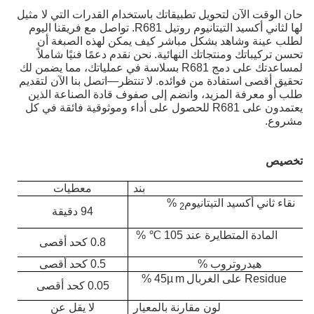
حان الوقت الآن لتحويل تطبيقاتك باستخدام القدرات التي لا مثيل
لها لثاني أكسيد التيتانيوم روتيل R681. تواصل مع فريقنا اليوم
لطلب عينة وشاهد بشكل مباشر كيف يمكن لهذه الصبغة أن
تحسن تركيباتك ومنتجاتك النهائية. نحن نقدم دعمًا فنيًا شاملاً
لمساعدتك على دمج R681 بسلاسة في عملياتك، مما يضمن لك
تحقيق أقصى استفادة من فوائده. لا تنتظر—اتصل بنا الآن لتقديم
طلب أو معرفة المزيد، وانضم إلى صفوف قادة الصناعة الذين
يعتمدون على R681 للحصول على أداء وموثوقية فائقة في كل
مشروع.
تخصيص
بند
معطيات
نقاء ثاني أكسيد التيتانيوم
%
2
94 دقيقة
المادة المتطايرة عند 105
℃
%
0.8 كحد أقصى
هيدروتروب %
0.5 كحد أقصى
sidue
e
R
على الغربال
m %
45µ
0.05 كحد أقصى
لون مقارنة بالمعيار
لا يقل عن