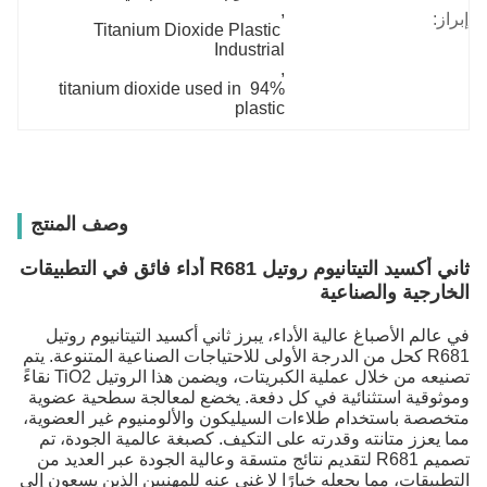
, 
إبراز:
Titanium Dioxide Plastic 
Industrial
, 
94% titanium dioxide used in 
plastic
وصف المنتج
ثاني أكسيد التيتانيوم روتيل R681 أداء فائق في التطبيقات
الخارجية والصناعية
في عالم الأصباغ عالية الأداء، يبرز ثاني أكسيد التيتانيوم روتيل
R681 كحل من الدرجة الأولى للاحتياجات الصناعية المتنوعة. يتم
تصنيعه من خلال عملية الكبريتات، ويضمن هذا الروتيل TiO2 نقاءً
وموثوقية استثنائية في كل دفعة. يخضع لمعالجة سطحية عضوية
متخصصة باستخدام طلاءات السيليكون والألومنيوم غير العضوية،
مما يعزز متانته وقدرته على التكيف. كصبغة عالمية الجودة، تم
تصميم R681 لتقديم نتائج متسقة وعالية الجودة عبر العديد من
التطبيقات، مما يجعله خيارًا لا غنى عنه للمهنيين الذين يسعون إلى