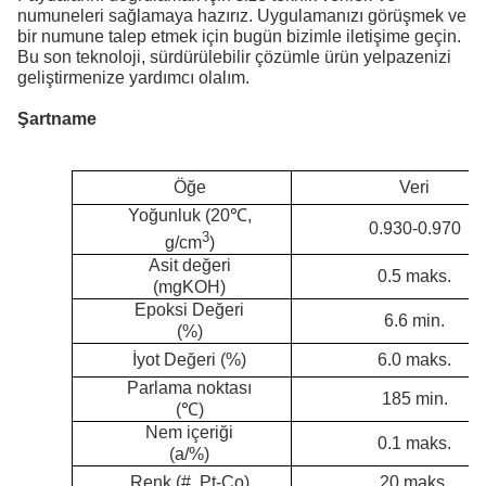
numuneleri sağlamaya hazırız. Uygulamanızı görüşmek ve
bir numune talep etmek için bugün bizimle iletişime geçin.
Bu son teknoloji, sürdürülebilir çözümle ürün yelpazenizi
geliştirmenize yardımcı olalım.
Şartname
Öğe
Veri
Yoğunluk (20℃,
0.930-0.970
3
g/cm
)
Asit değeri
0.5 maks.
(mgKOH)
Epoksi Değeri
6.6 min.
(%)
İyot Değeri (%)
6.0 maks.
Parlama noktası
185 min.
(
℃
)
Nem içeriği
0.1 maks.
(a/%)
Renk (#, Pt-Co)
20 maks.