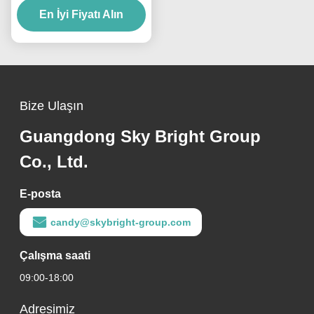
En İyi Fiyatı Alın
İçin 0.988g/Cm3
Bize Ulaşın
Guangdong Sky Bright Group
Co., Ltd.
E-posta
candy@skybright-group.com
Çalışma saati
09:00-18:00
Adresimiz