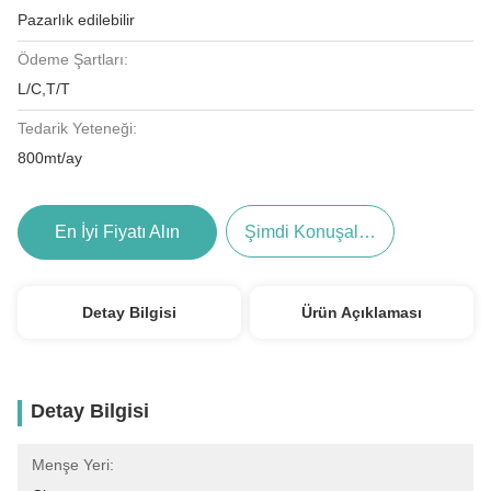
Pazarlık edilebilir
Ödeme Şartları:
L/C,T/T
Tedarik Yeteneği:
800mt/ay
En İyi Fiyatı Alın
Şimdi Konuşalım.
Detay Bilgisi
Ürün Açıklaması
Detay Bilgisi
Menşe Yeri: