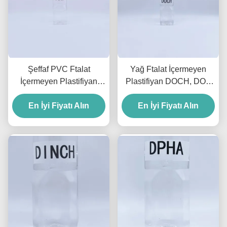
Şeffaf PVC Ftalat
Yağ Ftalat İçermeyen
İçermeyen Plastifiyan
Plastifiyan DOCH, DOP
DOTP Plastifiyan Eldiven
İle Aynı Plastifiyan
En İyi Fiyatı Alın
ve Kablo İçin
Verimliliğine Sahiptir
En İyi Fiyatı Alın