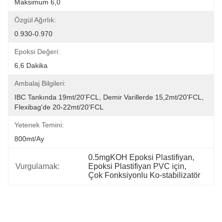
Maksimum 6,0
Özgül Ağırlık:
0.930-0.970
Epoksi Değeri:
6,6 Dakika
Ambalaj Bilgileri:
IBC Tankında 19mt/20'FCL, Demir Varillerde 15,2mt/20'FCL, 
Flexibag'de 20-22mt/20'FCL
Yetenek Temini:
800mt/ay
0.5mgKOH Epoksi Plastifiyan
, 
Vurgulamak:
Epoksi Plastifiyan PVC için
, 
Çok Fonksiyonlu Ko-stabilizatör