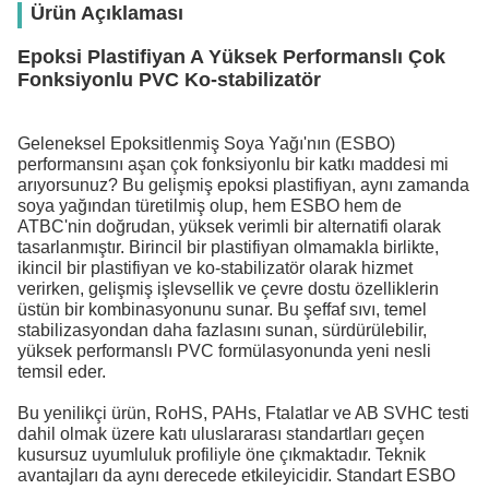
Ürün Açıklaması
Epoksi Plastifiyan A Yüksek Performanslı Çok
Fonksiyonlu PVC Ko-stabilizatör
Geleneksel Epoksitlenmiş Soya Yağı'nın (ESBO)
performansını aşan çok fonksiyonlu bir katkı maddesi mi
arıyorsunuz? Bu gelişmiş epoksi plastifiyan, aynı zamanda
soya yağından türetilmiş olup, hem ESBO hem de
ATBC'nin doğrudan, yüksek verimli bir alternatifi olarak
tasarlanmıştır. Birincil bir plastifiyan olmamakla birlikte,
ikincil bir plastifiyan ve ko-stabilizatör olarak hizmet
verirken, gelişmiş işlevsellik ve çevre dostu özelliklerin
üstün bir kombinasyonunu sunar. Bu şeffaf sıvı, temel
stabilizasyondan daha fazlasını sunan, sürdürülebilir,
yüksek performanslı PVC formülasyonunda yeni nesli
temsil eder.
Bu yenilikçi ürün, RoHS, PAHs, Ftalatlar ve AB SVHC testi
dahil olmak üzere katı uluslararası standartları geçen
kusursuz uyumluluk profiliyle öne çıkmaktadır. Teknik
avantajları da aynı derecede etkileyicidir. Standart ESBO