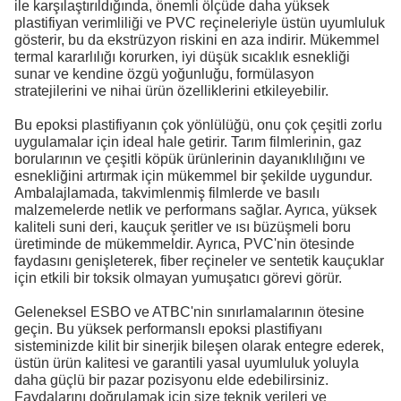
ile karşılaştırıldığında, önemli ölçüde daha yüksek
plastifiyan verimliliği ve PVC reçineleriyle üstün uyumluluk
gösterir, bu da ekstrüzyon riskini en aza indirir. Mükemmel
termal kararlılığı korurken, iyi düşük sıcaklık esnekliği
sunar ve kendine özgü yoğunluğu, formülasyon
stratejilerini ve nihai ürün özelliklerini etkileyebilir.
Bu epoksi plastifiyanın çok yönlülüğü, onu çok çeşitli zorlu
uygulamalar için ideal hale getirir. Tarım filmlerinin, gaz
borularının ve çeşitli köpük ürünlerinin dayanıklılığını ve
esnekliğini artırmak için mükemmel bir şekilde uygundur.
Ambalajlamada, takvimlenmiş filmlerde ve basılı
malzemelerde netlik ve performans sağlar. Ayrıca, yüksek
kaliteli suni deri, kauçuk şeritler ve ısı büzüşmeli boru
üretiminde de mükemmeldir. Ayrıca, PVC'nin ötesinde
faydasını genişleterek, fiber reçineler ve sentetik kauçuklar
için etkili bir toksik olmayan yumuşatıcı görevi görür.
Geleneksel ESBO ve ATBC'nin sınırlamalarının ötesine
geçin. Bu yüksek performanslı epoksi plastifiyanı
sisteminizde kilit bir sinerjik bileşen olarak entegre ederek,
üstün ürün kalitesi ve garantili yasal uyumluluk yoluyla
daha güçlü bir pazar pozisyonu elde edebilirsiniz.
Faydalarını doğrulamak için size teknik verileri ve