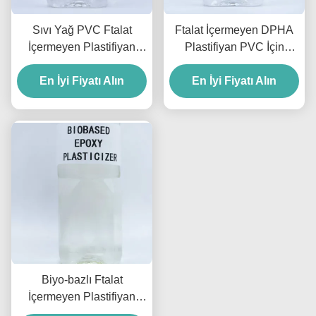
Sıvı Yağ PVC Ftalat
Ftalat İçermeyen DPHA
İçermeyen Plastifiyan
Plastifiyan PVC İçin
DINCH Plastifiyan %99.5
Ftalat İçermeyen
En İyi Fiyatı Alın
İçerik
Plastifiyanlar Düşük
En İyi Fiyatı Alın
Sıcaklık
Biyo-bazlı Ftalat
İçermeyen Plastifiyan
Epoksi Plastifiyan ESBO