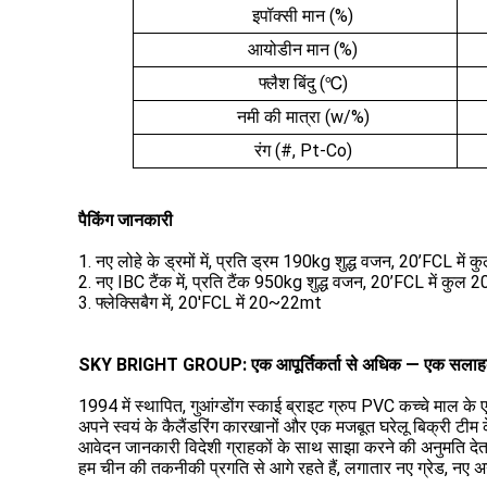
इपॉक्सी मान (%)
आयोडीन मान (%)
फ्लैश बिंदु (
)
℃
नमी की मात्रा (w/%)
रंग (#, Pt-Co)
पैकिंग जानकारी
1. नए लोहे के ड्रमों में, प्रति ड्रम 190kg शुद्ध वजन, 20’FCL में
2. नए IBC टैंक में, प्रति टैंक 950kg शुद्ध वजन, 20’FCL में कुल 
3. फ्लेक्सिबैग में, 20'FCL में 20~22mt
SKY BRIGHT GROUP:
एक आपूर्तिकर्ता से अधिक — एक सलाह
1994 में स्थापित, गुआंग्डोंग स्काई ब्राइट ग्रुप PVC कच्चे माल के एक
अपने स्वयं के कैलैंडरिंग कारखानों और एक मजबूत घरेलू बिक्री टीम 
आवेदन जानकारी विदेशी ग्राहकों के साथ साझा करने की अनुमति देता 
हम चीन की तकनीकी प्रगति से आगे रहते हैं, लगातार नए ग्रेड, नए अ