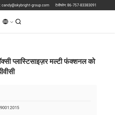
ल: candy@skybright-group.com
टेलीफोन: 86-757-83383091


ी प्लास्टिसाइज़र मल्टी फंक्शनल को
पीवीसी
9001:2015