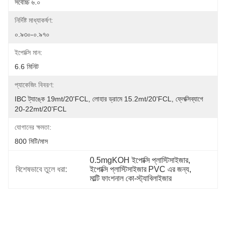
সর্বোচ্চ ৬.০
নির্দিষ্ট মাধ্যাকর্ষণ:
০.৯৩০-০.৯৭০
ইপোক্সি মান:
6.6 মিনিট
প্যাকেজিং বিবরণ:
IBC ট্যাঙ্কে 19mt/20'FCL, লোহার ড্রামে 15.2mt/20'FCL, ফ্লেক্সিব্যাগে 
20-22mt/20'FCL
যোগানের ক্ষমতা:
800 মিটি/মাস
0.5mgKOH ইপোক্সি প্লাস্টিসাইজার
, 
বিশেষভাবে তুলে ধরা:
ইপোক্সি প্লাস্টিসাইজার PVC এর জন্য
, 
মাল্টি ফাংশনাল কো-স্ট্যাবিলাইজার