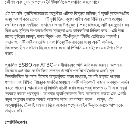
কৌশল এবং চূড়ান্ত পণ্যের বৈশিষ্ট্যগুলিকে প্রভাবিত করতে পারে।
এই ইপোক্সি প্লাস্টিসাইজারের বহুমুখীতা এটিকে বিস্তৃত চাহিদাপূর্ণ অ্যাপ্লিকেশনগুলির
জন্য আদর্শ করে তোলে। এটি কৃষি ফিল্ম, গ্যাস পাইপ এবং বিভিন্ন ফোম পণ্যের
স্থায়িত্ব এবং নমনীয়তা বাড়ানোর জন্য উপযুক্ত। প্যাকেজিংয়ে, এটি ক্যালেন্ডার করা
ফিল্ম এবং মুদ্রিত উপকরণগুলিতে স্বচ্ছতা এবং কার্যকারিতা নিশ্চিত করে। এটি উচ্চ-
মানের কৃত্রিম চামড়া, রাবার স্ট্রিপ এবং হিট-শ্রিঙ্ক টিউবিং তৈরিতেও পারদর্শী।
এছাড়াও, এটি ফাইবার রেজিন এবং সিন্থেটিক রাবারের জন্য একটি কার্যকর,
বিষাক্ততাহীন সফটনার হিসেবে কাজ করে, যা পিভিসি-এর বাইরেও এর উপযোগিতা
বাড়ায়।
প্রচলিত ESBO এবং ATBC-এর সীমাবদ্ধতাগুলি অতিক্রম করুন। আপনার
সিস্টেমে এই উচ্চ-কার্যকারিতা সম্পন্ন ইপোক্সি প্লাস্টিসাইজারকে একটি মূল
সিনারজিস্টিক উপাদান হিসেবে অন্তর্ভুক্ত করার মাধ্যমে, আপনি উন্নত পণ্যের
গুণমান এবং নিশ্চিত নিয়ন্ত্রক সম্মতির মাধ্যমে একটি শক্তিশালী বাজার অবস্থান অর্জন
করতে পারেন। আমরা এর সুবিধাগুলি যাচাই করার জন্য প্রযুক্তিগত ডেটা এবং নমুনা
সরবরাহ করতে প্রস্তুত। আপনার অ্যাপ্লিকেশন নিয়ে আলোচনা করতে এবং একটি
নমুনা অনুরোধ করতে আজই আমাদের সাথে যোগাযোগ করুন। আসুন, এই
অত্যাধুনিক, টেকসই সমাধান দিয়ে আপনার পণ্যের লাইন উন্নত করতে আপনাকে
সাহায্য করি।
স্পেসিফিকেশন