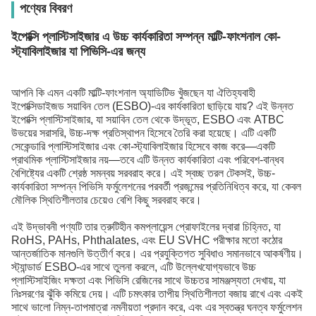
পণ্যের বিবরণ
ইপোক্সি প্লাস্টিসাইজার এ উচ্চ কার্যকারিতা সম্পন্ন মাল্টি-ফাংশনাল কো-
স্ট্যাবিলাইজার যা পিভিসি-এর জন্য
আপনি কি এমন একটি মাল্টি-ফাংশনাল অ্যাডিটিভ খুঁজছেন যা ঐতিহ্যবাহী
ইপোক্সিডাইজড সয়াবিন তেল (ESBO)-এর কার্যকারিতা ছাড়িয়ে যায়? এই উন্নত
ইপোক্সি প্লাস্টিসাইজার, যা সয়াবিন তেল থেকে উদ্ভূত, ESBO এবং ATBC
উভয়ের সরাসরি, উচ্চ-দক্ষ প্রতিস্থাপন হিসেবে তৈরি করা হয়েছে। এটি একটি
সেকেন্ডারি প্লাস্টিসাইজার এবং কো-স্ট্যাবিলাইজার হিসেবে কাজ করে—একটি
প্রাথমিক প্লাস্টিসাইজার নয়—তবে এটি উন্নত কার্যকারিতা এবং পরিবেশ-বান্ধব
বৈশিষ্ট্যের একটি শ্রেষ্ঠ সমন্বয় সরবরাহ করে। এই স্বচ্ছ তরল টেকসই, উচ্চ-
কার্যকারিতা সম্পন্ন পিভিসি ফর্মুলেশনের পরবর্তী প্রজন্মের প্রতিনিধিত্ব করে, যা কেবল
মৌলিক স্থিতিশীলতার চেয়েও বেশি কিছু সরবরাহ করে।
এই উদ্ভাবনী পণ্যটি তার ত্রুটিহীন কমপ্লায়েন্স প্রোফাইলের দ্বারা চিহ্নিত, যা
RoHS, PAHs, Phthalates, এবং EU SVHC পরীক্ষার মতো কঠোর
আন্তর্জাতিক মানগুলি উত্তীর্ণ করে। এর প্রযুক্তিগত সুবিধাও সমানভাবে আকর্ষণীয়।
স্ট্যান্ডার্ড ESBO-এর সাথে তুলনা করলে, এটি উল্লেখযোগ্যভাবে উচ্চ
প্লাস্টিসাইজিং দক্ষতা এবং পিভিসি রেজিনের সাথে উচ্চতর সামঞ্জস্যতা দেখায়, যা
নিঃসরণের ঝুঁকি কমিয়ে দেয়। এটি চমৎকার তাপীয় স্থিতিশীলতা বজায় রাখে এবং একই
সাথে ভালো নিম্ন-তাপমাত্রা নমনীয়তা প্রদান করে, এবং এর স্বতন্ত্র ঘনত্ব ফর্মুলেশন