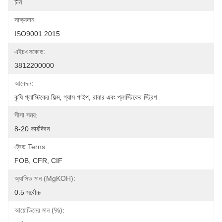
চীন
সাক্ষ্যদান:
ISO9001:2015
এইচএসকোড:
3812200000
আবেদন:
কৃষি প্লাস্টিকের ফিল্ম, গ্যাস পাইপ, রাবার এবং প্লাস্টিকের স্ট্রিপ
সীসা সময়:
8-20 কার্যদিবস
ট্রেড Terns:
FOB, CFR, CIF
অ্যাসিড মান (mgKOH):
0.5 সর্বোচ্চ
আয়োডিনের মান (%):