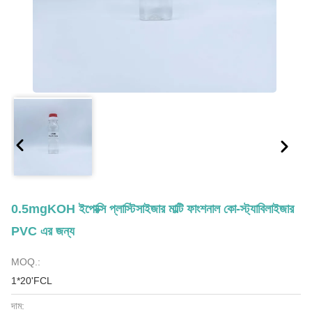
0.5mgKOH ইপোক্সি প্লাস্টিসাইজার মাল্টি ফাংশনাল কো-স্ট্যাবিলাইজার
PVC এর জন্য
MOQ.:
1*20'FCL
দাম: