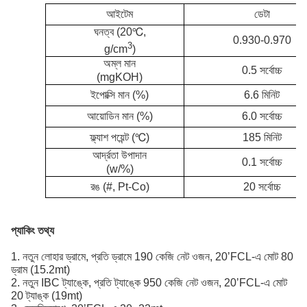
আইটেম
ডেটা
ঘনত্ব (20℃,
0.930-0.970
3
g/cm
)
অম্ল মান
0.5 সর্বোচ্চ
(mgKOH)
ইপোক্সি মান (%)
6.6 মিনিট
আয়োডিন মান (%)
6.0 সর্বোচ্চ
ফ্ল্যাশ পয়েন্ট (
℃
)
185 মিনিট
আর্দ্রতা উপাদান
0.1 সর্বোচ্চ
(w/%)
রঙ (#, Pt-Co)
20 সর্বোচ্চ
প্যাকিং তথ্য
1. নতুন লোহার ড্রামে, প্রতি ড্রামে 190 কেজি নেট ওজন, 20’FCL-এ মোট 80
ড্রাম (15.2mt)
2. নতুন IBC ট্যাঙ্কে, প্রতি ট্যাঙ্কে 950 কেজি নেট ওজন, 20’FCL-এ মোট
20 ট্যাঙ্ক (19mt)