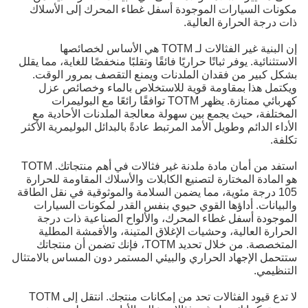
مكونات السيارات الموجودة أسفل غطاء المحرك إلى الأسلاك
ذات درجة الحرارة العالية.
إن البنية غير الفثالات لـ TOTM هي الأساس لخصائصها
الاستثنائية. يوفر ثباتًا حراريًا فائقًا وتقلبًا منخفضًا للغاية، مما يقلل
بشكل كبير من فقدان الملدنات ويمنع التقصف بمرور الوقت.
ويكتمل هذا بمقاومة قوية للاستخلاص بالماء وخصائص عزل
كهربائي ممتازة. يظهر TOTM توافقًا رائعًا مع البوليمرات
المختلفة، حيث يجمع بين سهولة معالجة الملدنات الأحادية مع
الأداء الدائم وطويل الأمد المرتبط عادةً بالبدائل البوليمرية الأكثر
تكلفة.
استفد من أمان مادة ملدنة غير فثالات في أهم منتجاتك. TOTM
هو المادة المختارة لتصنيع الكابلات والأسلاك المقاومة للحرارة
105 درجة مئوية، مما يضمن السلامة والموثوقية في نقل الطاقة
والبيانات. أداؤها القوي حيوي بنفس القدر لمكونات السيارات
الموجودة أسفل غطاء المحرك، والألواح الصناعية ذات درجة
الحرارة العالية، وحشيات الإغلاق المتينة، والأقمشة المطلية
المتخصصة. من خلال تحديد TOTM، فإنك تضمن أن منتجاتك
ستتحمل الإجهاد الحراري والبيئي المستمر دون المساس بالامتثال
التنظيمي.
لا تدع قيود الفثالات تحد من إمكانات منتجك. انتقل إلى TOTM