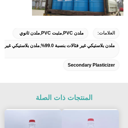
العلامات:
ملدن PVC,مثبت PVC,ملدن ثانوي
ملدن بلاستيكي غير فثالات بنسبة 99.0%,ملدن بلاستيكي غير فثالات بنسبة 99 بالمئة,ملدن ثنائي أوكتيل أديبات للحرارة الشديدة
Secondary Plasticizer
المنتجات ذات الصلة