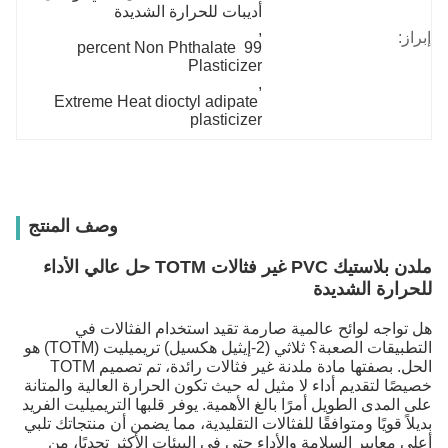
أديبات للحرارة الشديدة
, 
إبراز:
99 percent Non Phthalate 
Plasticizer
, 
Extreme Heat dioctyl adipate 
plasticizer
وصف المنتج
ملدن بلاستيك PVC غير فثالات TOTM حل عالي الأداء
للحرارة الشديدة
هل تواجه لوائح عالمية صارمة تقيد استخدام الفثالات في
التطبيقات الصعبة؟ ثلاثي (2-إيثيل هكسيل) تريميليت (TOTM) هو
الحل. بصفتها مادة ملدنة غير فثالات رائدة، تم تصميم TOTM
خصيصًا لتقديم أداء لا مثيل له حيث تكون الحرارة العالية والمتانة
على المدى الطويل أمرًا بالغ الأهمية. يوفر قلبها التريميليت الفريد
بديلاً قويًا ومتوافقًا للفثالات التقليدية، مما يضمن أن منتجاتك تلبي
أعلى معايير السلامة والأداء حتى في البيئات الأكثر تحديًا، من