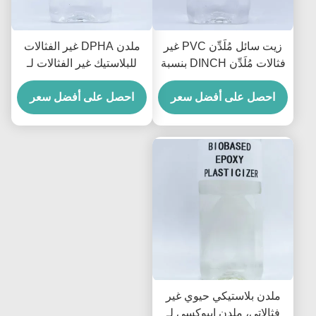
زيت سائل مُلَدِّن PVC غير
ملدن DPHA غير الفثالات
فثالات مُلَدِّن DINCH بنسبة
للبلاستيك غير الفثالات لـ
99.5%
PVC درجة حرارة منخفضة
احصل على أفضل سعر
احصل على أفضل سعر
ملدن بلاستيكي حيوي غير
فثالاتي، ملدن إيبوكسي لـ