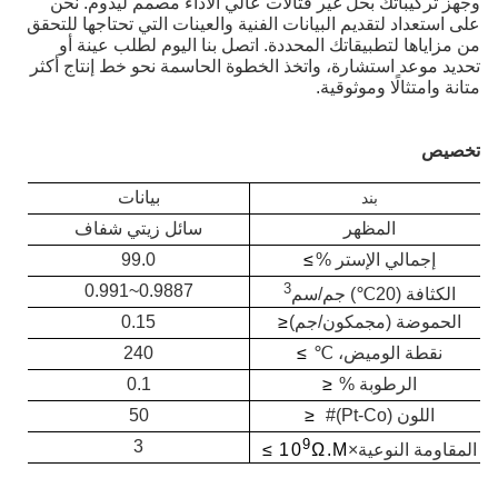
وجهز تركيباتك بحل غير فثالات عالي الأداء مصمم ليدوم. نحن
على استعداد لتقديم البيانات الفنية والعينات التي تحتاجها للتحقق
من مزاياها لتطبيقاتك المحددة. اتصل بنا اليوم لطلب عينة أو
تحديد موعد استشارة، واتخذ الخطوة الحاسمة نحو خط إنتاج أكثر
متانة وامتثالًا وموثوقية.
تخصيص
بيانات
بند
المظهر
سائل زيتي شفاف
إجمالي الإستر %
≥
99.0
3
0.9887~0.991
الكثافة (20℃) جم/سم
الحموضة (مجمكون/جم)
≤
0.15
نقطة الوميض، ℃
≥
240
الرطوبة %
≤
0.1
اللون (Pt-Co)#
≤
50
9
3
المقاومة النوعية
×
Ω.M ≥
10