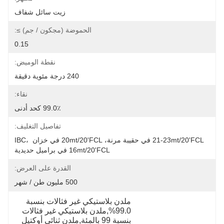
زيت سائل شفاف
الحموضة (مجكون / جم) ≥:
0.15
نقطة الوميض:
240 درجة مئوية دقيقة
نقاء:
99.0٪ كحد أدنى
تفاصيل التغليف:
21-23mt/20'FCL في حقيبة مرنة، 20mt/20'FCL في خزان IBC، 
16mt/20'FCL في براميل حديدية
القدرة على العرض:
500 مليون طن / شهر
ملدن بلاستيكي غير فثالات بنسبة 
99.0%,ملدن بلاستيكي غير فثالات 
بنسبة 99 بالمئة,ملدن ثنائي أوكتيل 