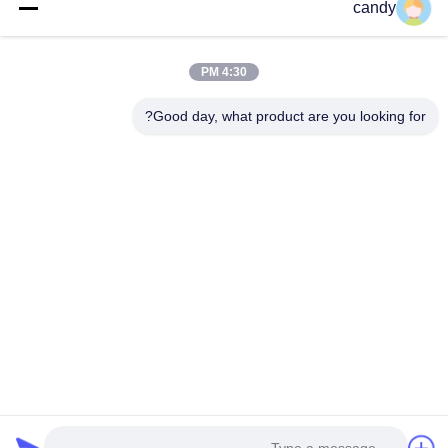
candy
عنواننا
عنوان الشركة
4:30 PM
غرف 1601-1603، 1606-1608، 1610، رقم 21 طريق جيهوا
الخامس، شارع زومياو، منطقة تشانتشنغ، فوشان، قوانغدونغ، الصين.
Good day, what product are you looking for?
عنوان المصنع
غرف 1601-1603، 1606-1608، 1610، رقم 21 طريق جيهوا
الخامس، شارع زومياو، منطقة تشانتشنغ، فوشان، قوانغدونغ، الصين.
تيل
0086-757-83383091
الصين ذات الجودة الجيدة ملدن PVC المورد. حقوق الطبع والنشر ©
-2025 Guangdong Sky Bright Group Co., Ltd. . جميع الحقوق
محفوظة.