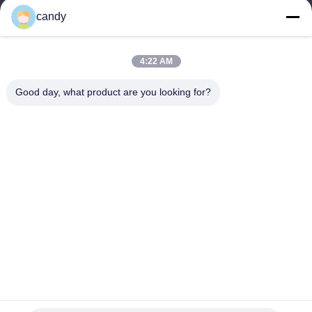
candy
Наш адрес
Адрес компании
4:22 AM
КОМН. 1601-1603, 1606-1608, 1610, № 21, 5-я ул. Цзихуа,
Улица Цзумяо, Район Чанчэн, Фошань, Гуандун, КИТАЙ.
Good day, what product are you looking for?
Адрес фабрики
КОМН. 1601-1603, 1606-1608, 1610, № 21, 5-я ул. Цзихуа,
Улица Цзумяо, Район Чанчэн, Фошань, Гуандун, КИТАЙ.
Телефон
0086-757-83383091
Китай Хорошее качество Пластификатор для ПВХ Доставщик.
-2025 Guangdong Sky Bright Group Co., Ltd. Все права
защищены.