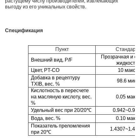
растущему числу производителей, извлекающих
выгоду из его уникальных свойств.
Спецификация
Пункт
Стандарт
Прозрачная и св
Внешний вид, P/F
жидкость
Цвет, PT-CO
10 макс
Добавка в рецептуру
98.6 мин
TXIB, вес. %
Кислотность в пересчете
на масляную кислоту, вес.
0.05 макс
%
Удельный вес при 20/20
℃
0.942~0.94
Вода, вес. %
0.10 макс
Показатель преломления
1.4307~1.43
при 20
℃