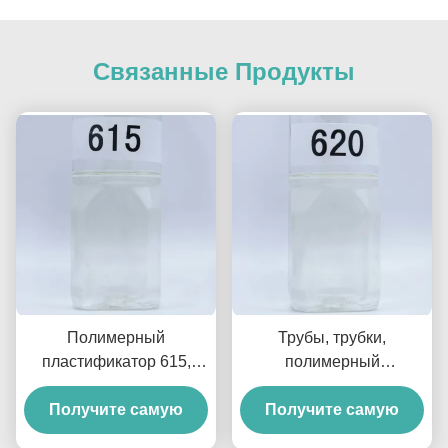
Связанные Продукты
Полимерный
Трубы, трубки,
пластификатор 615,
полимерный
маслостойкий кабель и
пластификатор 620,
лист, устойчивый к
Получите самую
Получите самую
устойчивый к
миграции
экстракции, для лент и