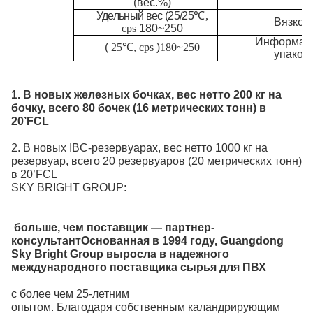
(вес.%)
Удельный вес (25/25
℃
,
Вязкос
cps
180~250
Информац
(
25
℃
, cps
)
180~250
упаков
1. В новых железных бочках, вес нетто 200 кг на
бочку, всего 80 бочек (16 метрических тонн) в
20’FCL
2. В новых IBC-резервуарах, вес нетто 1000 кг на
резервуар, всего 20 резервуаров (20 метрических тонн)
в 20’FCL
SKY BRIGHT GROUP:
больше, чем поставщик — партнер-
консультант
Основанная в 1994 году, Guangdong
Sky Bright Group выросла в надежного
международного поставщика сырья для ПВХ
с более чем 25-летним
опытом.
Благодаря собственным каландрирующим