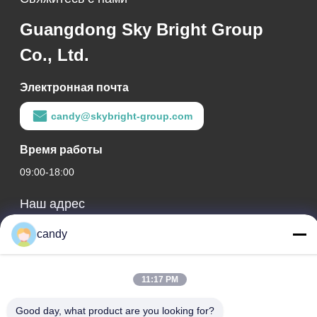
Guangdong Sky Bright Group
Co., Ltd.
Электронная почта
candy@skybright-group.com
Время работы
09:00-18:00
Наш адрес
Адрес компании
candy
КОМН. 1601-1603, 1606-1608, 1610, № 21, 5-я ул. Цзихуа,
Улица Цзумяо, Район Чанчэн, Фошань, Гуандун, КИТАЙ.
11:17 PM
Адрес фабрики
Good day, what product are you looking for?
КОМН. 1601-1603, 1606-1608, 1610, № 21, 5-я ул. Цзихуа,