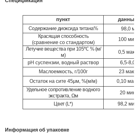
Спецификация
пункт
данные
Содержание диоксида титана
%
98,0 ми
Красящая способность
100 мин
(
сравнение со стандартом)
Летучие вещества при 105
℃
% (м/
0,5 макс
м)
pH суспензии, водный раствор
6,5-8,0
Маслоемкость, г/100г
23 макс
Остаток на сите 4
5μ
м, %
(м/м)
0,10 макс
Удельное сопротивление водного
20 мин
экстракта, Ωм
Цвет (L*)
98,2 мин
Информация об упаковке