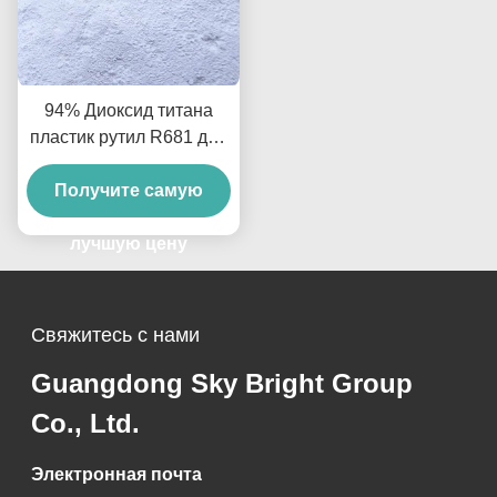
94% Диоксид титана
пластик рутил R681 для
наружного применения,
Получите самую
промышленный
лучшую цену
Свяжитесь с нами
Guangdong Sky Bright Group
Co., Ltd.
Электронная почта