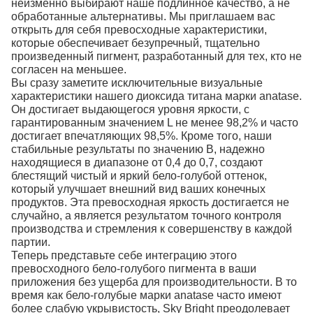
неизменно выбирают наше подлинное качество, а не
обработанные альтернативы. Мы приглашаем вас
открыть для себя превосходные характеристики,
которые обеспечивает безупречный, тщательно
произведенный пигмент, разработанный для тех, кто не
согласен на меньшее.
Вы сразу заметите исключительные визуальные
характеристики нашего диоксида титана марки anatase.
Он достигает выдающегося уровня яркости, с
гарантированным значением L не менее 98,2% и часто
достигает впечатляющих 98,5%. Кроме того, наши
стабильные результаты по значению B, надежно
находящиеся в диапазоне от 0,4 до 0,7, создают
блестящий чистый и яркий бело-голубой оттенок,
который улучшает внешний вид ваших конечных
продуктов. Эта превосходная яркость достигается не
случайно, а является результатом точного контроля
производства и стремления к совершенству в каждой
партии.
Теперь представьте себе интеграцию этого
превосходного бело-голубого пигмента в ваши
приложения без ущерба для производительности. В то
время как бело-голубые марки anatase часто имеют
более слабую укрывистость, Sky Bright преодолевает