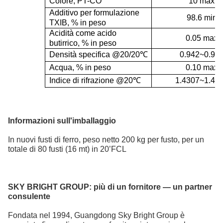
Colore, PT-CO
10 max
Additivo per formulazione
98.6 min
TXIB, % in peso
Acidità come acido
0.05 max
butirrico, % in peso
Densità specifica @20/20
℃
0.942~0.94
Acqua, % in peso
0.10 max
Indice di rifrazione @20
℃
1.4307~1.43
Informazioni sull'imballaggio
In nuovi fusti di ferro, peso netto 200 kg per fusto, per un
totale di 80 fusti (16 mt) in 20’FCL
SKY BRIGHT GROUP:
più di un fornitore — un partner
consulente
Fondata nel 1994, Guangdong Sky Bright Group è