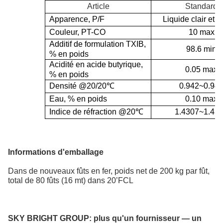
Article
Standard
Apparence, P/F
Liquide clair et br
Couleur, PT-CO
10 max
Additif de formulation TXIB,
98.6 min
% en poids
Acidité en acide butyrique,
0.05 max
% en poids
Densité @20/20
℃
0.942~0.94
Eau, % en poids
0.10 max
Indice de réfraction @20
℃
1.4307~1.43
Informations d'emballage
Dans de nouveaux fûts en fer, poids net de 200 kg par fût,
total de 80 fûts (16 mt) dans 20’FCL
SKY BRIGHT GROUP:
plus qu'un fournisseur — un