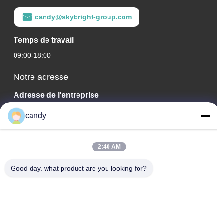
candy@skybright-group.com
Temps de travail
09:00-18:00
Notre adresse
Adresse de l'entreprise
Bureaux 1601-1603, 1606-1608, 1610, N° 21, 5ème RD
candy
JIHUA, QUARTIER ZUMIAO, DISTRICT DE CHANCHENG,
FOSHAN, GUANGDONG, CHINE.
2:40 AM
Adresse de l'usine
Bureaux 1601-1603, 1606-1608, 1610, N° 21, 5ème RD
Good day, what product are you looking for?
JIHUA, QUARTIER ZUMIAO, DISTRICT DE CHANCHENG,
FOSHAN, GUANGDONG, CHINE.
Télégramme
0086-757-83383091