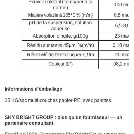
Pouvoir colorant (
comparer à la
100 min
norme)
Matière volatile à 105
℃
% (m/m)
0,5 max
pH de la suspension, solution
6,5-8,0
aqueuse
Absorption d'huile, g/100g
23 max
Résidu sur tamis 4
5μ
m, %
(m/m)
0,10 max
Résistivité de l'extrait aqueux, Ωm
20 min
Couleur (L*)
98,2 min
Informations d'emballage
25 KG/sac multi-couches papier-PE, avec palettes
SKY BRIGHT GROUP :
plus qu'un fournisseur — un
partenaire consultant