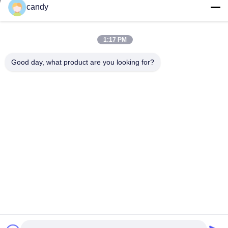
candy
RM. 1601-1603, 1606-1608, 1610, N. 21 JIHUA 5TH RD, VIA
ZUMIAO, DISTRETTO DI CHANCHENG, FOSHAN,
GUANGDONG, CINA.
1:17 PM
Indirizzo della fabbrica
Good day, what product are you looking for?
RM. 1601-1603, 1606-1608, 1610, N. 21 JIHUA 5TH RD, VIA
ZUMIAO, DISTRETTO DI CHANCHENG, FOSHAN,
GUANGDONG, CINA.
tel
0086-757-83383091
Cina Buona qualità Plasticizzante per PVC Fornitore. -2025
Guangdong Sky Bright Group Co., Ltd. Tutti i diritti riservati.
Informativa sulla privacy
|
Mappa del sito