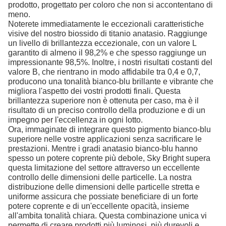
prodotto, progettato per coloro che non si accontentano di
meno.
Noterete immediatamente le eccezionali caratteristiche
visive del nostro biossido di titanio anatasio. Raggiunge
un livello di brillantezza eccezionale, con un valore L
garantito di almeno il 98,2% e che spesso raggiunge un
impressionante 98,5%. Inoltre, i nostri risultati costanti del
valore B, che rientrano in modo affidabile tra 0,4 e 0,7,
producono una tonalità bianco-blu brillante e vibrante che
migliora l'aspetto dei vostri prodotti finali. Questa
brillantezza superiore non è ottenuta per caso, ma è il
risultato di un preciso controllo della produzione e di un
impegno per l'eccellenza in ogni lotto.
Ora, immaginate di integrare questo pigmento bianco-blu
superiore nelle vostre applicazioni senza sacrificare le
prestazioni. Mentre i gradi anatasio bianco-blu hanno
spesso un potere coprente più debole, Sky Bright supera
questa limitazione del settore attraverso un eccellente
controllo delle dimensioni delle particelle. La nostra
distribuzione delle dimensioni delle particelle stretta e
uniforme assicura che possiate beneficiare di un forte
potere coprente e di un'eccellente opacità, insieme
all'ambita tonalità chiara. Questa combinazione unica vi
permette di creare prodotti più luminosi, più durevoli e