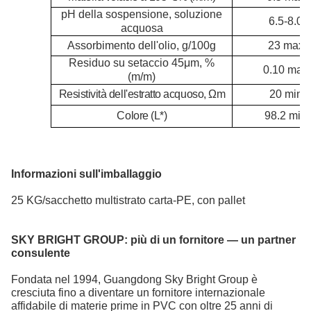
pH della sospensione, soluzione
6.5-8.0
acquosa
Assorbimento dell'olio, g/100g
23 max
Residuo su setaccio 4
5μ
m, %
0.10 max
(m/m)
Resistività dell'estratto acquoso, Ωm
20 min
Colore (L*)
98.2 min
Informazioni sull'imballaggio
25 KG/sacchetto multistrato carta-PE, con pallet
SKY BRIGHT GROUP:
più di un fornitore — un partner
consulente
Fondata nel 1994, Guangdong Sky Bright Group è
cresciuta fino a diventare un fornitore internazionale
affidabile di materie prime in PVC
con oltre 25 anni di