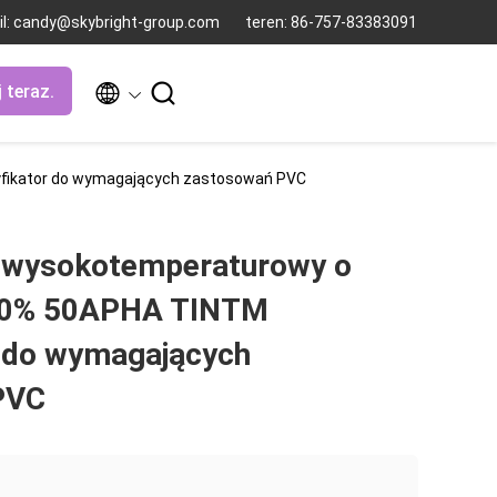
il: candy@skybright-group.com
teren: 86-757-83383091


 teraz.
yfikator do wymagających zastosowań PVC
r wysokotemperaturowy o
9,0% 50APHA TINTM
r do wymagających
PVC