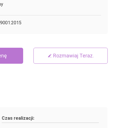
ny
9001:2015
enę
Rozmawiaj Teraz.
Czas realizacji: