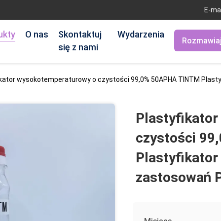
E-ma
ukty
O nas
Skontaktuj
Wydarzenia
Rozmawiaj
się z nami
ikator wysokotemperaturowy o czystości 99,0% 50APHA TINTM Plast
Plastyfikato
czystości 9
Plastyfikato
zastosowań 