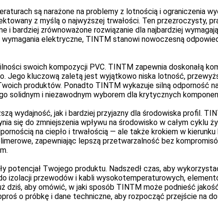
turach są narażone na problemy z lotnością i ograniczenia wyd
rojektowany z myślą o najwyższej trwałości. Ten przezroczysty,
 i bardziej zrównoważone rozwiązanie dla najbardziej wymagają
owe wymagania elektryczne, TINTM stanowi nowoczesną odpowiedź
bilności swoich kompozycji PVC. TINTM zapewnia doskonałą kom
o. Jego kluczową zaletą jest wyjątkowo niska lotność, przewy
ć Twoich produktów. Ponadto TINTM wykazuje silną odporność na
ni go solidnym i niezawodnym wyborem dla krytycznych kompone
ższą wydajność, jak i bardziej przyjazny dla środowiska profil.
nia się do zmniejszenia wpływu na środowisko w całym cyklu życ
rnością na ciepło i trwałością — ale także krokiem w kierunku 
y polimerowe, zapewniając lepszą przetwarzalność bez komprom
ym.
czały potencjał Twojego produktu. Nadszedł czas, aby wykorz
ny do izolacji przewodów i kabli wysokotemperaturowych, elem
uż dziś, aby omówić, w jaki sposób TINTM może podnieść jakość
oś o próbkę i dane techniczne, aby rozpocząć przejście na dosk