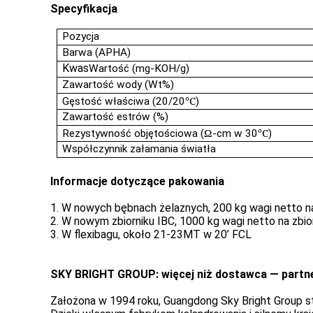
Specyfikacja
Pozycja
Barwa (APHA)
Kwas
Wartość (mg-KOH/g)
Zawartość wody (Wt%)
℃
Gęstość właściwa (20/20
)
Zawartość estrów (%)
Ω
℃
Rezystywność objętościowa (
-cm w 30
)
Współczynnik załamania światła
Informacje dotyczące pakowania
1. W nowych bębnach żelaznych, 200 kg wagi netto n
2. W nowym zbiorniku IBC, 1000 kg wagi netto na zbio
3. W flexibagu, około 21-23MT w 20’ FCL
SKY BRIGHT GROUP:
więcej niż dostawca — partn
Założona w 1994 roku, Guangdong Sky Bright Group