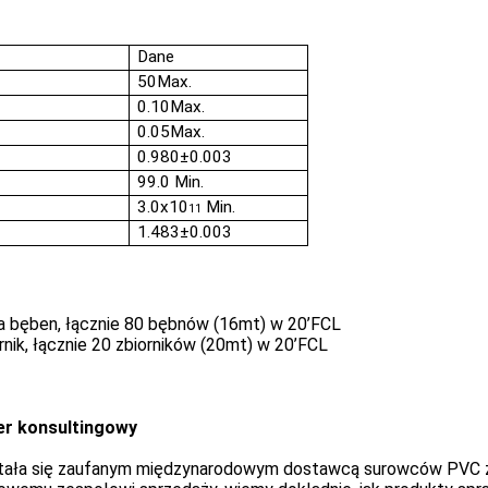
Dane
50Max.
0.10Max.
0.05Max.
0.980±0.003
99.0 Min.
3.0x10
Min.
11
1.483±0.003
a bęben, łącznie 80 bębnów (16mt) w 20’FCL
rnik, łącznie 20 zbiorników (20mt) w 20’FCL
er konsultingowy
 stała się zaufanym międzynarodowym dostawcą surowców PVC