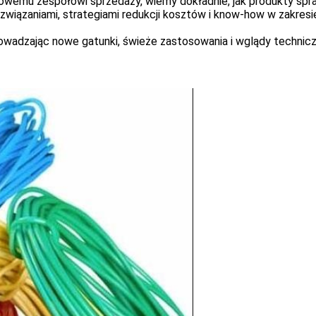
wemu zespołowi sprzedaży, wiemy dokładnie, jak produkty sprawdz
związaniami, strategiami redukcji kosztów i know-how w zakres
wadzając nowe gatunki, świeże zastosowania i wglądy technicz