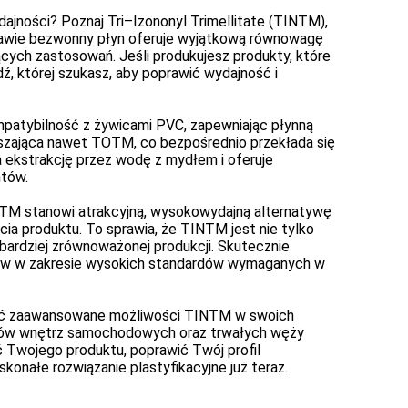
ajności? Poznaj Tri–Izononyl Trimellitate (TINTM),
 prawie bezwonny płyn oferuje wyjątkową równowagę
cych zastosowań. Jeśli produkujesz produkty, które
, której szukasz, aby poprawić wydajność i
patybilność z żywicami PVC, zapewniając płynną
ższająca nawet TOTM, co bezpośrednio przekłada się
 ekstrakcję przez wodę z mydłem i oferuje
ntów.
 TINTM stanowi atrakcyjną, wysokowydajną alternatywę
ia produktu. To sprawia, że TINTM jest nie tylko
bardziej zrównoważonej produkcji. Skutecznie
isów w zakresie wysokich standardów wymaganych w
ystać zaawansowane możliwości TINTM w swoich
entów wnętrz samochodowych oraz trwałych węży
 Twojego produktu, poprawić Twój profil
onałe rozwiązanie plastyfikacyjne już teraz.