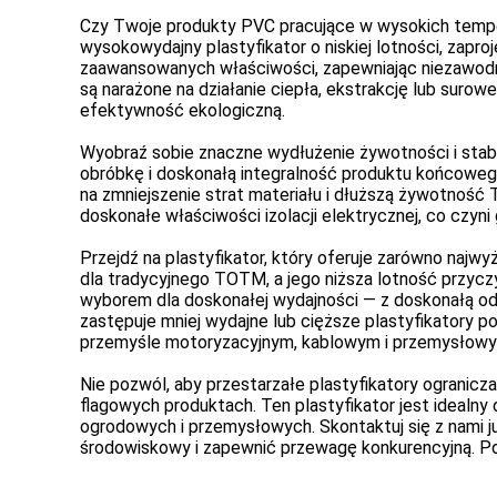
Czy Twoje produkty PVC pracujące w wysokich tempera
wysokowydajny plastyfikator o niskiej lotności, zap
zaawansowanych właściwości, zapewniając niezawodne
są narażone na działanie ciepła, ekstrakcję lub sur
efektywność ekologiczną.
Wyobraź sobie znaczne wydłużenie żywotności i sta
obróbkę i doskonałą integralność produktu końcoweg
na zmniejszenie strat materiału i dłuższą żywotnoś
doskonałe właściwości izolacji elektrycznej, co czy
Przejdź na plastyfikator, który oferuje zarówno najwy
dla tradycyjnego TOTM, a jego niższa lotność przyczy
wyborem dla doskonałej wydajności — z doskonałą odpo
zastępuje mniej wydajne lub cięższe plastyfikator
przemyśle motoryzacyjnym, kablowym i przemysłow
Nie pozwól, aby przestarzałe plastyfikatory ograni
flagowych produktach. Ten plastyfikator jest ideal
ogrodowych i przemysłowych. Skontaktuj się z nami j
środowiskowy i zapewnić przewagę konkurencyjną. Popr