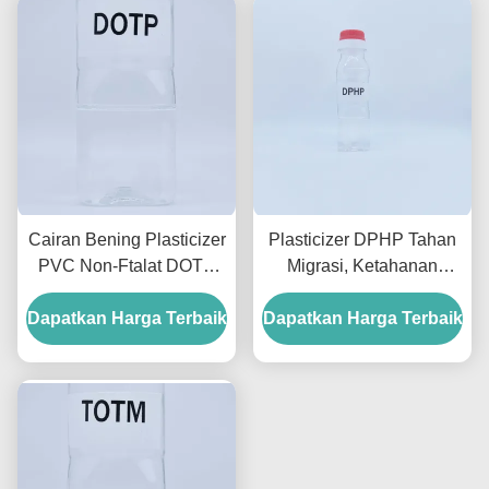
Cairan Bening Plasticizer
Plasticizer DPHP Tahan
PVC Non-Ftalat DOTP
Migrasi, Ketahanan
Plasticizer 99.5% Untuk
Cuaca Tinggi, dan
Dapatkan Harga Terbaik
Mainan dan Kabel
Dapatkan Harga Terbaik
Stabilitas untuk Kabel