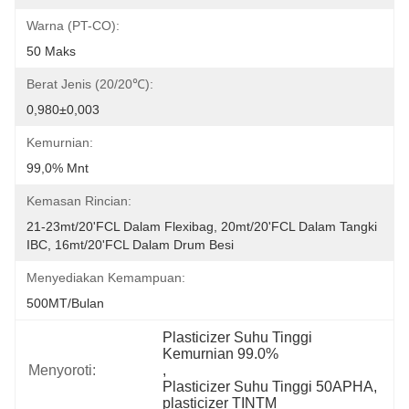
Warna (PT-CO):
50 Maks
Berat Jenis (20/20℃):
0,980±0,003
Kemurnian:
99,0% Mnt
Kemasan Rincian:
21-23mt/20'FCL Dalam Flexibag, 20mt/20'FCL Dalam Tangki 
IBC, 16mt/20'FCL Dalam Drum Besi
Menyediakan Kemampuan:
500MT/Bulan
Plasticizer Suhu Tinggi 
Kemurnian 99.0%
Menyoroti:
, 
Plasticizer Suhu Tinggi 50APHA
, 
plasticizer TINTM