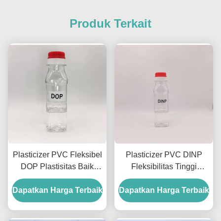
Produk Terkait
Plasticizer PVC Fleksibel
Plasticizer PVC DINP
DOP Plastisitas Baik
Fleksibilitas Tinggi
Daya Tahan Untuk
Stabilitas Produk PVC
Dapatkan Harga Terbaik
Produk PVC
Dapatkan Harga Terbaik
DINP Diisononil Ftalat