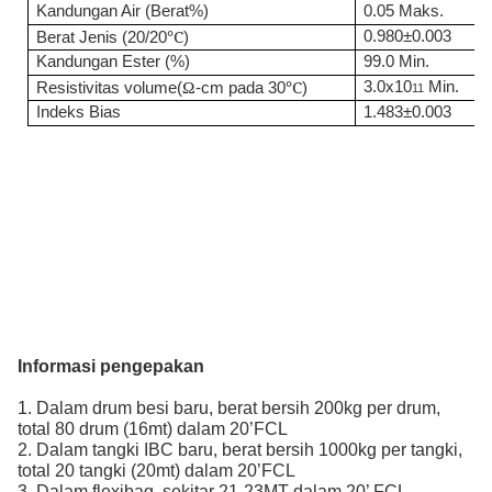
Kandungan Air (Berat%)
0.05 Maks.
℃
0.980±0.003
Berat Jenis (20/20
)
Kandungan Ester (%)
99.0 Min.
Ω
℃
3.0x10
Min.
Resistivitas volume(
-cm pada 30
)
11
Indeks Bias
1.483±0.003
Informasi pengepakan
1. Dalam drum besi baru, berat bersih 200kg per drum,
total 80 drum (16mt) dalam 20’FCL
2. Dalam tangki IBC baru, berat bersih 1000kg per tangki,
total 20 tangki (20mt) dalam 20’FCL
3. Dalam flexibag, sekitar 21-23MT dalam 20’ FCL