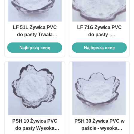
LF 51L Żywica PVC
LF 71G Żywica PVC
do pasty Trwała
do pasty -
Uniwersalna Do skóry
wszechstronne
Najlepszą cenę
Najlepszą cenę
i podłóg
rozwiązanie bez
spieniania do powłok
i formowania
PSH 10 Żywica PVC
PSH 30 Żywica PVC w
do pasty Wysoka
paście - wysoka