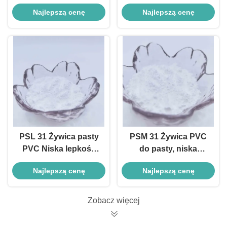
przejrzystość
wytrzymałość i
Najlepszą cenę
Najlepszą cenę
Wytrzymałość do
wszechstronność dla
powłok skórzanych i
rękawic i pianek
wyrobów
formowanych
formowanych
PSL 31 Żywica pasty
PSM 31 Żywica PVC
PVC Niska lepkość
do pasty, niska
Spienianie
lepkość, przepływ
Najlepszą cenę
Najlepszą cenę
Specjalistyczna
pseudoplastyczny, do
żywica pasty PVC do
spieniania skóry i
podłóg
powłok
Zobacz więcej