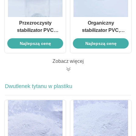
Przezroczysty
Organiczny
stabilizator PVC
stabilizator PVC,
Stabilizatory cynowe
wysoka odporność
Najlepszą cenę
Najlepszą cenę
do PVC do twardego
na ciepło, stabilizator
PVC i produktów do
cynowy do PVC
pakowania żywności
Zobacz więcej
Dwutlenek tytanu w plastiku