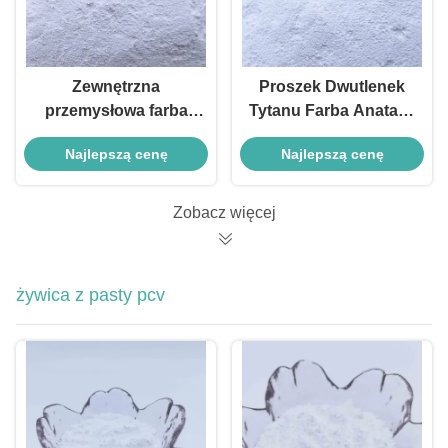
Zewnętrzna
Proszek Dwutlenek
przemysłowa farba
Tytanu Farba Anatase
tytanowa dwutlenek
Zapewnia Jednolitą
Najlepszą cenę
Najlepszą cenę
tytanu R681 98%
Jasność Koloru Dla
Powłok
Wewnętrznych
Zobacz więcej
żywica z pasty pcv