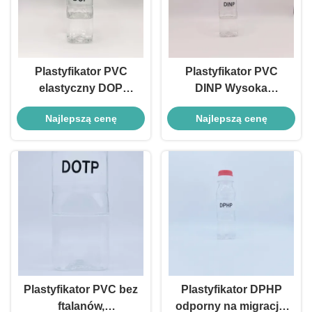
Plastyfikator PVC
Plastyfikator PVC
elastyczny DOP
DINP Wysoka
Dobra plastyczność
elastyczność
Najlepszą cenę
Najlepszą cenę
Trwałość do
Stabilność Produkty
produktów PVC
PVC Dinp Ftalat
diizononylu
Plastyfikator PVC bez
Plastyfikator DPHP
ftalanów,
odporny na migrację,