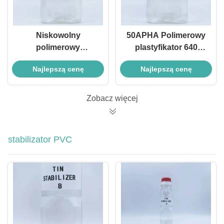
Niskowolny
50APHA Polimerowy
polimerowy
plastyfikator 640
plastyfikator 630
Wysokoplastyfikujące
Najlepszą cenę
Najlepszą cenę
Odporność na olej do
plastyfikatory
folii i przewodów
bezftalanowe do folii i
arkuszy
Zobacz więcej
stabilizator PVC