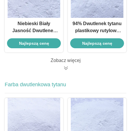
Niebieski Biały
94% Dwutlenek tytanu
Jasność Dwutlenek
plastikowy rutylowy
Tytanu Plastik Anataz
R681 do zastosowań
Najlepszą cenę
Najlepszą cenę
Dostarcza
zewnętrznych i
Nieskazitelnej
przemysłowych
Czystości
Zobacz więcej
Farba dwutlenkowa tytanu