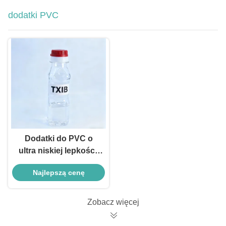
dodatki PVC
Dodatki do PVC o
ultra niskiej lepkości,
plastyfikator TXIB do
Najlepszą cenę
powłok i farb PVC
Zobacz więcej