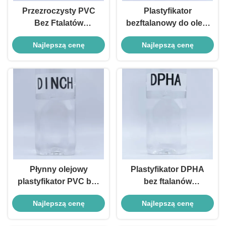
Przezroczysty PVC
Plastyfikator
Bez Ftalatów
bezftalanowy do oleju
Plastyfikator DOTP
DOCH o takiej samej
Najlepszą cenę
Najlepszą cenę
Plastyfikator
skuteczności
Ftalatowy Do Rękawic
plastyfikacji jak DOP
i Kabli
Płynny olejowy
Plastyfikator DPHA
plastyfikator PVC bez
bez ftalanów
ftalanów DINCH,
Plastyfikatory bez
Najlepszą cenę
Najlepszą cenę
zawartość
ftalanów do PCW
plastyfikatora 99,5%
Niska temperatura