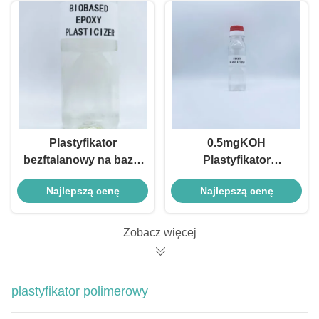
Plastyfikator
0.5mgKOH
bezftalanowy na bazie
Plastyfikator
biologicznej do
epoksydowy
Najlepszą cenę
Najlepszą cenę
epoksydu,
Wielofunkcyjny
plastyfikator do ESBO
stabilizator Co do
0,988 g/cm3
PVC
Zobacz więcej
plastyfikator polimerowy