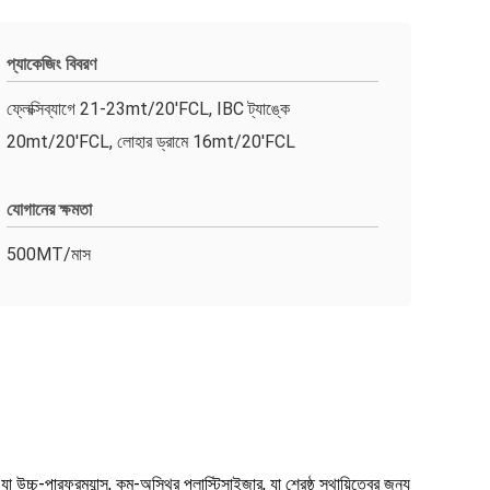
প্যাকেজিং বিবরণ
ফ্লেক্সিব্যাগে 21-23mt/20'FCL, IBC ট্যাঙ্কে
20mt/20'FCL, লোহার ড্রামে 16mt/20'FCL
যোগানের ক্ষমতা
500MT/মাস
চ-পারফরম্যান্স, কম-অস্থির প্লাস্টিসাইজার, যা শ্রেষ্ঠ স্থায়িত্বের জন্য