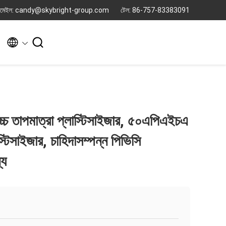
মেইল: candy@skybright-group.com
টেল: 86-757-83383091


চ্চ তাপমাত্রা প্লাস্টিসাইজার, ৫০এপিএইচএ
টিসাইজার, চাহিদাসম্পন্ন পিভিসি
্য