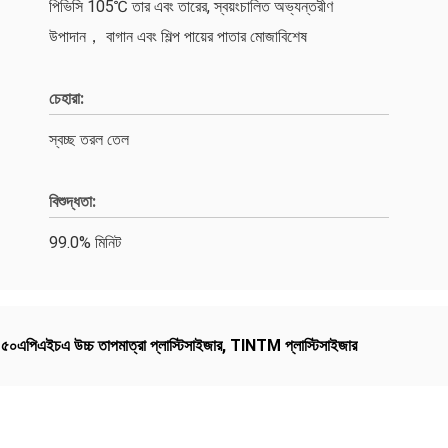
পিভিসি 105℃ তার এবং তারের, স্বয়ংচালিত অভ্যন্তরীণ
উপাদান， বাগান এবং শিল্প পায়ের পাতার মোজাবিশেষ
চেহারা:
স্বচ্ছ তরল তেল
বিশুদ্ধতা:
99.0% মিনিট
,
৫০এপিএইচএ উচ্চ তাপমাত্রা প্লাস্টিসাইজার
,
TINTM প্লাস্টিসাইজার