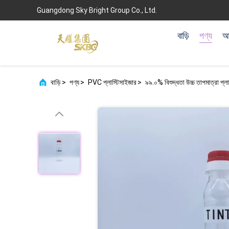
Guangdong Sky Bright Group Co., Ltd.
বাড়ি
পণ্য
আম
বাড়ি
>
পণ্য
>
PVC প্লাস্টিসাইজার
>
৯৯.০% বিশুদ্ধতা উচ্চ তাপমাত্রা প্