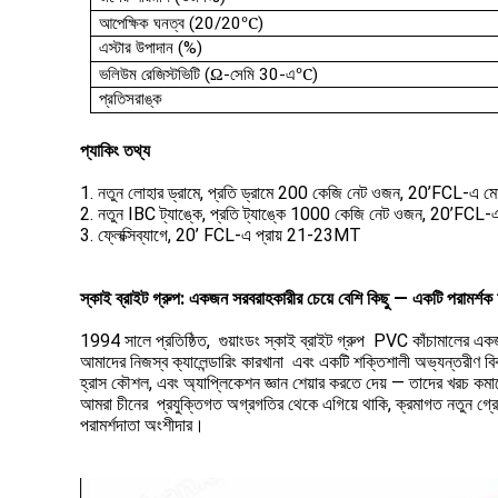
℃
আপেক্ষিক ঘনত্ব (20/20
)
এস্টার উপাদান (%)
Ω
℃
ভলিউম রেজিস্টভিটি (
-সেমি 30-এ
)
প্রতিসরাঙ্ক
প্যাকিং তথ্য
1. নতুন লোহার ড্রামে, প্রতি ড্রামে 200 কেজি নেট ওজন, 20’FCL-এ 
2. নতুন IBC ট্যাঙ্কে, প্রতি ট্যাঙ্কে 1000 কেজি নেট ওজন, 20’FCL-
3. ফ্লেক্সিব্যাগে, 20’ FCL-এ প্রায় 21-23MT
স্কাই ব্রাইট গ্রুপ:
একজন সরবরাহকারীর চেয়ে বেশি কিছু — একটি পরামর্শক
1994 সালে প্রতিষ্ঠিত, গুয়াংডং স্কাই ব্রাইট গ্রুপ PVC কাঁচামালের এক
আমাদের নিজস্ব ক্যালেন্ডারিং কারখানা এবং একটি শক্তিশালী অভ্যন্তরীণ বি
হ্রাস কৌশল, এবং অ্যাপ্লিকেশন জ্ঞান শেয়ার করতে দেয় — তাদের খরচ কমা
আমরা চীনের প্রযুক্তিগত অগ্রগতির থেকে এগিয়ে থাকি, ক্রমাগত নতুন গ্রে
পরামর্শদাতা অংশীদার।