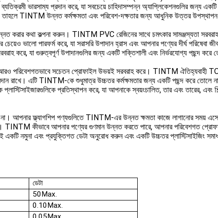
একটি ব্যতিক্রমী ভারসাম্য প্রদান করে, যা সবচেয়ে চাহিদাসম্পন্ন অ্যাপ্লিকেশনগুলির জন্
ন হয়, তাহলে TINTM উন্নত কর্মক্ষমতা এবং পরিবেশ-দক্ষতার জন্য আধুনিক উত্তর উপস্থা
উন্নত করার কথা কল্পনা করুন। TINTM PVC রেজিনের সাথে চমৎকার সামঞ্জস্যতা সরবরাহ করে
েয়েও ভালো পারফর্ম করে, যা সরাসরি উপাদান হ্রাস এবং আপনার পণ্যের দীর্ঘ পরিষেবা জ
সরবরাহ করে, যা গুরুত্বপূর্ণ উপাদানগুলির জন্য একটি শক্তিশালী এবং নির্ভরযোগ্য পছন্দ কর
 এবং আরও পরিবেশগতভাবে সচেতন প্রোফাইল উভয়ই সরবরাহ করে। TINTM ঐতিহ্যবাহী TOTM-
বদান রাখে। এটি TINTM-কে শুধুমাত্র উচ্চতর কর্মক্ষমতার জন্য একটি পছন্দ করে তোলে 
ক প্লাস্টিসাইজারগুলিকে প্রতিস্থাপন করে, যা আপনাকে স্বয়ংচালিত, তার এবং তারের, এবং শ
েন না। আপনার ফ্ল্যাগশিপ পণ্যগুলিতে TINTM-এর উন্নত ক্ষমতা কাজে লাগানোর সময় এসেছ
দর্শ। TINTM কীভাবে আপনার পণ্যের গুণমান উন্নত করতে পারে, আপনার পরিবেশগত প্রোফা
ি নমুনা এবং প্রযুক্তিগত ডেটা অনুরোধ করুন এবং একটি উচ্চতর প্লাস্টিসাইজিং সমাধা
ডেটা
50Max.
0.10Max.
0.05Max.