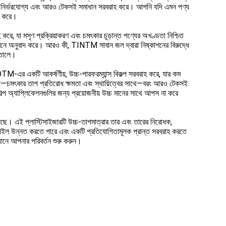
য একটি নির্ভরযোগ্য এবং আরও টেকসই সমাধান সরবরাহ করে। আপনি যদি এমন পণ্য
পন করে।
, যা মসৃণ প্রক্রিয়াকরণ এবং চমৎকার চূড়ান্ত পণ্যের অখণ্ডতা নিশ্চিত
ীবনে অনুবাদ করে। আরও কী, TINTM সাবান জল দ্বারা নিষ্কাশনের বিরুদ্ধে
ে তোলে।
এর একটি আকর্ষণীয়, উচ্চ-পারফরম্যান্স বিকল্প সরবরাহ করে, যার কম
না—চমৎকার তাপ প্রতিরোধ ক্ষমতা এবং স্থায়িত্বের সাথে—বরং আরও টেকসই
িল্প অ্যাপ্লিকেশনগুলির জন্য প্রয়োজনীয় উচ্চ মানের সাথে আপস না করে
ে। এই প্লাস্টিসাইজারটি উচ্চ-তাপমাত্রার তার এবং তারের নিরোধক,
ইল উন্নত করতে পারে এবং একটি প্রতিযোগিতামূলক প্রান্ত সরবরাহ করতে
নে আপনার পরিবর্তন শুরু করুন।