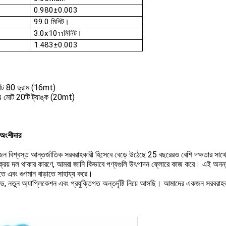
0.980±0.003
99.0 মিনিট।
3.0x10
মিনিট।
11
1.483±0.003
মোট 80 ড্রাম (16mt)
এ মোট 20টি ট্যাঙ্ক (20mt)
 অংশীদার
জন বিশ্বস্ত আন্তর্জাতিক সরবরাহকারী হিসেবে বেড়ে উঠেছে
25 বছরেরও বেশি দক্ষতার সা
ক্রয় দল থাকার কারণে, আমরা জানি কিভাবে পণ্যগুলি উৎপাদন ফ্লোরে কাজ করে। এই অনন্য দ
তে এবং গুণমান বাড়াতে সাহায্য করে।
ড, নতুন অ্যাপ্লিকেশন এবং প্রযুক্তিগত অন্তর্দৃষ্টি নিয়ে আসছি। আমাদের একজন সরবরাহক