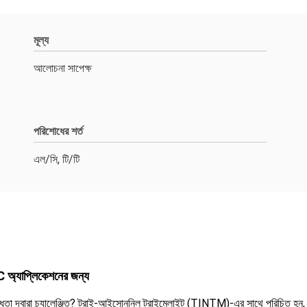
মূল্য
আলোচনা সাপেক্ষ
পরিশোধের শর্ত
এল/সি, টি/টি
C অ্যাপ্লিকেশনের জন্য
তা দ্বারা চ্যালেঞ্জিত? ট্রাই-আইসোননিল ট্রাইমেলাইট (TINTM)-এর সাথে পরিচিত হন, যা উচ্