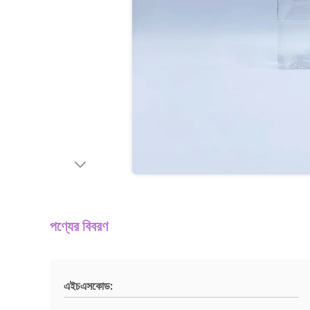
পণ্যের বিবরণ
এইচএসকোড: