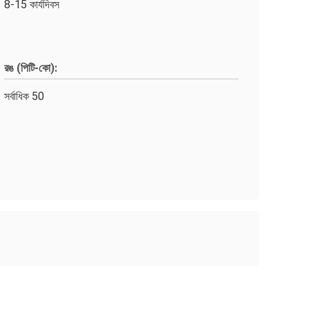
8-15 কার্যদিবস
রঙ (পিটি-কো):
সর্বাধিক 50