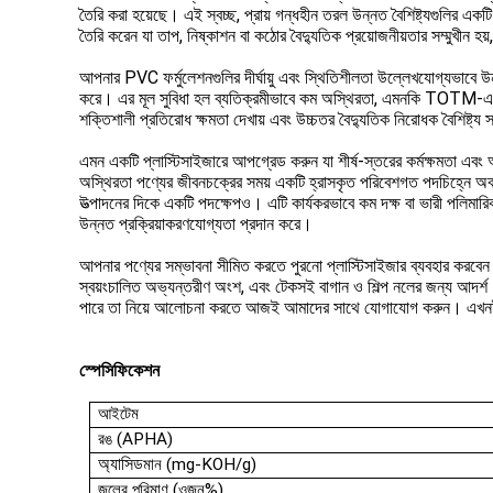
তৈরি করা হয়েছে। এই স্বচ্ছ, প্রায় গন্ধহীন তরল উন্নত বৈশিষ্ট্যগুলির 
তৈরি করেন যা তাপ, নিষ্কাশন বা কঠোর বৈদ্যুতিক প্রয়োজনীয়তার সম্মুখী
আপনার PVC ফর্মুলেশনগুলির দীর্ঘায়ু এবং স্থিতিশীলতা উল্লেখযোগ্যভাবে 
করে। এর মূল সুবিধা হল ব্যতিক্রমীভাবে কম অস্থিরতা, এমনকি TOTM-এর চ
শক্তিশালী প্রতিরোধ ক্ষমতা দেখায় এবং উচ্চতর বৈদ্যুতিক নিরোধক বৈশিষ্ট্য 
এমন একটি প্লাস্টিসাইজারে আপগ্রেড করুন যা শীর্ষ-স্তরের কর্মক্ষমতা
অস্থিরতা পণ্যের জীবনচক্রের সময় একটি হ্রাসকৃত পরিবেশগত পদচিহ্নে অ
উত্পাদনের দিকে একটি পদক্ষেপও। এটি কার্যকরভাবে কম দক্ষ বা ভারী পলিমারি
উন্নত প্রক্রিয়াকরণযোগ্যতা প্রদান করে।
আপনার পণ্যের সম্ভাবনা সীমিত করতে পুরনো প্লাস্টিসাইজার ব্যবহার করব
স্বয়ংচালিত অভ্যন্তরীণ অংশ, এবং টেকসই বাগান ও শিল্প নলের জন্য আ
পারে তা নিয়ে আলোচনা করতে আজই আমাদের সাথে যোগাযোগ করুন। এখনই একট
স্পেসিফিকেশন
আইটেম
রঙ (APHA)
অ্যাসিড
মান (mg-KOH/g)
জলের পরিমাণ (ওজন%)