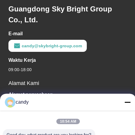
Guangdong Sky Bright Group
Co., Ltd.
E-mail
candy@skybright-group.com
Waktu Kerja
09:00-18:00
Alamat Kami
Alamat perusahaan
candy
RM. 1601-1603, 1606-1608, 1610, NO. 21 JIHUA 5TH RD,
JALAN ZUMIAO, KECAMATAN CHANCHENG, FOSHAN,
GUANGDONG, CHINA.
10:54 AM
Alamat Pabrik
Good day, what product are you looking for?