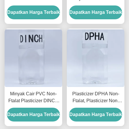
DOTP Plasticizer
Plasticizing Sama Seperti
Dapatkan Harga Terbaik
Phthalate Untuk Sarung
Dapatkan Harga Terbaik
DOP
Tangan Dan Kabel
Minyak Cair PVC Non-
Plasticizer DPHA Non-
Ftalat Plasticizer DINCH
Ftalat, Plasticizer Non-
Plasticizer Kandungan
Ftalat Untuk PVC Suhu
Dapatkan Harga Terbaik
99.5
Dapatkan Harga Terbaik
Rendah