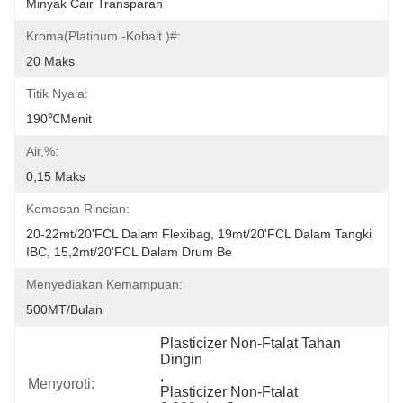
Minyak Cair Transparan
Kroma(platinum -kobalt )#:
20 Maks
Titik Nyala:
190℃menit
Air,%:
0,15 Maks
Kemasan Rincian:
20-22mt/20'FCL Dalam Flexibag, 19mt/20'FCL Dalam Tangki 
IBC, 15,2mt/20'FCL Dalam Drum Be
Menyediakan Kemampuan:
500MT/Bulan
Plasticizer Non-Ftalat Tahan 
Dingin
, 
Menyoroti:
Plasticizer Non-Ftalat 