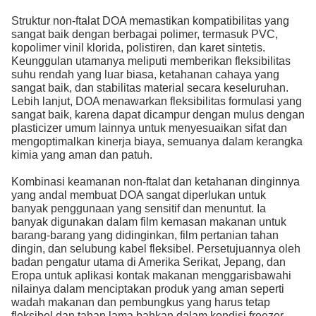
Struktur non-ftalat DOA memastikan kompatibilitas yang
sangat baik dengan berbagai polimer, termasuk PVC,
kopolimer vinil klorida, polistiren, dan karet sintetis.
Keunggulan utamanya meliputi memberikan fleksibilitas
suhu rendah yang luar biasa, ketahanan cahaya yang
sangat baik, dan stabilitas material secara keseluruhan.
Lebih lanjut, DOA menawarkan fleksibilitas formulasi yang
sangat baik, karena dapat dicampur dengan mulus dengan
plasticizer umum lainnya untuk menyesuaikan sifat dan
mengoptimalkan kinerja biaya, semuanya dalam kerangka
kimia yang aman dan patuh.
Kombinasi keamanan non-ftalat dan ketahanan dinginnya
yang andal membuat DOA sangat diperlukan untuk
banyak penggunaan yang sensitif dan menuntut. Ia
banyak digunakan dalam film kemasan makanan untuk
barang-barang yang didinginkan, film pertanian tahan
dingin, dan selubung kabel fleksibel. Persetujuannya oleh
badan pengatur utama di Amerika Serikat, Jepang, dan
Eropa untuk aplikasi kontak makanan menggarisbawahi
nilainya dalam menciptakan produk yang aman seperti
wadah makanan dan pembungkus yang harus tetap
fleksibel dan tahan lama bahkan dalam kondisi freezer.