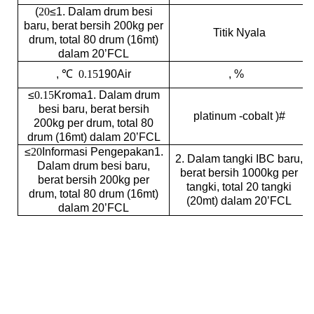
(
20
≤
1. Dalam drum besi
baru, berat bersih 200kg per
Titik Nyala
drum, total 80 drum (16mt)
dalam 20’FCL
, ℃
0.15
190
Air
, %
≤
0.15
Kroma
1. Dalam drum
besi baru, berat bersih
platinum -cobalt )#
200kg per drum, total 80
drum (16mt) dalam 20’FCL
≤
20
Informasi Pengepakan
1.
2. Dalam tangki IBC baru,
Dalam drum besi baru,
berat bersih 1000kg per
berat bersih 200kg per
tangki, total 20 tangki
drum, total 80 drum (16mt)
(20mt) dalam 20’FCL
dalam 20’FCL