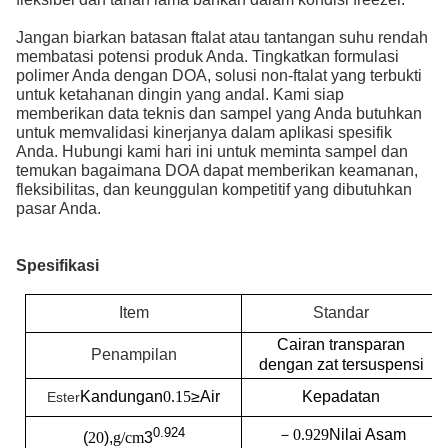
Jangan biarkan batasan ftalat atau tantangan suhu rendah
membatasi potensi produk Anda. Tingkatkan formulasi
polimer Anda dengan DOA, solusi non-ftalat yang terbukti
untuk ketahanan dingin yang andal. Kami siap
memberikan data teknis dan sampel yang Anda butuhkan
untuk memvalidasi kinerjanya dalam aplikasi spesifik
Anda. Hubungi kami hari ini untuk meminta sampel dan
temukan bagaimana DOA dapat memberikan keamanan,
fleksibilitas, dan keunggulan kompetitif yang dibutuhkan
pasar Anda.
Spesifikasi
Item
Standar
Cairan transparan
Penampilan
dengan zat tersuspensi
Kandungan
0.15
≥
Air
Kepadatan
Es
ter
0.924
－
0.929
Nilai Asam
(
20
),
g/cm
3