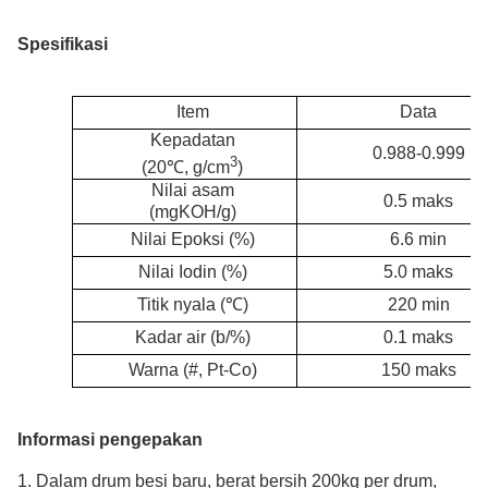
Spesifikasi
Item
Data
Kepadatan
0.988-0.999
3
(20℃, g/cm
)
Nilai asam
0.5 maks
(mgKOH/g)
Nilai Epoksi (%)
6.6 min
Nilai Iodin (%)
5.0 maks
Titik nyala (
℃
)
220 min
Kadar air (b/%)
0.1 maks
Warna (#, Pt-Co)
150 maks
Informasi pengepakan
1. Dalam drum besi baru, berat bersih 200kg per drum,