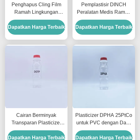
Penghapus Cling Film
Pemplastisir DINCH
Ramah Lingkungan
Peralatan Medis Ramah
Plasticizer DOCH Untuk
Lingkungan Ftalat Untuk
Dapatkan Harga Terbaik
Gasket Kontak Makanan
Dapatkan Harga Terbaik
Perangkat Medis PVC
15 PtCo
Cairan Berminyak
Plasticizer DPHA 25PtCo
Transparan Plasticizer
untuk PVC dengan Daya
Ramah Lingkungan
Tahan Tinggi untuk
Dapatkan Harga Terbaik
Dioctyl Terephthalate
Dapatkan Harga Terbaik
Kondisi Sangat Dingin