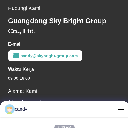
Hubungi Kami
Guangdong Sky Bright Group
Co., Ltd.
E-mail
candy@skybright-group.com
Waktu Kerja
09:00-18:00
Alamat Kami
Alamat perusahaan
candy
RM. 1601-1603, 1606-1608, 1610, NO. 21 JIHUA 5TH RD,
JALAN ZUMIAO, KECAMATAN CHANCHENG, FOSHAN,
GUANGDONG, CHINA.
7:46 AM