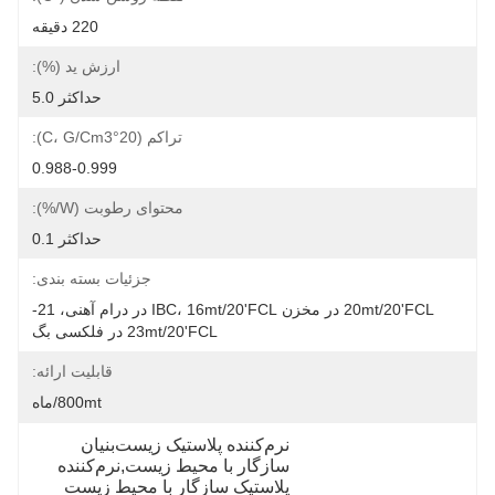
220 دقیقه
ارزش ید (%):
حداکثر 5.0
تراکم (20°C، G/cm3):
0.988-0.999
محتوای رطوبت (w/%):
حداکثر 0.1
جزئیات بسته بندی:
20mt/20'FCL در مخزن IBC، 16mt/20'FCL در درام آهنی، 21-
23mt/20'FCL در فلکسی بگ
قابلیت ارائه:
800mt/ماه
نرم‌کننده پلاستیک زیست‌بنیان 
سازگار با محیط زیست,نرم‌کننده 
پلاستیک سازگار با محیط زیست 