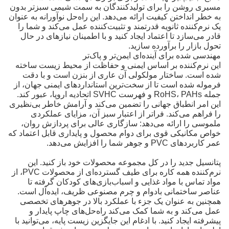
مسیری روشن را برای تولیدکنندگان به سمت شیمی سبزتر بدون
به خطر انداختن کیفیت ارائه می‌دهد. این راه‌حل نوآورانه به عنوان
یک نرم‌کننده ثانویه قدرتمند و تثبیت‌کننده عمل می‌کند و شما را
قادر می‌سازد تا اعتماد ایجاد کنید و با اطمینان نیازهای در حال
تحول بازار را برآورده سازید.
مهندسی شده برای آینده‌ای ایمن‌تر و پاک‌تر
این نرم‌کننده بر اساس ایمنی و حفاظت از محیط زیست ساخته
شده است. ساختار مولکولی آن عاری از بنزن است و با دقت
فرموله شده است تا از سخت‌ترین استانداردهای ایمنی جهان، از
جمله RoHS، PAHs و فهرست SVHC اتحادیه اروپا، عبور کند.
این امر انطباق جهانی را تضمین می‌کند و آرامش خاطر بی‌نظیری
را فراهم می‌کند. فراتر از اعتبار سبز آن، مزایای عملکردی
ملموسی را ارائه می‌دهد: سازگاری عالی برای پردازش روان،
خواص مکانیکی قوی برای دوام محصول و پایداری قابل اعتماد که
عمر کاربردهای PVC و جوهر شما را افزایش می‌دهد.
پتانسیل جدید را در کل مجموعه محصولات خود باز کنید. این
نرم‌کننده همه کاره برای طیف گسترده‌ای از محصولات PVC، از
مواد تماس با مواد غذایی و اسباب‌بازی‌های کودکان گرفته تا
عناصر ساختمانی بادوام و چرم مصنوعی ظریف، ایده‌آل است.
همچنین به عنوان یک جزء با عملکرد بالا در جوهرهای تخصصی
عمل می‌کند و به شما کمک می‌کند راه‌حل‌های چاپ پایدار و
پیشرفته ایجاد کنید. با ادغام این جایگزین زیست‌ پایه، می‌توانید با