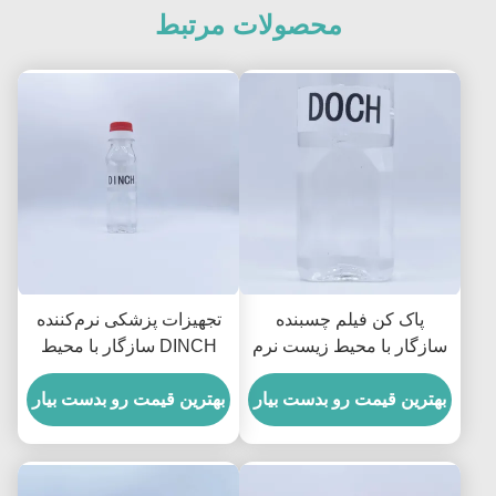
محصولات مرتبط
پاک کن فیلم چسبنده
تجهیزات پزشکی نرم‌کننده
سازگار با محیط زیست نرم
DINCH سازگار با محیط
کننده DOCH برای واشر
زیست فتالات برای وسایل
بهترین قیمت رو بدست بیار
های تماس با مواد غذایی 15
پزشکی PVC
بهترین قیمت رو بدست بیار
PtCo