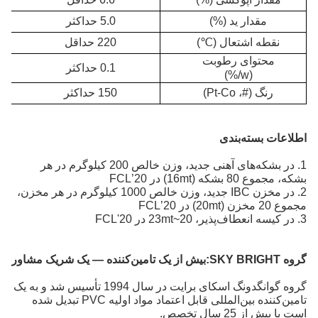
مقدار ید (%)
5.0 حداکثر
نقطه اشتعال (
℃
)
220 حداقل
محتوای رطوبت
0.1 حداکثر
(w/%)
رنگ (#، Pt-Co)
150 حداکثر
اطلاعات بسته‌بندی
1. در بشکه‌های آهنی جدید، وزن خالص 200 کیلوگرم در هر
بشکه، مجموع 80 بشکه (16mt) در 20’FCL
2. در مخزن IBC جدید، وزن خالص 1000 کیلوگرم در هر مخزن،
مجموع 20 مخزن (20mt) در 20’FCL
3. در کیسه انعطاف‌پذیر، 20~23mt در 20'FCL
گروه SKY BRIGHT:
بیش از یک تامین‌کننده — یک شریک مشاور
گروه گوانگدونگ اسکای برایت در سال 1994 تأسیس شد و به یک
تامین‌کننده بین‌المللی قابل اعتماد مواد اولیه PVC تبدیل شده
است
با بیش از 25 سال تخصص.