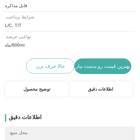
قابل مذاکره
شرایط پرداخت:
L/C، T/T
توانایی عرضه:
800mt/ماه
بهترین قیمت رو بدست بیار
حالا حرف بزن
اطلاعات دقیق
توضیح محصول
اطلاعات دقیق
محل منبع: