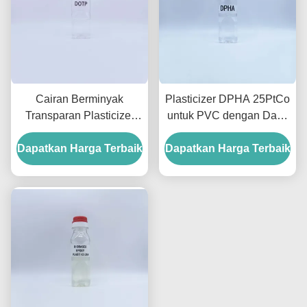
Cairan Berminyak
Plasticizer DPHA 25PtCo
Transparan Plasticizer
untuk PVC dengan Daya
Ramah Lingkungan
Tahan Tinggi untuk
Dapatkan Harga Terbaik
Dioctyl Terephthalate
Dapatkan Harga Terbaik
Kondisi Sangat Dingin
Untuk Uni Eropa