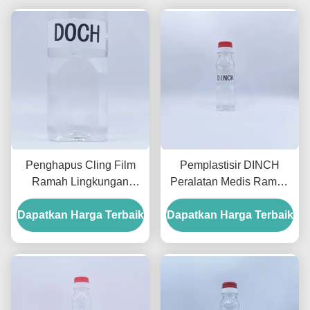
Penghapus Cling Film
Pemplastisir DINCH
Ramah Lingkungan
Peralatan Medis Ramah
Plasticizer DOCH Untuk
Lingkungan Ftalat Untuk
Dapatkan Harga Terbaik
Gasket Kontak Makanan
Dapatkan Harga Terbaik
Perangkat Medis PVC
15 PtCo