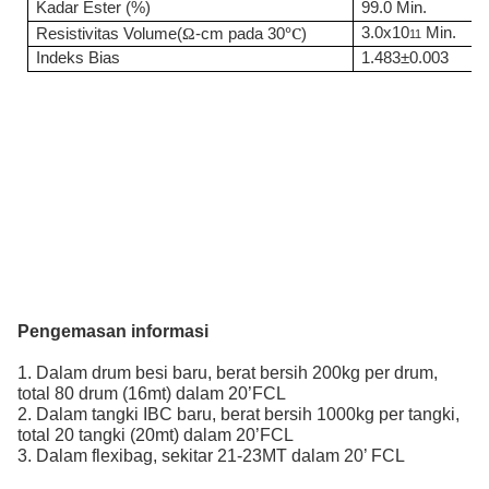
Kadar Ester (%)
99.0 Min.
Ω
℃
3.0x10
Min.
Resistivitas Volume(
-cm pada 30
)
11
Indeks Bias
1.483±0.003
Pengemasan
informasi
1. Dalam drum besi baru, berat bersih 200kg per drum,
total 80 drum (16mt) dalam 20’FCL
2. Dalam tangki IBC baru, berat bersih 1000kg per tangki,
total 20 tangki (20mt) dalam 20’FCL
3. Dalam flexibag, sekitar 21-23MT dalam 20’ FCL