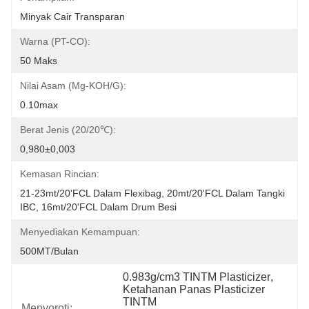
Minyak Cair Transparan
Warna (PT-CO):
50 Maks
Nilai Asam (mg-KOH/g):
0.10max
Berat Jenis (20/20℃):
0,980±0,003
Kemasan Rincian:
21-23mt/20'FCL Dalam Flexibag, 20mt/20'FCL Dalam Tangki 
IBC, 16mt/20'FCL Dalam Drum Besi
Menyediakan Kemampuan:
500MT/Bulan
0.983g/cm3 TINTM Plasticizer
, 
Ketahanan Panas Plasticizer 
TINTM
Menyoroti: