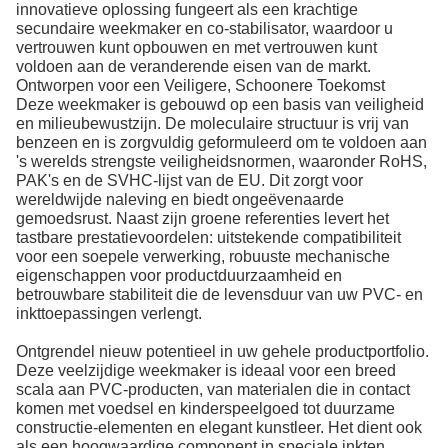
innovatieve oplossing fungeert als een krachtige
secundaire weekmaker en co-stabilisator, waardoor u
vertrouwen kunt opbouwen en met vertrouwen kunt
voldoen aan de veranderende eisen van de markt.
Ontworpen voor een Veiligere, Schoonere Toekomst
Deze weekmaker is gebouwd op een basis van veiligheid
en milieubewustzijn. De moleculaire structuur is vrij van
benzeen en is zorgvuldig geformuleerd om te voldoen aan
's werelds strengste veiligheidsnormen, waaronder RoHS,
PAK's en de SVHC-lijst van de EU. Dit zorgt voor
wereldwijde naleving en biedt ongeëvenaarde
gemoedsrust. Naast zijn groene referenties levert het
tastbare prestatievoordelen: uitstekende compatibiliteit
voor een soepele verwerking, robuuste mechanische
eigenschappen voor productduurzaamheid en
betrouwbare stabiliteit die de levensduur van uw PVC- en
inkttoepassingen verlengt.
Ontgrendel nieuw potentieel in uw gehele productportfolio.
Deze veelzijdige weekmaker is ideaal voor een breed
scala aan PVC-producten, van materialen die in contact
komen met voedsel en kinderspeelgoed tot duurzame
constructie-elementen en elegant kunstleer. Het dient ook
als een hoogwaardige component in speciale inkten,