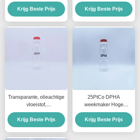
Voedselcontact
vriendelijk ftalaat voor
Pakkingen 15 PtCo
Krijg Beste Prijs
Krijg Beste Prijs
PVC medische
hulpmiddelen
Transparante, olieachtige
25PtCo DPHA
vloeistof,
weekmaker Hoge
milieuvriendelijke
Duurzaamheid PVC
Krijg Beste Prijs
weekmaker,
weekmaker voor extreme
Krijg Beste Prijs
dioctyltereftalaat voor de
koude omstandigheden
EU