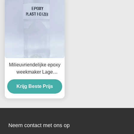
Milieuvriendelijke epoxy
weekmaker Lage
viscositeit ESBO
weekmaker Lagere
Krijg Beste Prijs
viscositeit
Neem contact met ons op