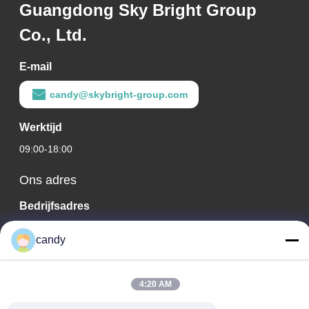
Guangdong Sky Bright Group
Co., Ltd.
E-mail
candy@skybright-group.com
Werktijd
09:00-18:00
Ons adres
Bedrijfsadres
RM. 1601-1603, 1606-1608, 1610, NR. 21 JIHUA 5TH RD,
candy
ZUMIAO STRAAT, CHANCHENG DISTRICT, FOSHAN,
GUANGDONG CHINA.
Fabrieksadres
4:20 AM
RM. 1601-1603, 1606-1608, 1610, NR. 21 JIHUA 5TH RD,