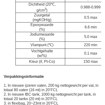
Dichtheid (20℃,
0.988-0.999
3
g/cm
)
Zuurgetal
0.5 max
(mgKOH/g)
Epoxywaarde
6.6 min
(%)
Jodiumwaarde
5.0 max
(%)
Vlampunt (
℃
)
220 min
Vochtgehalte
0.1 max
(w/%)
Kleur (#, Pt-Co)
150 max
Verpakkingsinformatie
1. In nieuwe ijzeren vaten, 200 kg nettogewicht per vat, in
totaal 80 vaten (16 mt) in 20’FCL
2. In nieuwe IBC-tank, 1000 kg nettogewicht per tank, in
totaal 20 tanks (20 mt) in 20’FCL
3. in flexibag, 20~23mt in 20'FCL