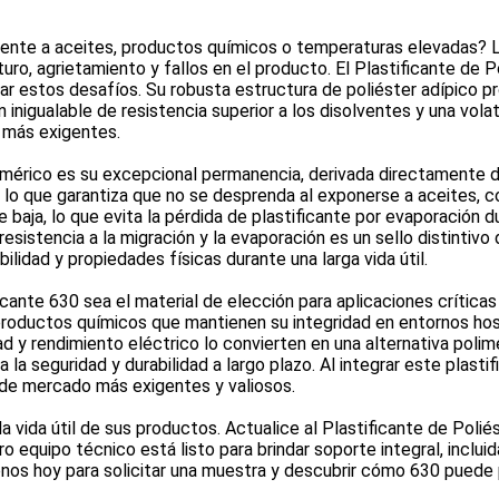
ente a aceites, productos químicos o temperaturas elevadas? L
ro, agrietamiento y fallos en el producto. El Plastificante de Po
estos desafíos. Su robusta estructura de poliéster adípico prop
nigualable de resistencia superior a los disolventes y una vola
s más exigentes.
polimérico es su excepcional permanencia, derivada directamente
, lo que garantiza que no se desprenda al exponerse a aceites, 
baja, lo que evita la pérdida de plastificante por evaporación 
esistencia a la migración y la evaporación es un sello distintivo 
ilidad y propiedades físicas durante una larga vida útil.
nte 630 sea el material de elección para aplicaciones críticas d
productos químicos que mantienen su integridad en entornos hosti
dad y rendimiento eléctrico lo convierten en una alternativa pol
 la seguridad y durabilidad a largo plazo. Al integrar este plasti
 de mercado más exigentes y valiosos.
 la vida útil de sus productos. Actualice al Plastificante de Po
 equipo técnico está listo para brindar soporte integral, inclui
enos hoy para solicitar una muestra y descubrir cómo 630 puede 