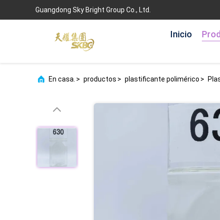
Guangdong Sky Bright Group Co., Ltd.
Inicio
Pro
En casa.
>
productos
>
plastificante polimérico
>
Pla