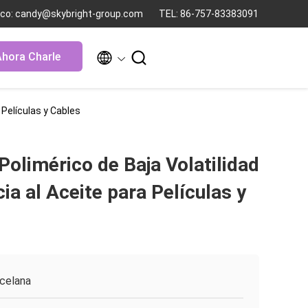
nico: candy@skybright-group.com
TEL: 86-757-83383091


hora Charle
 Películas y Cables
 Polimérico de Baja Volatilidad
ia al Aceite para Películas y
celana