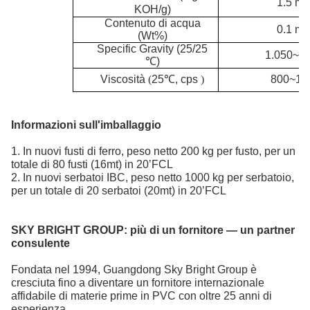
1.5 ma
KOH/g)
Contenuto di acqua
0.1
ma
(Wt%)
S
pecific Gravity (25/25
1.050~1.
℃
)
Viscosità
(
25
℃
, cps
)
800~12
Informazioni sull'imballaggio
1. In nuovi fusti di ferro, peso netto 200 kg per fusto, per un
totale di 80 fusti (16mt) in 20’FCL
2. In nuovi serbatoi IBC, peso netto 1000 kg per serbatoio,
per un totale di 20 serbatoi (20mt) in 20’FCL
SKY BRIGHT GROUP:
più di un fornitore — un partner
consulente
Fondata nel 1994, Guangdong Sky Bright Group è
cresciuta fino a diventare un fornitore internazionale
affidabile di materie prime in PVC
con oltre 25 anni di
esperienza.