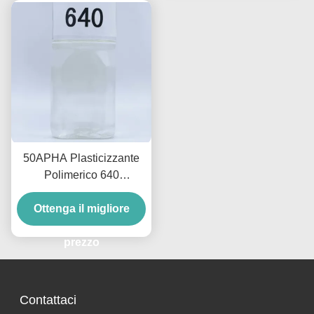
50APHA Plasticizzante
Polimerico 640
Plasticizzanti Senza
Ftalati ad Alto Potere
Ottenga il migliore
Plasticizzante per Film e
prezzo
Fogli
Contattaci