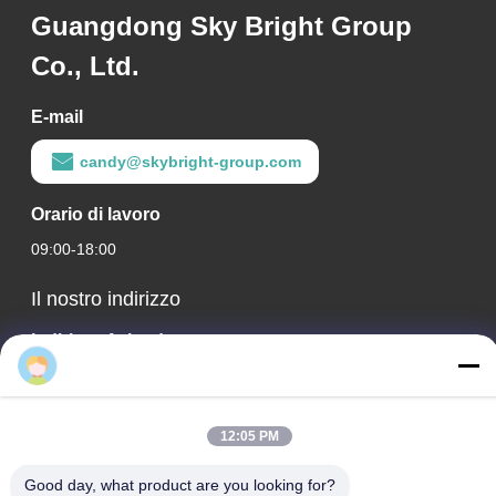
Guangdong Sky Bright Group
Co., Ltd.
E-mail
candy@skybright-group.com
Orario di lavoro
09:00-18:00
Il nostro indirizzo
Indirizzo Azienda
RM. 1601-1603, 1606-1608, 1610, N. 21 JIHUA 5TH RD, VIA
ZUMIAO, DISTRETTO DI CHANCHENG, FOSHAN,
GUANGDONG, CINA.
12:05 PM
Indirizzo della fabbrica
Good day, what product are you looking for?
RM. 1601-1603, 1606-1608, 1610, N. 21 JIHUA 5TH RD, VIA