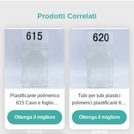
Prodotti Correlati
Plastificante polimerico
Tubi per tubi plastici
615 Cavo e foglio
polimerici plastificanti 620
resistente alla migrazione
resistenti all'estrazione
Ottenga il migliore
di solventi e oli
Ottenga il migliore
per nastri e cavi
prezzo
prezzo