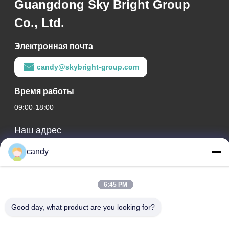
Guangdong Sky Bright Group
Co., Ltd.
Электронная почта
candy@skybright-group.com
Время работы
09:00-18:00
Наш адрес
Адрес компании
candy
КОМН. 1601-1603, 1606-1608, 1610, № 21, 5-я ул. Цзихуа,
Улица Цзумяо, Район Чанчэн, Фошань, Гуандун, КИТАЙ.
6:45 PM
Адрес фабрики
Good day, what product are you looking for?
КОМН. 1601-1603, 1606-1608, 1610, № 21, 5-я ул. Цзихуа,
Улица Цзумяо, Район Чанчэн, Фошань, Гуандун, КИТАЙ.