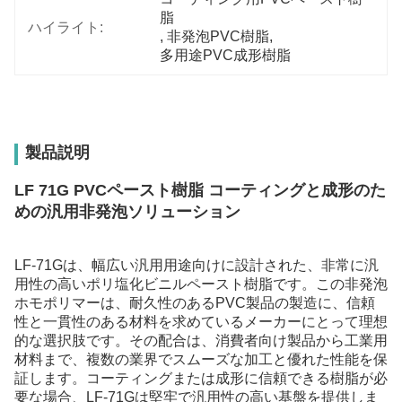
脂
ハイライト:
, 
非発泡PVC樹脂
, 
多用途PVC成形樹脂
製品説明
LF 71G PVCペースト樹脂 コーティングと成形のた
めの汎用非発泡ソリューション
LF-71Gは、幅広い汎用用途向けに設計された、非常に汎
用性の高いポリ塩化ビニルペースト樹脂です。この非発泡
ホモポリマーは、耐久性のあるPVC製品の製造に、信頼
性と一貫性のある材料を求めているメーカーにとって理想
的な選択肢です。その配合は、消費者向け製品から工業用
材料まで、複数の業界でスムーズな加工と優れた性能を保
証します。コーティングまたは成形に信頼できる樹脂が必
要な場合、LF-71Gは堅牢で汎用性の高い基盤を提供しま