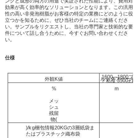
ングと成形の両方の用途で実証された性能により、費用対
効果が高く効率的なソリューションとなります。この汎用
性の高い非発泡樹脂がお客様の特定の業務にどのように役
立つかを知るために、ぜひ当社のチームにご連絡くださ
い。サンプルをリクエストし、当社の専門家と技術的な要
件について話し合うために、今すぐお問い合わせくださ
い。
仕様
1600—1800
ブ
ルックフィール
外観
K
値
ド粘度
3500
±
1
%
m
メッ
シュ
残留
物
(
)
/k
g
梱包情報
20KGの3層紙袋ま
たはプラスチック織布袋