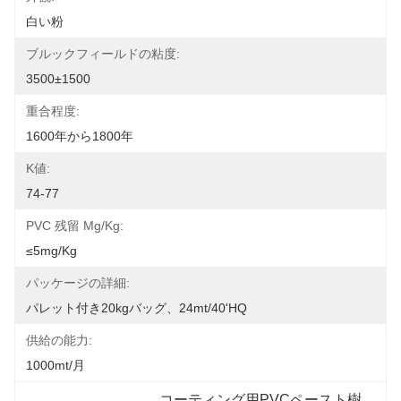
白い粉
ブルックフィールドの粘度:
3500±1500
重合程度:
1600年から1800年
K値:
74-77
PVC 残留 Mg/kg:
≤5mg/kg
パッケージの詳細:
パレット付き20kgバッグ、24mt/40'HQ
供給の能力:
1000mt/月
コーティング用PVCペースト樹