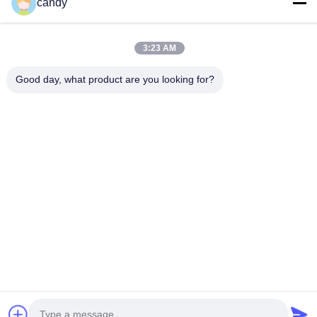
会社の住所
candy
RM. 1601-1603, 1606-1608, 1610, 21 JIHUA 5TH RD, 祖廟街,
禅城区, 佛山, 広東省, 中国。
3:23 AM
工場の住所
Good day, what product are you looking for?
RM. 1601-1603, 1606-1608, 1610, 21 JIHUA 5TH RD, 祖廟街,
禅城区, 佛山, 広東省, 中国。
テレ
0086-757-83383091
中国良質 PVC可塑剤 サプライヤー。Copyright © -2025
Guangdong Sky Bright Group Co., Ltd. すべての権利は保護され
ています.
プライバシーポリシー
|
地図