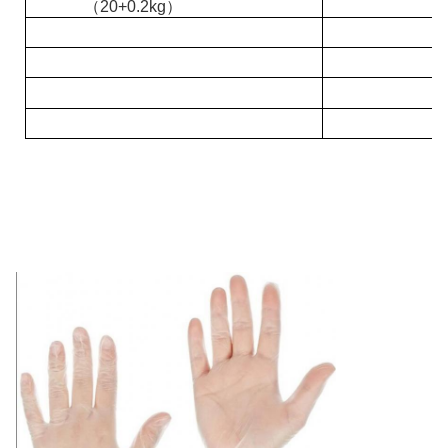
（20+0.2kg）