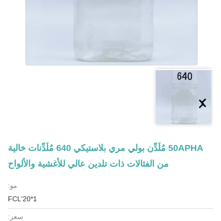
50APHA مُلَدِّن بولي مري بلاستيكي 640 مُلَدِّنات خالية
من الفثالات ذات تلدين عالي للأغشية والألواح
مو:
1*20'FCL
سعر: