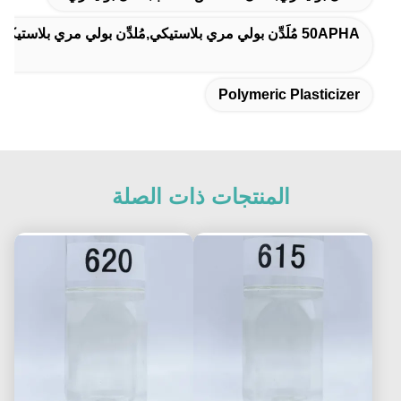
50APHA مُلَدِّن بولي مري بلاستيكي,مُلدِّن بولي مري بلاستيكي للأغشية,مُلدِّنات خالية من الفثالات للألواح
Polymeric Plasticizer
المنتجات ذات الصلة