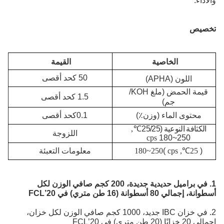
والأداء.
تخصيص
الخاصية
القيمة
50 كحد أقصى
اللون (APHA)
قيمة الحمض (ملغ KOH/
1.5 كحد أقصى
جم)
محتوى الماء (وزن٪)
0.1
كحد أقصى
الكثافة النوعية (25/25
℃
,
اللزوجة
cps
180~250
(
25
℃
, cps
)
180~250
معلومات التعبئة
1. في براميل حديدية جديدة، 200 كجم صافي الوزن لكل
أسطوانة، إجمالي 80 أسطوانة (16 طن متري) في 20’FCL
2. في خزان IBC جديد، 1000 كجم صافي الوزن لكل خزان،
إجمالي 20 خزانًا (20 طن متري) في 20’FCL