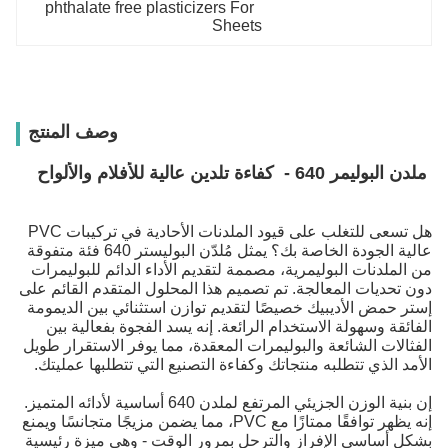
phthalate free plasticizers For  
Sheets
وصف المنتج
ملدن البوليمر 640 - كفاءة تلدين عالية للأفلام والألواح
هل تسعى للتغلب على قيود الملدنات الأحادية في تركيبات PVC
عالية الجودة الخاصة بك؟ يمثل مُلدّن البوليستر 640 فئة متفوقة
من الملدنات البوليمرية، مصممة لتقديم الأداء الدائم للبوليمرات
دون تحديات المعالجة. تم تصميم هذا المحلول المتقدم القائم على
إستر حمض الأديبيك خصيصًا لتقديم توازن استثنائي بين الديمومة
الفائقة وسهولة الاستخدام الرائعة. إنه يسد الفجوة بفعالية بين
الفثالات الشائعة والبوليمرات المعقدة، مما يوفر الاستقرار طويل
الأمد الذي تتطلبه منتجاتك وكفاءة التصنيع التي تتطلبها عمليتك.
إن بنية الوزن الجزيئي المرتفع لملدن 640 أساسية لأدائه المتميز.
إنه يظهر توافقًا ممتازًا مع PVC، مما يضمن مزيجًا متجانسًا ويمنع
بشكل أساسي الإفراز والترحل بمرور الوقت - وهي ميزة رئيسية