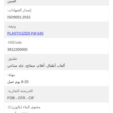
الصين
إصدار الشهادات:
ISO9001:2015
وثيقة:
640 PLASTICIZER.pdf
HSCode:
3812200000
تطبيق:
ألعاب أطفال، أفلام، صفائح، جلد صناعي
مهلة:
8-20 يوم عمل
الخرشنة التجارية:
FOB ، CFR ، CIF
محتوى الماء (بالوزن٪):