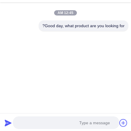
عنوان الشركة
12:45 AM
غرف 1601-1603، 1606-1608، 1610، رقم 21 طريق جيهوا
الخامس، شارع زومياو، منطقة تشانتشنغ، فوشان، قوانغدونغ، الصين.
Good day, what product are you looking for?
عنوان المصنع
غرف 1601-1603، 1606-1608، 1610، رقم 21 طريق جيهوا
الخامس، شارع زومياو، منطقة تشانتشنغ، فوشان، قوانغدونغ، الصين.
تيل
0086-757-83383091
الصين ذات الجودة الجيدة ملدن PVC المورد. حقوق الطبع والنشر ©
-2025 Guangdong Sky Bright Group Co., Ltd. . جميع الحقوق
محفوظة.
سياسة الخصوصية
|
خريطة الموقع