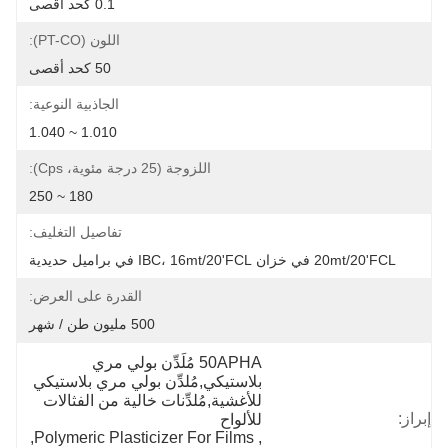
0.1 كحد أقصى
اللون (PT-CO):
50 كحد أقصى
الجاذبية النوعية:
1.010 ~ 1.040
اللزوجة (25 درجة مئوية، Cps):
180 ~ 250
تفاصيل التغليف:
20mt/20'FCL في خزان IBC، 16mt/20'FCL في براميل حديدية
القدرة على العرض:
500 مليون طن / شهر
50APHA مُلَدِّن بولي مري 
بلاستيكي,مُلدِّن بولي مري بلاستيكي 
للأغشية,مُلدِّنات خالية من الفثالات 
إبراز:
للألواح
, 
Polymeric Plasticizer For Films
, 