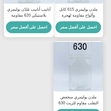
ملدن بوليمري 615 كابل
أنابيب أنابيب مُلدّن بوليمري
وألواح مقاومة لهجرة
بلاستيكي 620 مقاومة
المذيبات الزيتية
للاستخلاص للأشرطة
احصل على أفضل سعر
والكابلات
احصل على أفضل سعر
ملدن بوليمري منخفض
التقلب مقاوم للزيت 630
للأفلام والأسلاك