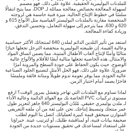
للملدنات البوليمرية الحقيقية. علاوة على ذلك، فهو مصمم
لسهولة المعالجة بخصائص معالجة مماثلة لـ DOP، مما يتيح انتقالًا
سلسًا في خطوط الإنتاج الحالية. ميزة فنية حاسمة هي لزوجته
المنخفضة مقارنة بالملدنات البوليستر القياسية مثل الأنواع 615 و
620 و 630، مما يترجم إلى سهولة التعامل، وتحسين التدفق،
وزيادة كفاءة المعالجة.
استفد من تأثير التلدين الدائم لملدن 640 لمنتجاتك الأكثر حساسية
وعالية القيمة. إن طبيعته البوليمرية منخفضة الترحل تجعلها خيارًا
مثاليًا وآمنًا لإنتاج ألعاب الأطفال المتينة، مما يضمن اتساق المواد
والامتثال. هذه الخاصية تجعلها مثالية أيضًا للأفلام والألواح عالية
الوضوح، حيث يكون الحفاظ على جودة السطح والمرونة أمرًا
ضروريًا. علاوة على ذلك، فهو الحل الأمثل لتصنيع الجلود الصناعية
عالية الجودة، مما يوفر نعومة تدوم طويلاً ومتانة فائقة وملمسًا
فاخرًا يصمد أمام اختبار الزمن.
لماذا تساوم مع الملدنات التي تهاجر وتفشل بمرور الوقت؟ ارفع
مستوى تركيبات PVC الخاصة بك مع الفوائد الدائمة وعالية الأداء
لـ ملدن بوليمري حقيقي. مُلدّن البوليستر 640 جاهز لتعزيز طول
عمر منتجك وتبسيط إنتاجك. نحن على ثقة من أن ملفه التعريفي
المتوازن سيحقق قيمة كبيرة لعملياتك. اتصل بنا اليوم لطلب
صحيفة بيانات فنية، أو لمناقشة طلبك، أو لترتيب عينة. خبراؤنا
على استعداد لمساعدتك في تحقيق مستويات جديدة من الجودة