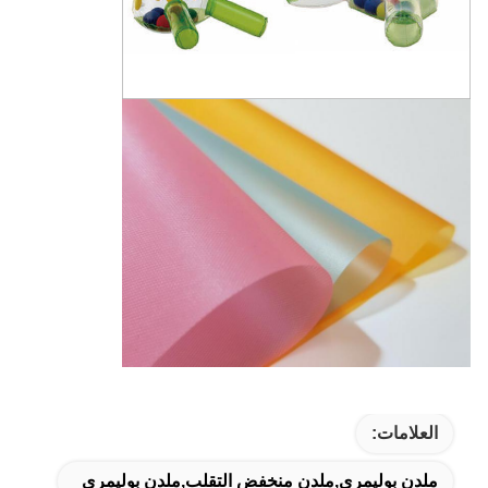
العلامات:
ملدن بوليمري,ملدن منخفض التقلب,ملدن بوليمري