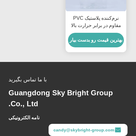
نرم‌کننده پلاستیک PVC
مقاوم در برابر حرارت بالا
تریس 2 اتیل هگزیل
تری‌ملیتات برای کابل‌ها و
بهترین قیمت رو بدست بیار
قطعات خودرو
با ما تماس بگیرید
Guangdong Sky Bright Group
Co., Ltd.
نامه الکترونیکی
candy@skybright-group.com