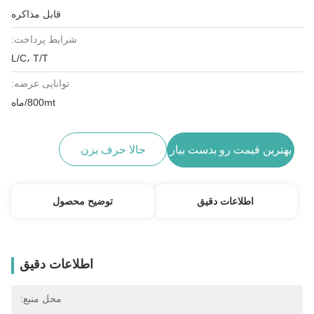
قابل مذاکره
شرایط پرداخت:
L/C، T/T
توانایی عرضه:
800mt/ماه
بهترین قیمت رو بدست بیار
حالا حرف بزن
اطلاعات دقیق
توضیح محصول
اطلاعات دقیق
محل منبع: