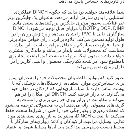
در کاربردهای حساس پاسخ می‌دهد.
شما علاقه‌مند خواهید بود بدانید که چگونه DINCH عملکردی
استثنایی را بدون سازش ارائه می‌دهد. به‌عنوان یک جایگزین برتر
غیر فتالاتی، به‌طور موثری جایگزین نرم‌کننده‌های سنتی مانند
DOP، DINP و DOTP با مزایای قابل توجه می‌شود. DINCH
سازگاری عالی با PVC را نشان می‌دهد و پردازش روان را در
طول تولید تضمین می‌کند. علاوه بر این، دارای خواص مواد برتر،
از جمله فراریت بسیار کم و حداقل مهاجرت است. این بدان
معناست که محصولات شما پایدار می‌مانند و ماندگاری بیشتری
خواهند داشت، بدون اینکه نرم‌کننده نشت کند یا باعث ایجاد بوی
نامطبوع شود، در نتیجه یکپارچگی محصول و ایمنی کاربر را در
طول زمان تضمین می‌کند.
تصور کنید که بتوانید با اطمینان محصولات خود را به‌عنوان ایمن
برای حساس‌ترین موارد استفاده، از دستگاه‌های پزشکی که با
پوست تماس دارند تا اسباب‌بازی‌هایی که کودکان در دهان خود
می‌گذارند، به بازار عرضه کنید. DINCH این امکان را فراهم
می‌کند و مقاومت در برابر پیری حرارتی برتری را نسبت به
گزینه‌های معمولی ارائه می‌دهد. این به محصولاتی ترجمه می‌شود
که انعطاف‌پذیری و یکپارچگی خود را حتی در شرایط سخت حفظ
می‌کنند. با انتخاب DINCH، می‌توانید به بازارهای بسته‌بندی مواد
غذایی، وسایل مراقبت از کودکان و کاغذ دیواری‌های سازگار با
محیط زیست دسترسی پیدا کنید و بر آن‌ها مسلط شوید، و اعتماد