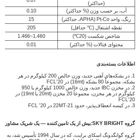
0.07
(حداکثر)
آب، بر حسب وزن (% حداکثر)
0.10
رنگ، واحد Pt-Co (APHA، حداکثر)
15
نقطه اشتعال (
℃
حداقل)
205
شاخص شکست (20
℃
)
1.460~1.466
محتوای فتالات (% حداکثر)
0.01
اطلاعات بسته‌بندی
1. در بشکه‌های آهنی جدید، وزن خالص 200 کیلوگرم در هر
بشکه، مجموعاً 80 بشکه (16mt) در 20’FCL
2. در مخزن IBC جدید، وزن خالص 1000 کیلوگرم یا 950
کیلوگرم در هر مخزن، مجموعاً 20 مخزن (20mt یا 19mt) در
20’FCL
3. در کیسه انعطاف‌پذیر، حدود 21-22MT در 20’ FCL
گروه SKY BRIGHT:
بیش از یک تامین‌کننده — یک شریک مشاور
گروه گوانگدونگ اسکای برایت، که در سال 1994 تأسیس شد، به