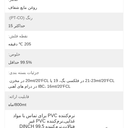
روغن مایع شفاف
رنگ (PT-CO):
حداکثر 15
نقطه فلش:
205 ℃ دقیقه
خلوص:
99.5% حداقل
جزئیات بسته بندی:
21-23mt/20'FCL در فلکسی بگ، 19 یا 20mt/20'FCL در مخزن 
IBC، 16mt/20'FCL در درام های آهنی
قابلیت ارائه:
800mt/ماه
نرم‌کننده PVC برای تماس با مواد 
غذایی,نرم‌کننده PVC غیر 
فتالات,نرم‌کننده DINCH 99.5 