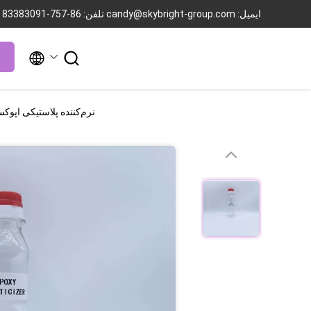
ایمیل: candy@skybright-group.com
تلفن: 86-757-83383091


نرم‌کننده پلاستیکی اپوکسی سازگار با محی