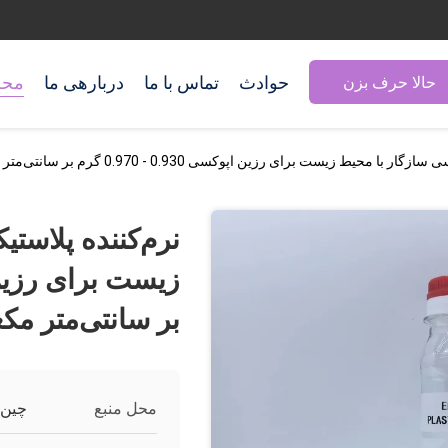
حوادث
تماس با ما
دربارهی ما
محص
حالا حرف بزن
ط زیست برای رزین اپوکسی 0.930 - 0.970 گرم بر سانتی‌متر مکعب ESBO برای PVC
نرم‌کننده پلاست
بر سانتی‌متر مکعب ESBO بر
محل منبع
چین