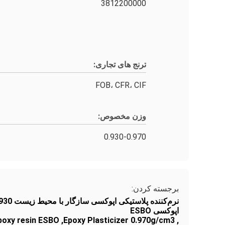
3812200000
ترنج های تجاری:
FOB، CFR، CIF
وزن مخصوص:
0.930-0.970
برجسته کردن:
اپوکسی ESBO
epoxy resin ESBO
,
Epoxy Plasticizer 0.970g/cm3
,