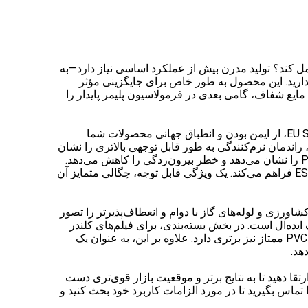
ی با عملکرد بالا هستید که در زمینه‌های کلیدی از روغن سویا اپوکسید شده (ESBO) سنتی بهتر عمل کند؟ تولید مدرن بیش از عملکرد اساسی نیاز دارد—به
ز دارید. این محصول به طور خاص برای جایگزینی مؤثر
این مایع شفاف، گامی بعدی در فرمولاسیون پلیمر پایدار را
این محصول نوآورانه با عبور از سخت‌ترین استانداردهای زیست‌محیطی بین‌المللی، از جمله RoHS، PAHs، فتالات‌ها و آزمون EU SVHC، از ایمن بودن و انطباق جهانی محصولات شما
مزایای آن فراتر از مشخصات سازگار با محیط زیست آن است. در مقایسه مستقیم با ESBO استاندارد، راندمان نرم‌کنندگی به طور قابل توجهی بالاتری را نشان
می‌دهد، به این معنی که می‌توانید از مقدار کمتری برای دستیابی به نتایج بهتر استفاده کنید. همچنین سازگاری عالی با رزین‌های PVC را نشان می‌دهد و خطر بیرون‌زدگی را کاهش می‌دهد.
عملکرد خوب آن در دمای پایین، انعطاف‌پذیری را در محیط‌های سرد تضمین می‌کند و در عین حال پایداری حرارتی را هم‌تراز با ESBO فراهم می‌کند. یک ویژگی قابل توجه، چگالی متمایز آن
شاورزی و لوله‌های گاز با دوام و انعطاف‌پذیرتر را تصور
 ایده‌آل است. در بخش بسته‌بندی، برای فیلم‌های کلندر
شده غیر پرشده و فیلم‌های چاپ شده، اطمینان از شفافیت و دوام، عالی است. همچنین در تولید چرم مصنوعی و سایر محصولات PVC ممتاز نیز برتری دارد. علاوه بر این، به عنوان یک
رد بالا ارتقا دهید تا به نتایج برتر و موقعیت بازار قوی‌تری دست
 ما تماس بگیرید تا در مورد الزامات کاربرد خود بحث کنید و