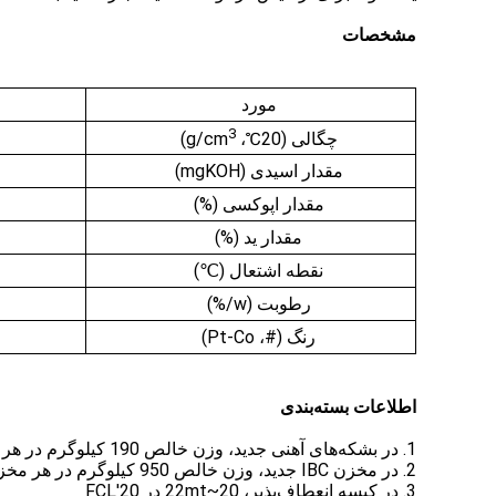
مشخصات
مورد
3
چگالی (20℃، g/cm
)
مقدار اسیدی (mgKOH)
مقدار اپوکسی (%)
مقدار ید (%)
نقطه اشتعال (
)
℃
رطوبت (w/%)
رنگ (#، Pt-Co)
اطلاعات بسته‌بندی
1. در بشکه‌های آهنی جدید، وزن خالص 190 کیلوگرم در هر بشکه، مجموع 80 بشکه (15.2mt) در 20’FCL
2. در مخزن IBC جدید، وزن خالص 950 کیلوگرم در هر مخزن، مجموع 20 مخزن (19mt) در 20’FCL
3. در کیسه انعطاف‌پذیر، 20~22mt در 20'FCL