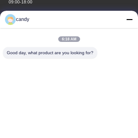
09:00-18:00
Adresimiz
candy
Şirket Adresi
RM. 1601-1603, 1606-1608, 1610, NO. 21 JIHUA 5. YOLU,
6:18 AM
ZUMIAO CADDESİ, CHANCHENG İLÇESİ, FOSHAN,
GUANGDONG ÇİN.
Good day, what product are you looking for?
Fabrika Adresi
RM. 1601-1603, 1606-1608, 1610, NO. 21 JIHUA 5. YOLU,
ZUMIAO CADDESİ, CHANCHENG İLÇESİ, FOSHAN,
GUANGDONG ÇİN.
tele
0086-757-83383091