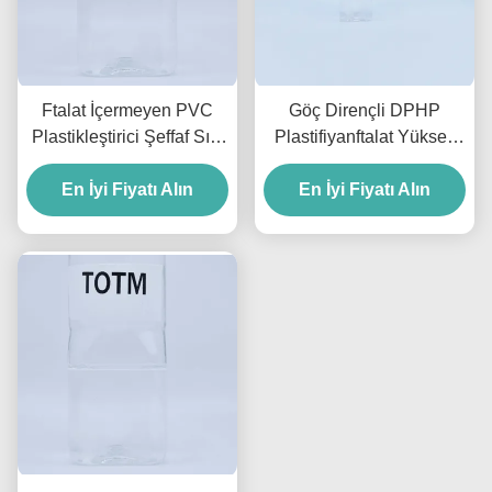
Ftalat İçermeyen PVC
Göç Dirençli DPHP
Plastikleştirici Şeffaf Sıvı
Plastifiyanftalat Yüksek
DOTP Plastikleştirici
Hava Koşullarına
%99.5 Oyuncaklar ve
En İyi Fiyatı Alın
Dayanıklılık Ve Teller İçin
En İyi Fiyatı Alın
Kablolar İçin
Kararlılık