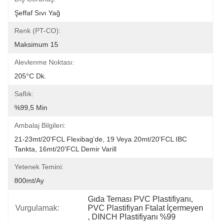
Şeffaf Sıvı Yağ
Renk (PT-CO):
Maksimum 15
Alevlenme Noktası:
205°C Dk.
Saflık:
%99,5 Min
Ambalaj Bilgileri:
21-23mt/20'FCL Flexibag'de, 19 Veya 20mt/20'FCL IBC 
Tankta, 16mt/20'FCL Demir Varill
Yetenek Temini:
800mt/ay
Gıda Teması PVC Plastifiyanı
, 
Vurgulamak:
PVC Plastifiyan Ftalat İçermeyen
, 
DINCH Plastifiyanı %99