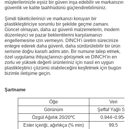
müşterilerinizle eşsiz bir güven inşa edebilir ve markanızın
güvenlik ve kalite taahhüdünü güçlendirebilirsiniz.
Şimdi tüketicilerinizi ve markanızı koruyan bir
plastikleştiriciye sorumlu bir şekilde geçme zamanı.
Güncel olmayan, daha az güvenli malzemelerin, modern
düzenleyici ve pazar beklentilerini karşılamanızı
engellemesine izin vermeyin. DINCH'i üretim sürecinize
entegre ederek daha güvenli, daha sürdürülebilir bir ürün
serisine doğru kararlı adımı atın. Bir numune talep etmek,
özel uygulama ihtiyaçlarınızı görüşmek ve DINCH'in en
zorlu ve yüksek değerli ürünleriniz için nasıl en uygun
plastikleştirici çözümü olabileceğini keşfetmek için bugün
bizimle iletişime geçin.
Şartname
Öğe
Veri
Görünüm
Şeffaf Yağlı Sıv
Özgül Ağırlık 20/20
℃
0.944~0.954
Ester içeriği, ağırlıkça (% min)
99.5