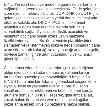
DINCH'in nasıl ödün vermeden olağanüstü performans
sağladığını öğrenmekle ilgileneceksiniz. Önde gelen ftalat
içermeyen bir alternatif olarak, DOP, DINP ve DOTP gibi
geleneksel plastikleştiricilerin yerini önemli avantajlarla
etkili bir şekilde alır. DINCH, PVC ile mükemmel
uyumluluk göstererek üretim sırasında sorunsuz
işlenebilirlik sağlar. Ayrıca, çok düşük uçuculuk ve
minimum göç dahil olmak üzere üstün malzeme
özelliklerine sahiptir. Bu, ürünlerinizin plastikleştirici
sızmadan veya istenmeyen kokuya neden olmadan daha
uzun süre kararlı kalacağı ve dayanacağı anlamına gelir,
böylece zaman içinde ürün bütünlüğünü ve kullanıcı
güvenliğini sağlar.
Ciltle temas eden tıbbi cihazlardan çocukların ağzına
aldığı oyuncaklara kadar en hassas kullanımlar için
ürünlerinizi güvenle pazarlayabildiğinizi hayal edin.
DINCH bunu mümkün kılar ve geleneksel seçeneklere
kıyasla üstün ısı yaşlanma direnci sunar. Bu, zorlu
koşullarda bile esnekliklerini ve bütünlüklerini koruyan
ürünlere dönüşür. DINCH'i seçerek, gıda ambalajları,
çocuk bakım ürünleri ve çevre dostu duvar kağıtları
pazarlarına erişebilir ve bu pazarlara hakim olabilir,