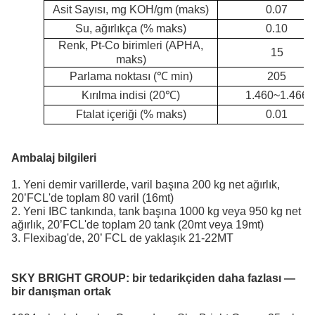
Asit Sayısı, mg KOH/gm (maks)
0.07
Su, ağırlıkça (% maks)
0.10
Renk, Pt-Co birimleri (APHA,
15
maks)
Parlama noktası (
℃
min)
205
Kırılma indisi (20
℃
)
1.460~1.466
Ftalat içeriği (% maks)
0.01
Ambalaj bilgileri
1. Yeni demir varillerde, varil başına 200 kg net ağırlık,
20’FCL'de toplam 80 varil (16mt)
2. Yeni IBC tankında, tank başına 1000 kg veya 950 kg net
ağırlık, 20’FCL'de toplam 20 tank (20mt veya 19mt)
3. Flexibag'de, 20’ FCL de yaklaşık 21-22MT
SKY BRIGHT GROUP:
bir tedarikçiden daha fazlası —
bir danışman ortak