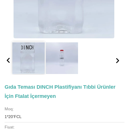
Gıda Teması DINCH Plastifiyanı Tıbbi Ürünler
İçin Ftalat İçermeyen
Moq:
1*20'FCL
Fiyat: