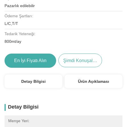
Pazarlık edilebilir
Ödeme Şartları:
L/C,T/T
Tedarik Yeteneği:
800mt/ay
En İyi Fiyatı Alın
Şimdi Konuşalım.
Detay Bilgisi
Ürün Açıklaması
Detay Bilgisi
Menşe Yeri: