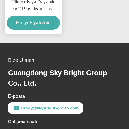
Yüksek Isıya Dayanıklı
PVC Plastifiyan Tris 2
Etilhekzil Trimellitat
Kablolar ve Otomotiv
En İyi Fiyatı Alın
Bileşenleri İçin
Bize Ulaşın
Guangdong Sky Bright Group
Co., Ltd.
E-posta
candy@skybright-group.com
Çalışma saati