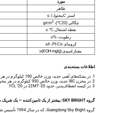
مورد
ظاهر
استر
C
محتوا،
٪
≥
3
چگالی (20
℃
)، g/cm
نقطه اشتعال،
℃ ≥
رطوبت، %
≤
کرومای Pt-Co، #
≤
مقدار اسیدی (KOH-mg/g)
≤
اطلاعات بسته‌بندی
1. در بشکه‌های آهنی جدید، وزن خالص 190 کیلوگرم در هر بشکه، مجموع 80 بشکه (15.2mt) در 20’FCL
2. در مخزن IBC جدید، وزن خالص 950 کیلوگرم در هر مخزن، مجموع 20 مخزن (19mt) در 20’FCL
3. در کیسه انعطاف‌پذیر، حدود 20-22MT در 20’ FCL
گروه SKY BRIGHT:
بیشتر از یک تامین‌کننده — یک شریک 
گروه Guangdong Sky Bright، که در سال 1994 تأسیس شد، به یک تامین‌کننده بین‌المللی مورد اعتماد مواد اولیه PVC تبدیل شده است