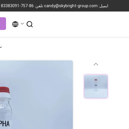
ایمیل: candy@skybright-group.com
تلفن: 86-757-83383091


نرم‌کن