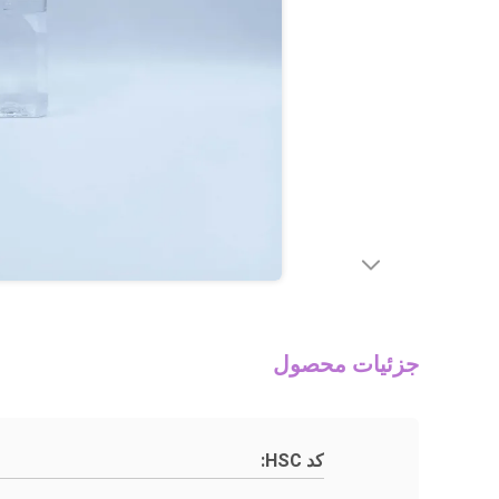
جزئیات محصول
کد HSC: