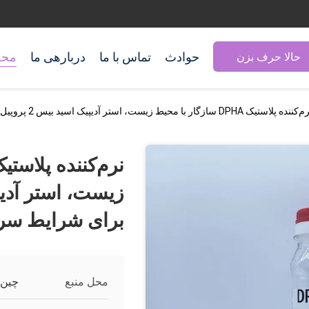
حوادث
تماس با ما
دربارهی ما
محص
حالا حرف بزن
نده پلاستیک DPHA سازگار با محیط زیست، استر آدیپیک اسید بیس 2 پروپیل هپتیل برای شرایط سرد
برای شرایط سر
محل منبع
چین