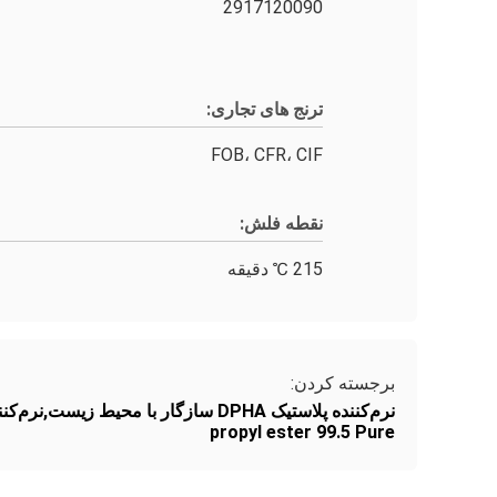
2917120090
ترنج های تجاری:
FOB، CFR، CIF
نقطه فلش:
215 ℃ دقیقه
برجسته کردن:
نرم‌کننده پلاستیک DPHA سازگار با محیط زیست,نرم‌کننده پلاستیک DPHA برای شرایط سرد,پروپیل استر 99.5 خالص
propyl ester 99.5 Pure