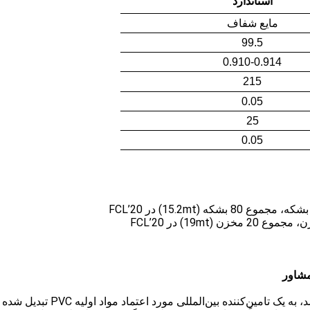
استاندارد
مایع شفاف
99.5
0.910-0.914
215
0.05
25
0.05
مشاور