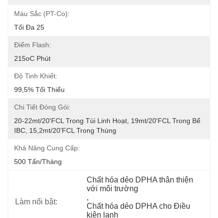
Màu Sắc (PT-Co):
Tối Đa 25
Điểm Flash:
215oC Phút
Độ Tinh Khiết:
99,5% Tối Thiểu
Chi Tiết Đóng Gói:
20-22mt/20'FCL Trong Túi Linh Hoạt, 19mt/20'FCL Trong Bể 
IBC, 15,2mt/20'FCL Trong Thùng 
Khả Năng Cung Cấp:
500 Tấn/tháng
Chất hóa dẻo DPHA thân thiện 
với môi trường
, 
Làm nổi bật:
Chất hóa dẻo DPHA cho Điều 
kiện lạnh