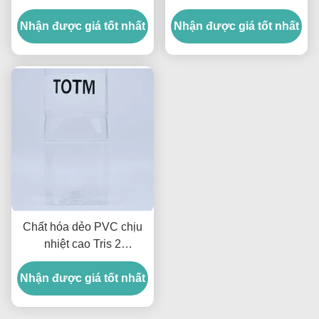
lỏng trong suốt, chất hóa
tiết và ổn định cao cho
Nhận được giá tốt nhất
dẻo DOTP 99.5% dùng
Nhận được giá tốt nhất
dây điện
cho đồ chơi và dây điện
Chất hóa dẻo PVC chịu
nhiệt cao Tris 2
Ethylhexyl Trimellitate
Nhận được giá tốt nhất
cho cáp và linh kiện ô tô