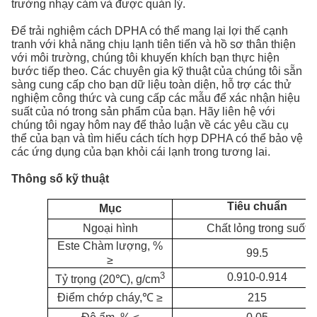
trường nhạy cảm và được quản lý.
Để trải nghiệm cách DPHA có thể mang lại lợi thế cạnh
tranh với khả năng chịu lạnh tiên tiến và hồ sơ thân thiện
với môi trường, chúng tôi khuyến khích bạn thực hiện
bước tiếp theo. Các chuyên gia kỹ thuật của chúng tôi sẵn
sàng cung cấp cho bạn dữ liệu toàn diện, hỗ trợ các thử
nghiệm công thức và cung cấp các mẫu để xác nhận hiệu
suất của nó trong sản phẩm của bạn. Hãy liên hệ với
chúng tôi ngay hôm nay để thảo luận về các yêu cầu cụ
thể của bạn và tìm hiểu cách tích hợp DPHA có thể bảo vệ
các ứng dụng của bạn khỏi cái lạnh trong tương lai.
Thông số kỹ thuật
Tiêu chuẩn
Mục
Ngoại hình
Chất lỏng trong suốt
Este
C
hàm lượng,
%
99.5
≥
3
0.910-0.914
Tỷ trọng (20
℃
), g/cm
Điểm chớp cháy,
℃ ≥
215