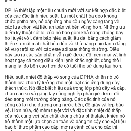
DPHA thiết lập một tiêu chuẩn mới với sự kết hợp đặc biệt
của các đặc tính hiệu suất. Là một chất hóa dẻo không
chứa phthalate, nó đáp ứng nhu cầu ngày càng tăng về
các lựa chọn vật liệu an toàn và bền vững hơn. Những ưu
điểm kỹ thuật cốt lõi của nó bao gồm khả năng chống bay
hơi tuyệt vời, đảm bảo hiệu suất lâu dài bằng cách giảm
thiểu sự mất mát chất hóa dẻo và khả năng chịu lạnh đáng
kể vượt trội so với các este adipate thông thường. Điều
này tạo ra các sản phẩm vẫn giữ được độ mềm mại và linh
hoạt ngay cả trong điều kiện lạnh khắc nghiệt, đồng thời
mang lại độ bền cao hơn để có tuổi thọ sử dụng lâu hơn.
Hiệu suất nhiệt độ thấp vô song của DPHA khiến nó trở
thành lựa chọn lý tưởng cho một loạt các ứng dụng đầy
thách thức. Nó đặc biệt hiệu quả trong lớp phủ dây và cáp,
chăn cao su và găng tay công nghiệp phải giữ được độ
dẻo trong môi trường đóng băng. Các đặc tính của nó
cũng có lợi cho đường ống nước bền, đế giày và lớp bảo
vệ. Hơn nữa, độ mềm tuyệt vời và đặc tính nhiệt độ thấp
của nó, cùng với bản chất không chứa phthalate, khiến nó
trở thành một lựa chọn an toàn và đáng tin cậy cho vật liệu
bao bì thực phẩm cao cấp, mở ra cánh cửa cho các thị