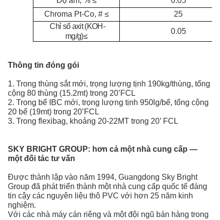
Độ ẩm, %
≤
0.05
Chroma Pt-Co, #
≤
25
Chỉ số axit (KOH-
0.05
mg/g)
≤
Thông tin đóng gói
1. Trong thùng sắt mới, trọng lượng tịnh 190kg/thùng, tổng
cộng 80 thùng (15.2mt) trong 20’FCL
2. Trong bể IBC mới, trọng lượng tịnh 950lg/bể, tổng cộng
20 bể (19mt) trong 20’FCL
3. Trong flexibag, khoảng 20-22MT trong 20’ FCL
SKY BRIGHT GROUP:
hơn cả một nhà cung cấp —
một đối tác tư vấn
Được thành lập vào năm 1994, Guangdong Sky Bright
Group đã phát triển thành một nhà cung cấp quốc tế đáng
tin cậy các nguyên liệu thô PVC
với hơn 25 năm kinh
nghiệm.
Với các nhà máy cán riêng và một đội ngũ bán hàng trong