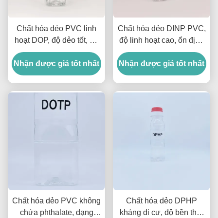
Chất hóa dẻo PVC linh
Chất hóa dẻo DINP PVC,
hoạt DOP, độ dẻo tốt, độ
độ linh hoạt cao, ổn định
bền cho các sản phẩm
cho sản phẩm PVC, Dinp
Nhận được giá tốt nhất
PVC
Nhận được giá tốt nhất
Diisononyl Phthalate
Chất hóa dẻo PVC không
Chất hóa dẻo DPHP
chứa phthalate, dạng
kháng di cư, độ bền thời