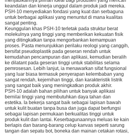
menjadikannya pilihan ideal bagi produsen yang mencari
keandalan dan kinerja unggul dalam produk jadi mereka.
PSH-10 menyediakan fondasi yang kuat dan serbaguna
untuk berbagai aplikasi yang menuntut di mana kualitas
sangat penting.
Keunggulan khas PSH-10 terletak pada struktur berat
molekulnya yang tinggi yang memberikan kekuatan fisik
yang ditingkatkan tanpa mengorbankan kemampuan
proses. Pasta menunjukkan perilaku reologi yang canggih,
bersifat pseudoplastik pada geseran rendah untuk
kemudahan pencampuran dan aplikasi, kemudian beralih
ke dilatant pada geseran tinggi untuk stabilitas selama
pemrosesan. Lebih lanjut, ia menawarkan sifat fungsional
yang luar biasa termasuk penyerapan kelembaban yang
sangat rendah, kejernihan tinggi, dan karakteristik listrik
yang sangat baik yang meningkatkan produk akhir.
PSH-10 adalah bahan pilihan untuk banyak aplikasi
bernilai tinggi yang membutuhkan daya tahan dan
estetika. Ia bekerja sangat baik sebagai lapisan bawah
untuk kulit buatan tanpa busa dan juga dapat berfungsi
sebagai lapisan permukaan berkualitas tinggi untuk
produk kulit dan lantai. Keserbagunaannya meluas ke kain
berlapis dan barang-barang celup kanvas seperti sarung
tangan dan sepatu bot, boneka dan mainan cetakan rotasi,