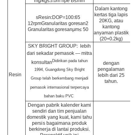
mg/kg
≤
5.0
m
Tipe B
≤
m
m
Dalam kantong
kertas tiga lapis
s
Resin:DOP=100:65
20KG, atau
12rpm
Granularitas goresan
2
kantong
Granularitas goresan
μ
m
≤
50
anyaman plastik
(20+0.2kg)
SKY BRIGHT GROUP: lebih
dari sekadar pemasok — mitra
Didirikan pada tahun
konsultan
dengan
pengalaman
1994, Guangdong Sky Bright
Resin
lebih dari 25
Group telah berkembang menjadi
tahun.
pemasok internasional terpercaya
bahan baku PVC
Dengan pabrik kalender kami
sendiri dan tim penjualan
domestik yang kuat, kami tahu
persis bagaimana produk
berkinerja di lantai produksi.