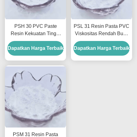
PSH 30 PVC Paste
PSL 31 Resin Pasta PVC
Resin Kekuatan Tinggi
Viskositas Rendah Busa
Dan Fleksibilitas Untuk
Resin Pvc Khusus Untuk
Sarung Tangan Dan Busa
Dapatkan Harga Terbaik
Dapatkan Harga Terbaik
Lantai
Cetakan
PSM 31 Resin Pasta