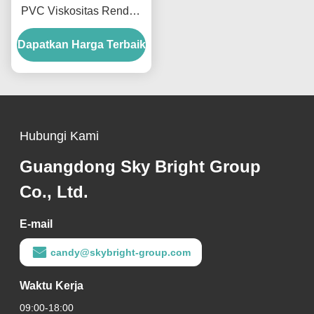
PVC Viskositas Rendah
Aliran Pseudoplastik
Dapatkan Harga Terbaik
Untuk Kulit Berbusa Dan
Pelapis
Hubungi Kami
Guangdong Sky Bright Group
Co., Ltd.
E-mail
candy@skybright-group.com
Waktu Kerja
09:00-18:00