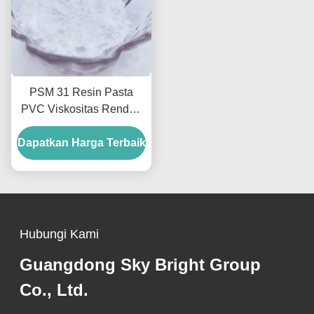
PSM 31 Resin Pasta
PVC Viskositas Rendah
Aliran Pseudoplastik
Dapatkan Harga Terbaik
Untuk Kulit Berbusa Dan
Pelapis
Hubungi Kami
Guangdong Sky Bright Group
Co., Ltd.