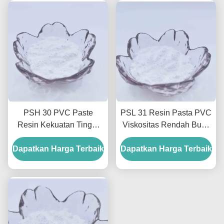
PSH 30 PVC Paste
PSL 31 Resin Pasta PVC
Resin Kekuatan Tinggi
Viskositas Rendah Busa
Dan Fleksibilitas Untuk
Resin Pvc Khusus Untuk
Sarung Tangan Dan Busa
Dapatkan Harga Terbaik
Dapatkan Harga Terbaik
Lantai
Cetakan