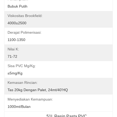
Bubuk Putih
Viskositas Brookfield:
4000±2500
Derajat Polimerisasi:
1100-1350
Nilai K:
71-72
Sisa PVC Mg/kg:
≤5mg/kg
Kemasan Rincian:
Tas 20kg Dengan Palet, 24mt/40'HQ
Menyediakan Kemampuan:
1000mt/bulan
51L Resin Pasta PVC
, 