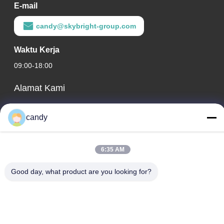
E-mail
candy@skybright-group.com
Waktu Kerja
09:00-18:00
Alamat Kami
Alamat perusahaan
candy
RM. 1601-1603, 1606-1608, 1610, NO. 21 JIHUA 5TH RD,
JALAN ZUMIAO, KECAMATAN CHANCHENG, FOSHAN,
GUANGDONG, CHINA.
6:35 AM
Alamat Pabrik
Good day, what product are you looking for?
RM. 1601-1603, 1606-1608, 1610, NO. 21 JIHUA 5TH RD,
JALAN ZUMIAO, KECAMATAN CHANCHENG, FOSHAN,
GUANGDONG, CHINA.
tel