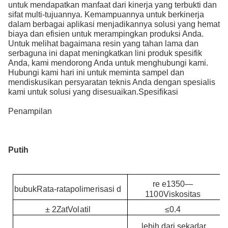
untuk mendapatkan manfaat dari kinerja yang terbukti dan
sifat multi-tujuannya. Kemampuannya untuk berkinerja
dalam berbagai aplikasi menjadikannya solusi yang hemat
biaya dan efisien untuk merampingkan produksi Anda.
Untuk melihat bagaimana resin yang tahan lama dan
serbaguna ini dapat meningkatkan lini produk spesifik
Anda, kami mendorong Anda untuk menghubungi kami.
Hubungi kami hari ini untuk meminta sampel dan
mendiskusikan persyaratan teknis Anda dengan spesialis
kami untuk solusi yang disesuaikan.
Spesifikasi
Penampilan
Putih
r
e
e
1350—
bubuk
Rata-rata
polimerisasi d
1100
Viskositas
±
2
Zat
Volatil
≤0.4
lebih dari sekadar