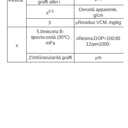
Resina
graffi
a
tt
e
r
i
Densità apparente,
0.5
≤
g/cm
μ
Residuo VCM, mg/kg
3
5.0
miscela
B
-
tipo
vis
c
osità (30
℃
)
s
Resina:DOP=100:65
mPa
12rpm
1000-
≤
·
μ
m
2
500
Granularità graffi