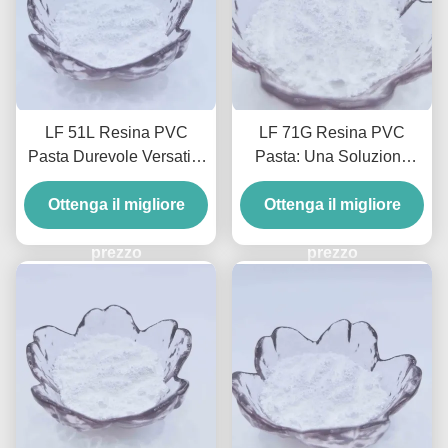
LF 51L Resina PVC
LF 71G Resina PVC
Pasta Durevole Versatile
Pasta: Una Soluzione
Per Pelle E Pavimenti
Versatile Non
Ottenga il migliore
Ottenga il migliore
Schiumogena per
Rivestimenti e
prezzo
Stampaggio
prezzo