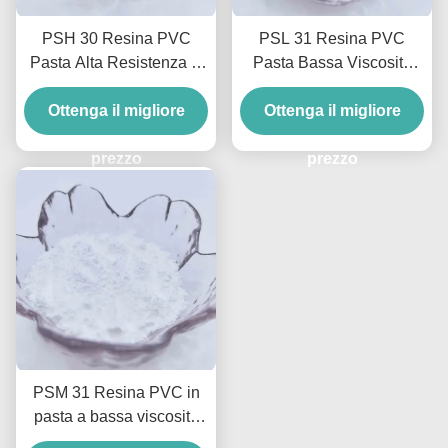
PSH 30 Resina PVC
PSL 31 Resina PVC
Pasta Alta Resistenza E
Pasta Bassa Viscosità
Versatilità Per Guanti E
Schiumogena Resina
Ottenga il migliore
Schiume Stampate
PVC Pasta Speciale Per
Ottenga il migliore
Pavimenti
prezzo
prezzo
PSM 31 Resina PVC in
pasta a bassa viscosità
Flusso pseudoplastico