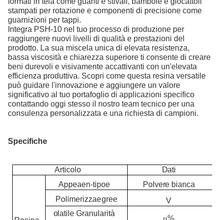
formati in tela come guanti e stivali, bambole e giocattoli
stampati per rotazione e componenti di precisione come
guarnizioni per tappi.
Integra PSH-10 nel tuo processo di produzione per
raggiungere nuovi livelli di qualità e prestazioni del
prodotto. La sua miscela unica di elevata resistenza,
bassa viscosità e chiarezza superiore ti consente di creare
beni durevoli e visivamente accattivanti con un'elevata
efficienza produttiva. Scopri come questa resina versatile
può guidare l'innovazione e aggiungere un valore
significativo al tuo portafoglio di applicazioni specifico
contattando oggi stesso il nostro team tecnico per una
consulenza personalizzata e una richiesta di campioni.
Specifiche
Articolo
Dati
App
e
a
e
n
-tipo
e
Polvere bianca
Polim
e
r
i
zz
a
e
g
r
e
e
V
o
l
a
tile
Granularità
μ
%