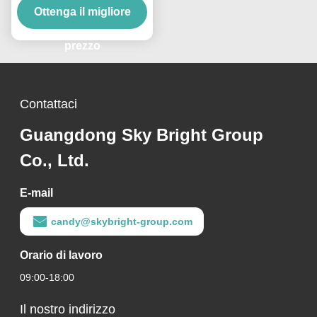
per espanso pelle e
Ottenga il migliore
rivestimenti
prezzo
Contattaci
Guangdong Sky Bright Group
Co., Ltd.
E-mail
candy@skybright-group.com
Orario di lavoro
09:00-18:00
Il nostro indirizzo